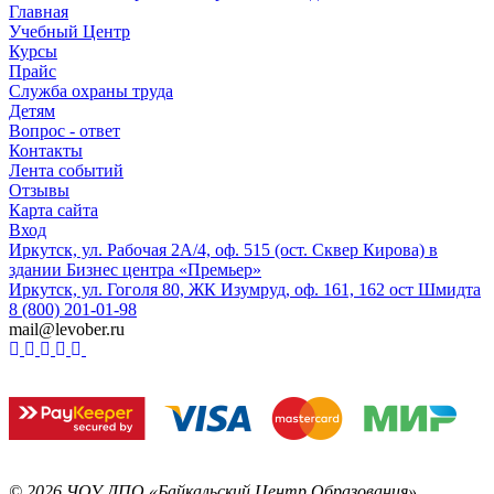
Главная
Учебный Центр
Курсы
Прайс
Служба охраны труда
Детям
Вопрос - ответ
Контакты
Лента событий
Отзывы
Карта сайта
Вход
Иркутск, ул. Рабочая 2А/4, оф. 515 (ост. Сквер Кирова) в
здании Бизнес центра «Премьер»
Иркутск, ул. Гоголя 80, ЖК Изумруд, оф. 161, 162 ост Шмидта
8 (800) 201-01-98
mail@levober.ru
©
2026
ЧОУ ДПО «Байкальский Центр Образования».