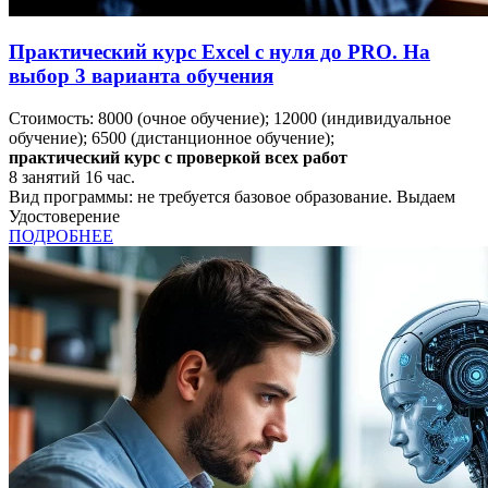
Практический курс Excel с нуля до PRO. На
выбор 3 варианта обучения
Стоимость:
8000
(очное обучение);
12000
(индивидуальное
обучение);
6500
(дистанционное обучение);
практический курс с проверкой всех работ
8
занятий
16
час.
Вид программы:
не требуется базовое образование. Выдаем
Удостоверение
ПОДРОБНЕЕ