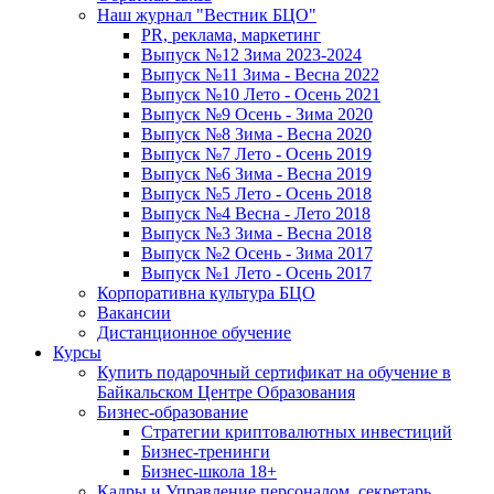
Наш журнал "Вестник БЦО"
PR, реклама, маркетинг
Выпуск №12 Зима 2023-2024
Выпуск №11 Зима - Весна 2022
Выпуск №10 Лето - Осень 2021
Выпуск №9 Осень - Зима 2020
Выпуск №8 Зима - Весна 2020
Выпуск №7 Лето - Осень 2019
Выпуск №6 Зима - Весна 2019
Выпуск №5 Лето - Осень 2018
Выпуск №4 Весна - Лето 2018
Выпуск №3 Зима - Весна 2018
Выпуск №2 Осень - Зима 2017
Выпуск №1 Лето - Осень 2017
Корпоративна культура БЦО
Вакансии
Дистанционное обучение
Курсы
Купить подарочный сертификат на обучение в
Байкальском Центре Образования
Бизнес-образование
Стратегии криптовалютных инвестиций
Бизнес-тренинги
Бизнес-школа 18+
Кадры и Управление персоналом, секретарь