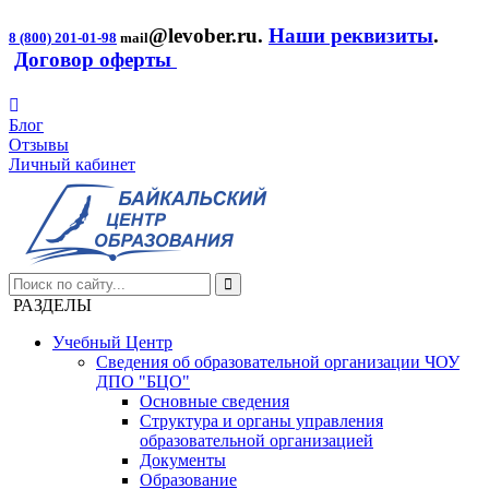
@levober.ru
.
Наши реквизиты
.
8 (800) 201-01-98
mail
Договор оферты
Блог
Отзывы
Личный кабинет
РАЗДЕЛЫ
Учебный Центр
Сведения об образовательной организации ЧОУ
ДПО "БЦО"
Основные сведения
Структура и органы управления
образовательной организацией
Документы
Образование