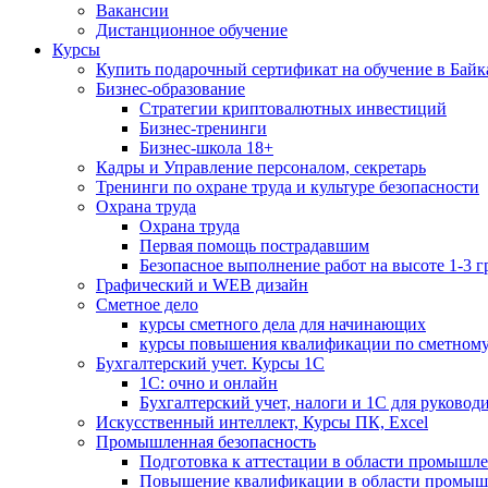
Вакансии
Дистанционное обучение
Курсы
Купить подарочный сертификат на обучение в Байк
Бизнес-образование
Стратегии криптовалютных инвестиций
Бизнес-тренинги
Бизнес-школа 18+
Кадры и Управление персоналом, секретарь
Тренинги по охране труда и культуре безопасности
Охрана труда
Охрана труда
Первая помощь пострадавшим
Безопасное выполнение работ на высоте 1-3 
Графический и WEB дизайн
Сметное дело
курсы сметного дела для начинающих
курсы повышения квалификации по сметному
Бухгалтерский учет. Курсы 1С
1С: очно и онлайн
Бухгалтерский учет, налоги и 1С для руковод
Искусственный интеллект, Курсы ПК, Excel
Промышленная безопасность
Подготовка к аттестации в области промышл
Повышение квалификации в области промыш