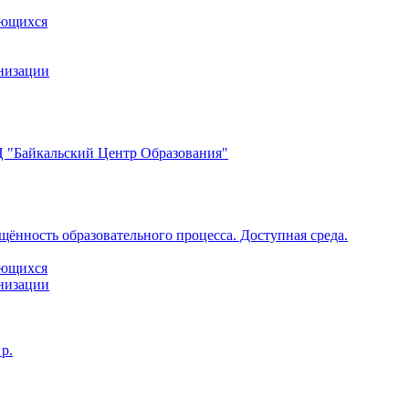
ающихся
анизации
 "Байкальский Центр Образования"
щённость образовательного процесса. Доступная среда.
ающихся
анизации
р.