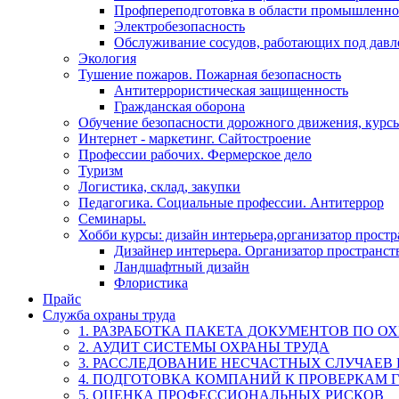
Профпереподготовка в области промышленно
Электробезопасность
Обслуживание сосудов, работающих под дав
Экология
Тушение пожаров. Пожарная безопасность
Антитеррористическая защищенность
Гражданская оборона
Обучение безопасности дорожного движения, курс
Интернет - маркетинг. Сайтостроение
Профессии рабочих. Фермерское дело
Туризм
Логистика, склад, закупки
Педагогика. Социальные профессии. Антитеррор
Семинары.
Хобби курсы: дизайн интерьера,организатор прост
Дизайнер интерьера. Организатор пространст
Ландшафтный дизайн
Флористика
Прайс
Служба охраны труда
1. РАЗРАБОТКА ПАКЕТА ДОКУМЕНТОВ ПО О
2. АУДИТ СИСТЕМЫ ОХРАНЫ ТРУДА
3. РАССЛЕДОВАНИЕ НЕСЧАСТНЫХ СЛУЧАЕВ
4. ПОДГОТОВКА КОМПАНИЙ К ПРОВЕРКАМ 
5. ОЦЕНКА ПРОФЕССИОНАЛЬНЫХ РИСКОВ