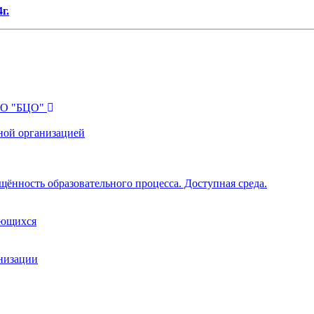
г.
ПО "БЦО"
ной организацией
щённость образовательного процесса. Доступная среда.
ающихся
анизации