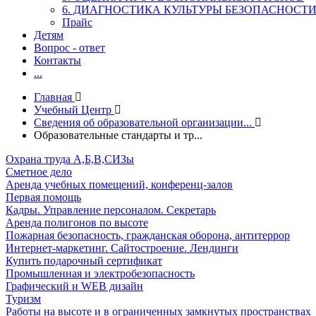
6. ДИАГНОСТИКА КУЛЬТУРЫ БЕЗОПАСНОСТ
Прайс
Детям
Вопрос - ответ
Контакты
...
Главная
Учебный Центр
Сведения об образовательной организации...
Образовательные стандарты и тр...
Охрана труда А,Б,В,СИЗы
Сметное дело
Аренда учебных помещений, конференц-залов
Первая помощь
Кадры. Управление персоналом. Секретарь
Аренда полигонов по высоте
Пожарная безопасность, гражданская оборона, антитеррор
Интернет-маркетинг. Сайтостроение. Лендинги
Купить подарочный сертификат
Промышленная и электробезопасность
Графический и WEB дизайн
Туризм
Работы на высоте и в ограниченных замкнутых пространствах