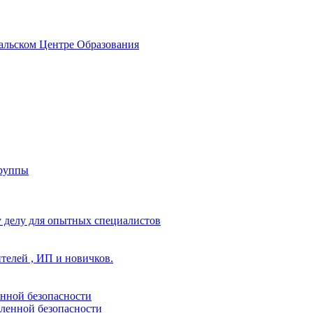
альском Центре Образования
группы
 делу для опытных специалистов
ителей , ИП и новичков.
енной безопасности
ленной безопасности