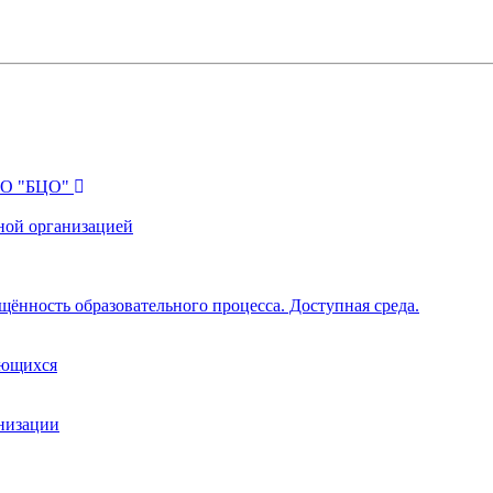
ПО "БЦО"
ной организацией
щённость образовательного процесса. Доступная среда.
ающихся
анизации