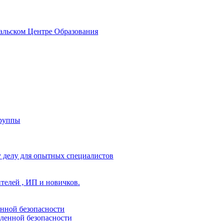
альском Центре Образования
группы
 делу для опытных специалистов
ителей , ИП и новичков.
енной безопасности
ленной безопасности