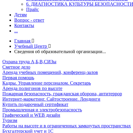
6. ДИАГНОСТИКА КУЛЬТУРЫ БЕЗОПАСНОСТ
Прайс
Детям
Вопрос - ответ
Контакты
...
Главная
Учебный Центр
Сведения об образовательной организации...
Охрана труда А,Б,В,СИЗы
Сметное дело
Аренда учебных помещений, конференц-залов
Первая помощь
Кадры. Управление персоналом. Секретарь
Аренда полигонов по высоте
Пожарная безопасность, гражданская оборона, антитеррор
Интернет-маркетинг. Сайтостроение. Лендинги
Купить подарочный сертификат
Промышленная и электробезопасность
Графический и WEB дизайн
Туризм
Работы на высоте и в ограниченных замкнутых пространствах
Бухгалтерский учет и 1С