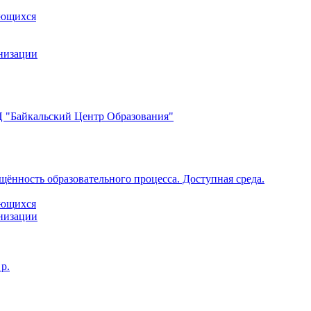
ающихся
анизации
 "Байкальский Центр Образования"
щённость образовательного процесса. Доступная среда.
ающихся
анизации
р.