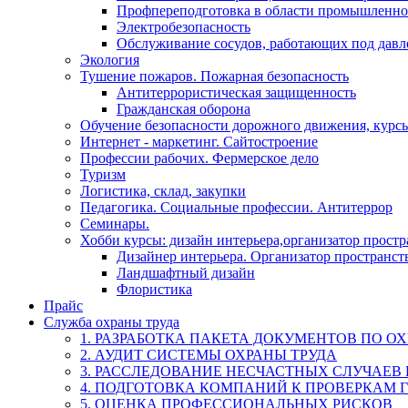
Профпереподготовка в области промышленно
Электробезопасность
Обслуживание сосудов, работающих под дав
Экология
Тушение пожаров. Пожарная безопасность
Антитеррористическая защищенность
Гражданская оборона
Обучение безопасности дорожного движения, курс
Интернет - маркетинг. Сайтостроение
Профессии рабочих. Фермерское дело
Туризм
Логистика, склад, закупки
Педагогика. Социальные профессии. Антитеррор
Семинары.
Хобби курсы: дизайн интерьера,организатор прост
Дизайнер интерьера. Организатор пространст
Ландшафтный дизайн
Флористика
Прайс
Служба охраны труда
1. РАЗРАБОТКА ПАКЕТА ДОКУМЕНТОВ ПО О
2. АУДИТ СИСТЕМЫ ОХРАНЫ ТРУДА
3. РАССЛЕДОВАНИЕ НЕСЧАСТНЫХ СЛУЧАЕВ
4. ПОДГОТОВКА КОМПАНИЙ К ПРОВЕРКАМ 
5. ОЦЕНКА ПРОФЕССИОНАЛЬНЫХ РИСКОВ