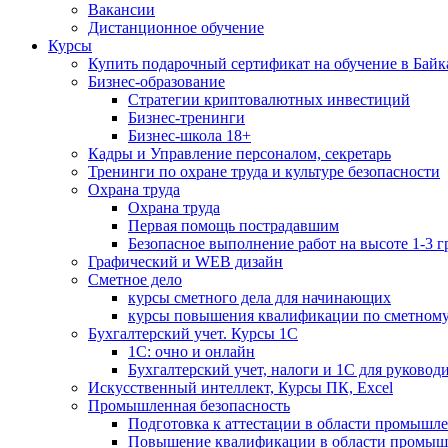
Вакансии
Дистанционное обучение
Курсы
Купить подарочный сертификат на обучение в Байк
Бизнес-образование
Стратегии криптовалютных инвестиций
Бизнес-тренинги
Бизнес-школа 18+
Кадры и Управление персоналом, секретарь
Тренинги по охране труда и культуре безопасности
Охрана труда
Охрана труда
Первая помощь пострадавшим
Безопасное выполнение работ на высоте 1-3 
Графический и WEB дизайн
Сметное дело
курсы сметного дела для начинающих
курсы повышения квалификации по сметному
Бухгалтерский учет. Курсы 1С
1С: очно и онлайн
Бухгалтерский учет, налоги и 1С для руковод
Искусственный интеллект, Курсы ПК, Excel
Промышленная безопасность
Подготовка к аттестации в области промышл
Повышение квалификации в области промыш