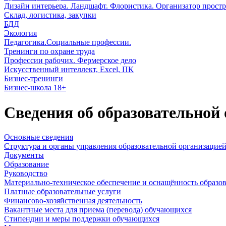
Дизайн интерьера. Ландшафт. Флористика. Организатор простр
Склад, логистика, закупки
БДД
Экология
Педагогика.Социальные профессии.
Тренинги по охране труда
Профессии рабочих. Фермерское дело
Искусственный интеллект, Excel, ПК
Бизнес-тренинги
Бизнес-школа 18+
Сведения об образовательно
Основные сведения
Структура и органы управления образовательной организацие
Документы
Образование
Руководство
Материально-техническое обеспечение и оснащённость образова
Платные образовательные услуги
Финансово-хозяйственная деятельность
Вакантные места для приема (перевода) обучающихся
Стипендии и меры поддержки обучающихся