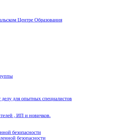
альском Центре Образования
группы
 делу для опытных специалистов
ителей , ИП и новичков.
енной безопасности
ленной безопасности