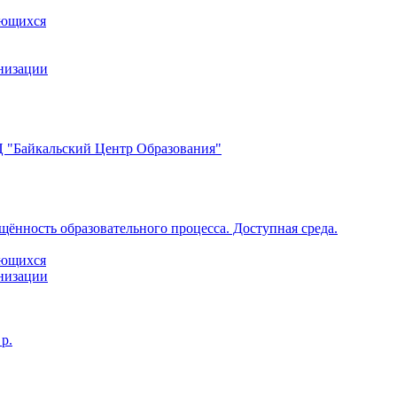
ающихся
анизации
 "Байкальский Центр Образования"
щённость образовательного процесса. Доступная среда.
ающихся
анизации
р.