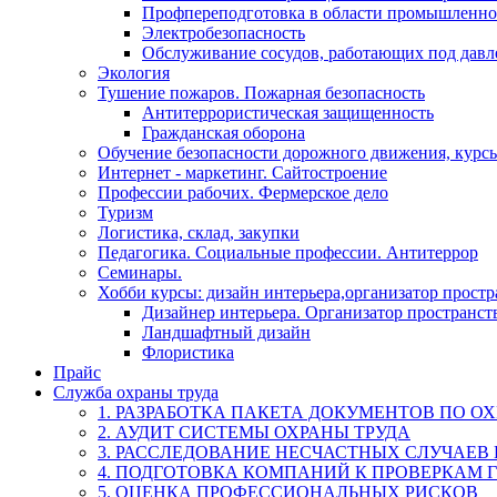
Профпереподготовка в области промышленно
Электробезопасность
Обслуживание сосудов, работающих под дав
Экология
Тушение пожаров. Пожарная безопасность
Антитеррористическая защищенность
Гражданская оборона
Обучение безопасности дорожного движения, курс
Интернет - маркетинг. Сайтостроение
Профессии рабочих. Фермерское дело
Туризм
Логистика, склад, закупки
Педагогика. Социальные профессии. Антитеррор
Семинары.
Хобби курсы: дизайн интерьера,организатор прост
Дизайнер интерьера. Организатор пространст
Ландшафтный дизайн
Флористика
Прайс
Служба охраны труда
1. РАЗРАБОТКА ПАКЕТА ДОКУМЕНТОВ ПО О
2. АУДИТ СИСТЕМЫ ОХРАНЫ ТРУДА
3. РАССЛЕДОВАНИЕ НЕСЧАСТНЫХ СЛУЧАЕВ
4. ПОДГОТОВКА КОМПАНИЙ К ПРОВЕРКАМ 
5. ОЦЕНКА ПРОФЕССИОНАЛЬНЫХ РИСКОВ