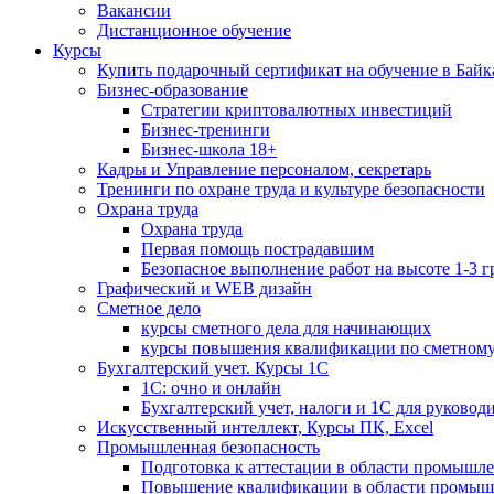
Вакансии
Дистанционное обучение
Курсы
Купить подарочный сертификат на обучение в Байк
Бизнес-образование
Стратегии криптовалютных инвестиций
Бизнес-тренинги
Бизнес-школа 18+
Кадры и Управление персоналом, секретарь
Тренинги по охране труда и культуре безопасности
Охрана труда
Охрана труда
Первая помощь пострадавшим
Безопасное выполнение работ на высоте 1-3 
Графический и WEB дизайн
Сметное дело
курсы сметного дела для начинающих
курсы повышения квалификации по сметному
Бухгалтерский учет. Курсы 1С
1С: очно и онлайн
Бухгалтерский учет, налоги и 1С для руковод
Искусственный интеллект, Курсы ПК, Excel
Промышленная безопасность
Подготовка к аттестации в области промышл
Повышение квалификации в области промыш