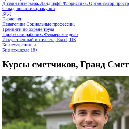
Дизайн интерьера. Ландшафт. Флористика. Организатор простр
Склад, логистика, закупки
БДД
Экология
Педагогика.Социальные профессии.
Тренинги по охране труда
Профессии рабочих. Фермерское дело
Искусственный интеллект, Excel, ПК
Бизнес-тренинги
Бизнес-школа 18+
Курсы сметчиков, Гранд Смет