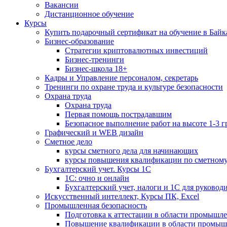
Вакансии
Дистанционное обучение
Курсы
Купить подарочный сертификат на обучение в Байк
Бизнес-образование
Стратегии криптовалютных инвестиций
Бизнес-тренинги
Бизнес-школа 18+
Кадры и Управление персоналом, секретарь
Тренинги по охране труда и культуре безопасности
Охрана труда
Охрана труда
Первая помощь пострадавшим
Безопасное выполнение работ на высоте 1-3 
Графический и WEB дизайн
Сметное дело
курсы сметного дела для начинающих
курсы повышения квалификации по сметному
Бухгалтерский учет. Курсы 1С
1С: очно и онлайн
Бухгалтерский учет, налоги и 1С для руковод
Искусственный интеллект, Курсы ПК, Excel
Промышленная безопасность
Подготовка к аттестации в области промышл
Повышение квалификации в области промыш