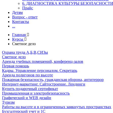
6. ДИАГНОСТИКА КУЛЬТУРЫ БЕЗОПАСНОСТ
Прайс
Детям
Вопрос - ответ
Контакты
...
Главная
Курсы
Сметное дело
Охрана труда А,Б,В,СИЗы
Сметное дело
Аренда учебных помещений, конференц-залов
Первая помощь
Кадры. Управление персоналом. Секретарь
Аренда полигонов по высоте
Пожарная безопасность, гражданская оборона, антитеррор
Интернет-маркетинг. Сайтостроение. Лендинги
Купить подарочный сертификат
Промышленная и электробезопасность
Графический и WEB дизайн
Туризм
Работы на высоте и в ограниченных замкнутых пространствах
Бухгалтерский учет и 1С