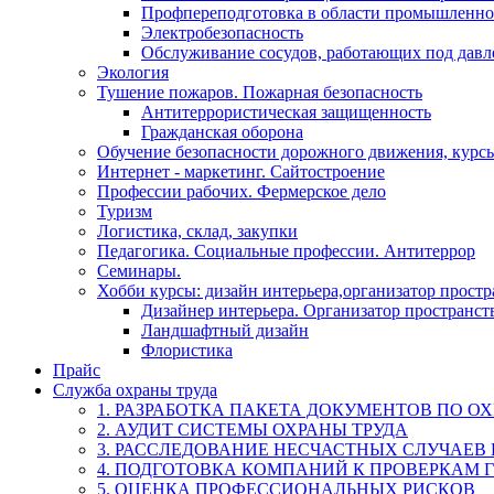
Профпереподготовка в области промышленно
Электробезопасность
Обслуживание сосудов, работающих под дав
Экология
Тушение пожаров. Пожарная безопасность
Антитеррористическая защищенность
Гражданская оборона
Обучение безопасности дорожного движения, курс
Интернет - маркетинг. Сайтостроение
Профессии рабочих. Фермерское дело
Туризм
Логистика, склад, закупки
Педагогика. Социальные профессии. Антитеррор
Семинары.
Хобби курсы: дизайн интерьера,организатор прост
Дизайнер интерьера. Организатор пространст
Ландшафтный дизайн
Флористика
Прайс
Служба охраны труда
1. РАЗРАБОТКА ПАКЕТА ДОКУМЕНТОВ ПО О
2. АУДИТ СИСТЕМЫ ОХРАНЫ ТРУДА
3. РАССЛЕДОВАНИЕ НЕСЧАСТНЫХ СЛУЧАЕВ
4. ПОДГОТОВКА КОМПАНИЙ К ПРОВЕРКАМ 
5. ОЦЕНКА ПРОФЕССИОНАЛЬНЫХ РИСКОВ