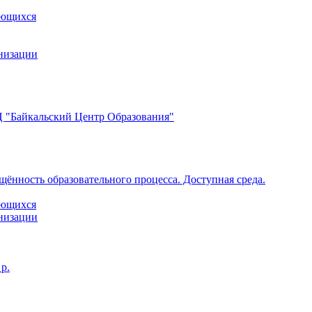
ающихся
анизации
 "Байкальский Центр Образования"
щённость образовательного процесса. Доступная среда.
ающихся
анизации
р.