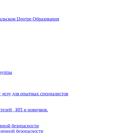
альском Центре Образования
группы
 делу для опытных специалистов
ителей , ИП и новичков.
енной безопасности
ленной безопасности