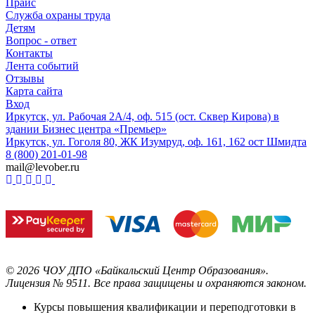
Прайс
Служба охраны труда
Детям
Вопрос - ответ
Контакты
Лента событий
Отзывы
Карта сайта
Вход
Иркутск, ул. Рабочая 2А/4, оф. 515 (ост. Сквер Кирова) в
здании Бизнес центра «Премьер»
Иркутск, ул. Гоголя 80, ЖК Изумруд, оф. 161, 162 ост Шмидта
8 (800) 201-01-98
mail@levober.ru
©
2026
ЧОУ ДПО «Байкальский Центр Образования».
Лицензия № 9511.
Все права защищены и охраняются законом.
Курсы повышения квалификации и переподготовки в