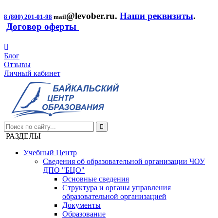
@levober.ru
.
Наши реквизиты
.
8 (800) 201-01-98
mail
Договор оферты
Блог
Отзывы
Личный кабинет
РАЗДЕЛЫ
Учебный Центр
Сведения об образовательной организации ЧОУ
ДПО "БЦО"
Основные сведения
Структура и органы управления
образовательной организацией
Документы
Образование