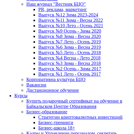
Наш журнал "Вестник БЦО"
PR, реклама, маркетинг
Выпуск №12 Зима 2023-2024
Выпуск №11 Зима - Весна 2022
Выпуск №10 Лето - Осень 2021
Выпуск №9 Осень - Зима 2020
Выпуск №8 Зима - Весна 2020
Выпуск №7 Лето - Осень 2019
Выпуск №6 Зима - Весна 2019
Выпуск №5 Лето - Осень 2018
Выпуск №4 Весна - Лето 2018
Выпуск №3 Зима - Весна 2018
Выпуск №2 Осень - Зима 2017
Выпуск №1 Лето - Осень 2017
Корпоративна культура БЦО
Вакансии
Дистанционное обучение
Курсы
Купить подарочный сертификат на обучение в
Байкальском Центре Образования
Бизнес-образование
Стратегии криптовалютных инвестиций
Бизнес-тренинги
Бизнес-школа 18+
Кадры и Управление персоналом, секретарь