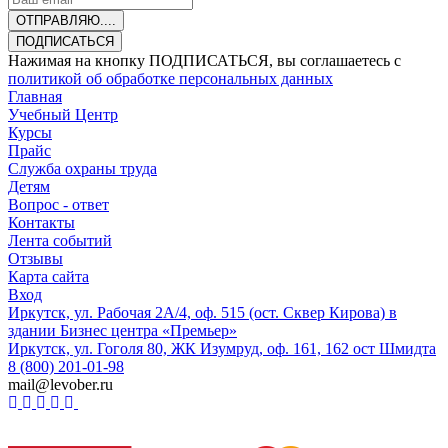
ОТПРАВЛЯЮ....
ПОДПИСАТЬСЯ
Нажимая на кнопку ПОДПИСАТЬСЯ, вы соглашаетесь с
политикой об обработке персональных данных
Главная
Учебный Центр
Курсы
Прайс
Служба охраны труда
Детям
Вопрос - ответ
Контакты
Лента событий
Отзывы
Карта сайта
Вход
Иркутск, ул. Рабочая 2А/4, оф. 515 (ост. Сквер Кирова) в
здании Бизнес центра «Премьер»
Иркутск, ул. Гоголя 80, ЖК Изумруд, оф. 161, 162 ост Шмидта
8 (800) 201-01-98
mail@levober.ru