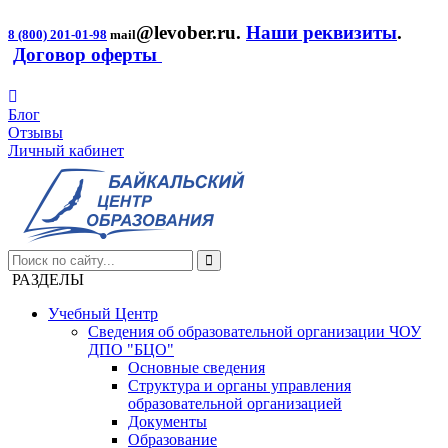
@levober.ru
.
Наши реквизиты
.
8 (800) 201-01-98
mail
Договор оферты
Блог
Отзывы
Личный кабинет
РАЗДЕЛЫ
Учебный Центр
Сведения об образовательной организации ЧОУ
ДПО "БЦО"
Основные сведения
Структура и органы управления
образовательной организацией
Документы
Образование