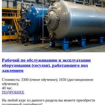
Рабочий по обслуживанию и эксплуатации
оборудования (сосудов), работающего под
давлением
Стоимость:
3300
(очное обучение);
1650
(дистанционное
обучение);
40
час.
ПОДРОБНЕЕ
На любой курс из данного раздела вы можете приобрести
подарочный сертификат!