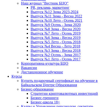
Наш журнал "Вестник БЦО"
PR, реклама, маркетинг
Выпуск №12 Зима 2023-2024
Выпуск №11 Зима - Весна 2022
Выпуск №10 Лето - Осень 2021
Выпуск №9 Осень - Зима 2020
Выпуск №8 Зима - Весна 2020
Выпуск №7 Лето - Осень 2019
Выпуск №6 Зима - Весна 2019
Выпуск №5 Лето - Осень 2018
Выпуск №4 Весна - Лето 2018
Выпуск №3 Зима - Весна 2018
Выпуск №2 Осень - Зима 2017
Выпуск №1 Лето - Осень 2017
Корпоративна культура БЦО
Вакансии
Дистанционное обучение
Курсы
Купить подарочный сертификат на обучение в
Байкальском Центре Образования
Бизнес-образование
Стратегии криптовалютных инвестиций
Бизнес-тренинги
Бизнес-школа 18+
Кадры и Управление персоналом, секретарь