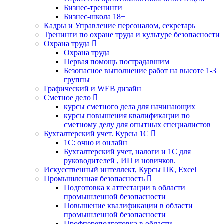
Бизнес-тренинги
Бизнес-школа 18+
Кадры и Управление персоналом, секретарь
Тренинги по охране труда и культуре безопасности
Охрана труда
Охрана труда
Первая помощь пострадавшим
Безопасное выполнение работ на высоте 1-3
группы
Графический и WEB дизайн
Сметное дело
курсы сметного дела для начинающих
курсы повышения квалификации по
сметному делу для опытных специалистов
Бухгалтерский учет. Курсы 1С
1С: очно и онлайн
Бухгалтерский учет, налоги и 1С для
руководителей , ИП и новичков.
Искусственный интеллект, Курсы ПК, Excel
Промышленная безопасность
Подготовка к аттестации в области
промышленной безопасности
Повышение квалификации в области
промышленной безопасности
Профпереподготовка в области