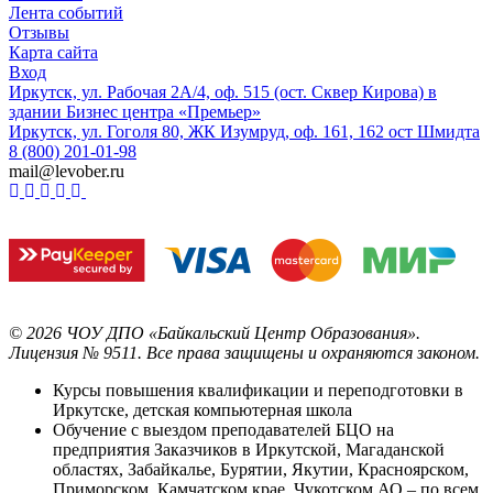
Лента событий
Отзывы
Карта сайта
Вход
Иркутск, ул. Рабочая 2А/4, оф. 515 (ост. Сквер Кирова) в
здании Бизнес центра «Премьер»
Иркутск, ул. Гоголя 80, ЖК Изумруд, оф. 161, 162 ост Шмидта
8 (800) 201-01-98
mail@levober.ru
©
2026
ЧОУ ДПО «Байкальский Центр Образования».
Лицензия № 9511.
Все права защищены и охраняются законом.
Курсы повышения квалификации и переподготовки в
Иркутске, детская компьютерная школа
Обучение с выездом преподавателей БЦО на
предприятия Заказчиков в Иркутской, Магаданской
областях, Забайкалье, Бурятии, Якутии, Красноярском,
Приморском, Камчатском крае, Чукотском АО – по всем