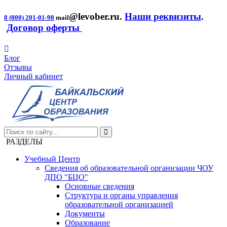
@levober.ru
.
Наши реквизиты
.
8 (800) 201-01-98
mail
Договор оферты
Блог
Отзывы
Личный кабинет
РАЗДЕЛЫ
Учебный Центр
Сведения об образовательной организации ЧОУ
ДПО "БЦО"
Основные сведения
Структура и органы управления
образовательной организацией
Документы
Образование