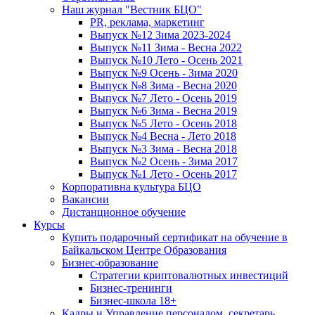
Наш журнал "Вестник БЦО"
PR, реклама, маркетинг
Выпуск №12 Зима 2023-2024
Выпуск №11 Зима - Весна 2022
Выпуск №10 Лето - Осень 2021
Выпуск №9 Осень - Зима 2020
Выпуск №8 Зима - Весна 2020
Выпуск №7 Лето - Осень 2019
Выпуск №6 Зима - Весна 2019
Выпуск №5 Лето - Осень 2018
Выпуск №4 Весна - Лето 2018
Выпуск №3 Зима - Весна 2018
Выпуск №2 Осень - Зима 2017
Выпуск №1 Лето - Осень 2017
Корпоративна культура БЦО
Вакансии
Дистанционное обучение
Курсы
Купить подарочный сертификат на обучение в
Байкальском Центре Образования
Бизнес-образование
Стратегии криптовалютных инвестиций
Бизнес-тренинги
Бизнес-школа 18+
Кадры и Управление персоналом, секретарь