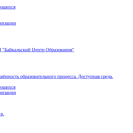
ающихся
анизации
 "Байкальский Центр Образования"
щённость образовательного процесса. Доступная среда.
ающихся
анизации
р.