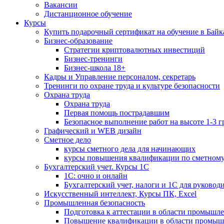
Вакансии
Дистанционное обучение
Курсы
Купить подарочный сертификат на обучение в Байк
Бизнес-образование
Стратегии криптовалютных инвестиций
Бизнес-тренинги
Бизнес-школа 18+
Кадры и Управление персоналом, секретарь
Тренинги по охране труда и культуре безопасности
Охрана труда
Охрана труда
Первая помощь пострадавшим
Безопасное выполнение работ на высоте 1-3 
Графический и WEB дизайн
Сметное дело
курсы сметного дела для начинающих
курсы повышения квалификации по сметному
Бухгалтерский учет. Курсы 1С
1С: очно и онлайн
Бухгалтерский учет, налоги и 1С для руковод
Искусственный интеллект, Курсы ПК, Excel
Промышленная безопасность
Подготовка к аттестации в области промышл
Повышение квалификации в области промыш