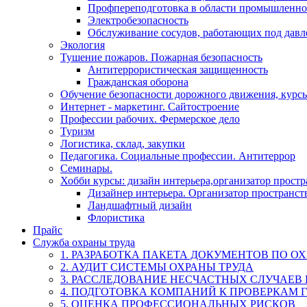
Профпереподготовка в области промышленно
Электробезопасность
Обслуживание сосудов, работающих под дав
Экология
Тушение пожаров. Пожарная безопасность
Антитеррористическая защищенность
Гражданская оборона
Обучение безопасности дорожного движения, курс
Интернет - маркетинг. Сайтостроение
Профессии рабочих. Фермерское дело
Туризм
Логистика, склад, закупки
Педагогика. Социальные профессии. Антитеррор
Семинары.
Хобби курсы: дизайн интерьера,организатор прост
Дизайнер интерьера. Организатор пространст
Ландшафтный дизайн
Флористика
Прайс
Служба охраны труда
1. РАЗРАБОТКА ПАКЕТА ДОКУМЕНТОВ ПО О
2. АУДИТ СИСТЕМЫ ОХРАНЫ ТРУДА
3. РАССЛЕДОВАНИЕ НЕСЧАСТНЫХ СЛУЧАЕВ
4. ПОДГОТОВКА КОМПАНИЙ К ПРОВЕРКАМ 
5. ОЦЕНКА ПРОФЕССИОНАЛЬНЫХ РИСКОВ