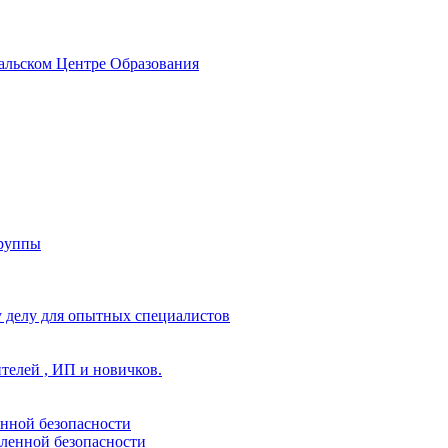
альском Центре Образования
группы
 делу для опытных специалистов
ителей , ИП и новичков.
енной безопасности
ленной безопасности