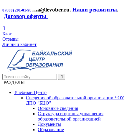
@levober.ru
.
Наши реквизиты
.
8 (800) 201-01-98
mail
Договор оферты
Блог
Отзывы
Личный кабинет
РАЗДЕЛЫ
Учебный Центр
Сведения об образовательной организации ЧОУ
ДПО "БЦО"
Основные сведения
Структура и органы управления
образовательной организацией
Документы
Образование