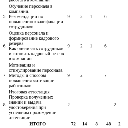
Обучение персонала в
компании.
5
Рекомендации по
9
2
1
6
повышению квалификации
сотрудников
Оценка персонала и
формирование кадрового
резерва.
6
9
2
1
6
Как оценивать сотрудников
и готовить кадровый резерв
в компании
Мотивация и
стимулирование персонала.
7
Методы и способы
9
2
7
повышения мотивации
работников
Итоговая аттестация
Проверка полученных
знаний и выдача
8
2
2
удостоверения при
успешном прохождении
аттестации
ИТОГО
72
14
8
48
2