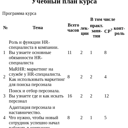
Учебный план курса
Программа курса
В том числе
Всего
практ.
№
Тема
лек-
конт-
часов
?
заня-
СР
ции
роль
тия
Роль и функции HR-
специалиста в компании.
1
Вы узнаете основные
11
2
1
8
обязанности HR-
специалиста
MaRHR: маркетинг на
службе у HR-специалиста.
2
8
2
2
4
Как использовать маркетинг
для поиска персонала
Поиск и отбор персонала.
3
Вы узнаете где и как искать
16
2
2
12
персонал
Адаптация персонала и
наставничество.
4
Что нужно, чтобы новый
8
2
1
5
сотрудник успешно начал
работать в компании