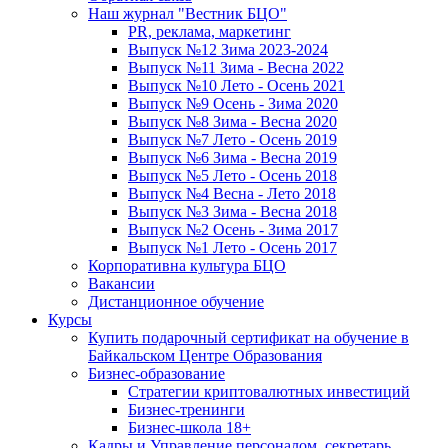
Наш журнал "Вестник БЦО"
PR, реклама, маркетинг
Выпуск №12 Зима 2023-2024
Выпуск №11 Зима - Весна 2022
Выпуск №10 Лето - Осень 2021
Выпуск №9 Осень - Зима 2020
Выпуск №8 Зима - Весна 2020
Выпуск №7 Лето - Осень 2019
Выпуск №6 Зима - Весна 2019
Выпуск №5 Лето - Осень 2018
Выпуск №4 Весна - Лето 2018
Выпуск №3 Зима - Весна 2018
Выпуск №2 Осень - Зима 2017
Выпуск №1 Лето - Осень 2017
Корпоративна культура БЦО
Вакансии
Дистанционное обучение
Курсы
Купить подарочный сертификат на обучение в
Байкальском Центре Образования
Бизнес-образование
Стратегии криптовалютных инвестиций
Бизнес-тренинги
Бизнес-школа 18+
Кадры и Управление персоналом, секретарь