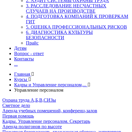
2. АУДИТ СИСТЕМЫ ОХРАНЫ ТРУДА
3. РАССЛЕДОВАНИЕ НЕСЧАСТНЫХ
СЛУЧАЕВ НА ПРОИЗВОДСТВЕ
4. ПОДГОТОВКА КОМПАНИЙ К ПРОВЕРКАМ
ГИТ
5. ОЦЕНКА ПРОФЕССИОНАЛЬНЫХ РИСКОВ
6. ДИАГНОСТИКА КУЛЬТУРЫ
БЕЗОПАСНОСТИ
Прайс
Детям
Вопрос - ответ
Контакты
...
Главная
Курсы
Кадры и Управление персоналом,...
Управление персоналом
Охрана труда А,Б,В,СИЗы
Сметное дело
Аренда учебных помещений, конференц-залов
Первая помощь
Кадры. Управление персоналом. Секретарь
Аренда полигонов по высоте
Пожарная безопасность, гражданская оборона, антитеррор