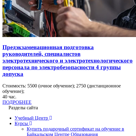
Предэкзаменационная подготовка
руководителей, специалистов
электротехнического и электротехнологического
персонала по электробезопасности 4 группы
допуска
Стоимость:
5500
(очное обучение);
2750
(дистанционное
обучение);
40
час.
ПОДРОБНЕЕ
Разделы сайта
Учебный Центр
Курсы
Купить подарочный сертификат на обучение в
Байкальском Центре Образования