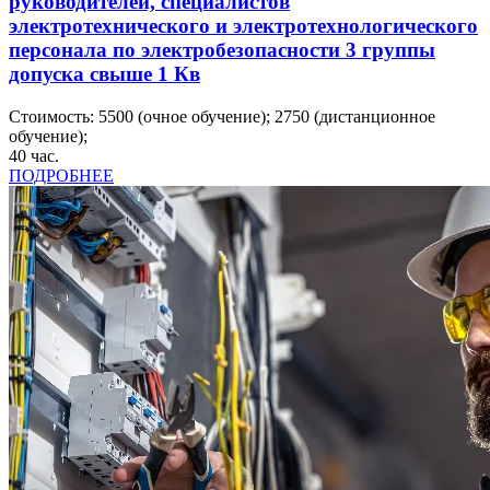
руководителей, специалистов
электротехнического и электротехнологического
персонала по электробезопасности 3 группы
допуска свыше 1 Кв
Стоимость:
5500
(очное обучение);
2750
(дистанционное
обучение);
40
час.
ПОДРОБНЕЕ