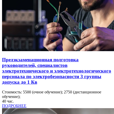
Предэкзаменационная подготовка
руководителей, специалистов
электротехнического и электротехнологического
персонала по электробезопасности 3 группы
допуска до 1 Кв
Стоимость:
5500
(очное обучение);
2750
(дистанционное
обучение);
40
час.
ПОДРОБНЕЕ