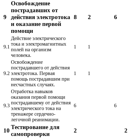
Освобождение
пострадавших от
9
действия электротока
8
2
6
и оказание первой
помощи
Действие электрического
тока и электромагнитных
9.1
1
1
полей на организм
человека.
Освобождение
пострадавшего от действия
9.2
электротока. Первая
1
1
помощь пострадавшим при
несчастных случаях.
Отработка навыков
оказания первой помощи
пострадавшему от действия
9.3
6
6
электрического тока на
тренажере сердечно-
легочной реанимации.
Тестирование для
10
2
2
самопроверки