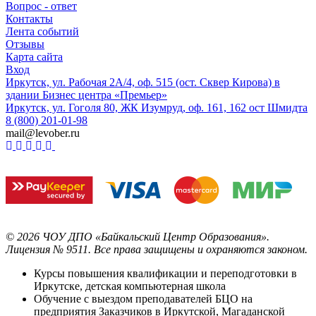
Вопрос - ответ
Контакты
Лента событий
Отзывы
Карта сайта
Вход
Иркутск, ул. Рабочая 2А/4, оф. 515 (ост. Сквер Кирова) в
здании Бизнес центра «Премьер»
Иркутск, ул. Гоголя 80, ЖК Изумруд, оф. 161, 162 ост Шмидта
8 (800) 201-01-98
mail@levober.ru
©
2026
ЧОУ ДПО «Байкальский Центр Образования».
Лицензия № 9511.
Все права защищены и охраняются законом.
Курсы повышения квалификации и переподготовки в
Иркутске, детская компьютерная школа
Обучение с выездом преподавателей БЦО на
предприятия Заказчиков в Иркутской, Магаданской