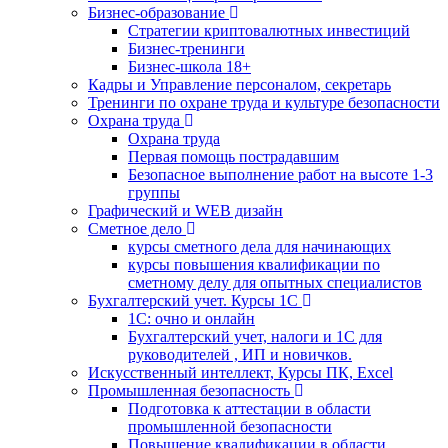
Бизнес-образование
Стратегии криптовалютных инвестиций
Бизнес-тренинги
Бизнес-школа 18+
Кадры и Управление персоналом, секретарь
Тренинги по охране труда и культуре безопасности
Охрана труда
Охрана труда
Первая помощь пострадавшим
Безопасное выполнение работ на высоте 1-3
группы
Графический и WEB дизайн
Сметное дело
курсы сметного дела для начинающих
курсы повышения квалификации по
сметному делу для опытных специалистов
Бухгалтерский учет. Курсы 1С
1С: очно и онлайн
Бухгалтерский учет, налоги и 1С для
руководителей , ИП и новичков.
Искусственный интеллект, Курсы ПК, Excel
Промышленная безопасность
Подготовка к аттестации в области
промышленной безопасности
Повышение квалификации в области