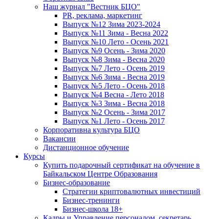
Наш журнал "Вестник БЦО"
PR, реклама, маркетинг
Выпуск №12 Зима 2023-2024
Выпуск №11 Зима - Весна 2022
Выпуск №10 Лето - Осень 2021
Выпуск №9 Осень - Зима 2020
Выпуск №8 Зима - Весна 2020
Выпуск №7 Лето - Осень 2019
Выпуск №6 Зима - Весна 2019
Выпуск №5 Лето - Осень 2018
Выпуск №4 Весна - Лето 2018
Выпуск №3 Зима - Весна 2018
Выпуск №2 Осень - Зима 2017
Выпуск №1 Лето - Осень 2017
Корпоративна культура БЦО
Вакансии
Дистанционное обучение
Курсы
Купить подарочный сертификат на обучение в
Байкальском Центре Образования
Бизнес-образование
Стратегии криптовалютных инвестиций
Бизнес-тренинги
Бизнес-школа 18+
Кадры и Управление персоналом, секретарь