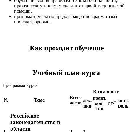
обучать персонал правилам техники безопасности,
практическим приёмам оказания первой медицинской
помощи.
принимать меры по предотвращению травматизма
и вреда здоровью.
Как проходит обучение
Учебный план курса
Программа курса
В том числе
Всего
практ.
№
Тема
лек-
конт-
часов
?
заня-
СР
ции
роль
тия
Российское
законодательство в
области
1
2
2