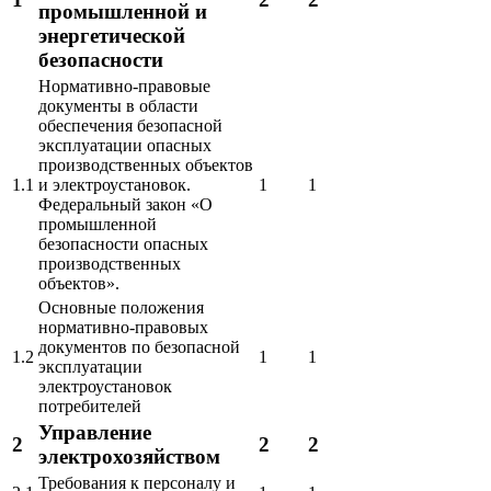
промышленной и
энергетической
безопасности
Нормативно-правовые
документы в области
обеспечения безопасной
эксплуатации опасных
производственных объектов
1.1
и электроустановок.
1
1
Федеральный закон «О
промышленной
безопасности опасных
производственных
объектов».
Основные положения
нормативно-правовых
документов по безопасной
1.2
1
1
эксплуатации
электроустановок
потребителей
Управление
2
2
2
электрохозяйством
Требования к персоналу и