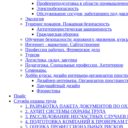
Профпереподготовка в области промышленно
Электробезопасность
Обслуживание сосудов, работающих под дав
Экология
Тушение пожаров. Пожарная безопасность
Антитеррористическая защищенность
Гражданская оборона
Обучение безопасности дорожного движения, курс
Интернет - маркетинг. Сайтостроение
Профессии рабочих. Фермерское дело
Туризм
Логистика, склад, закупки
Педагогика. Социальные профессии. Антитеррор
Семинары.
Хобби курсы: дизайн интерьера,организатор прост
Дизайнер интерьера. Организатор пространст
Ландшафтный дизайн
Флористика
Прайс
Служба охраны труда
1. РАЗРАБОТКА ПАКЕТА ДОКУМЕНТОВ ПО О
2. АУДИТ СИСТЕМЫ ОХРАНЫ ТРУДА
3. РАССЛЕДОВАНИЕ НЕСЧАСТНЫХ СЛУЧАЕВ
4. ПОДГОТОВКА КОМПАНИЙ К ПРОВЕРКАМ 
5. ОЦЕНКА ПРОФЕССИОНАЛЬНЫХ РИСКОВ