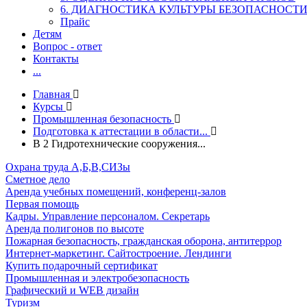
6. ДИАГНОСТИКА КУЛЬТУРЫ БЕЗОПАСНОСТ
Прайс
Детям
Вопрос - ответ
Контакты
...
Главная
Курсы
Промышленная безопасность
Подготовка к аттестации в области...
В 2 Гидротехнические сооружения...
Охрана труда А,Б,В,СИЗы
Сметное дело
Аренда учебных помещений, конференц-залов
Первая помощь
Кадры. Управление персоналом. Секретарь
Аренда полигонов по высоте
Пожарная безопасность, гражданская оборона, антитеррор
Интернет-маркетинг. Сайтостроение. Лендинги
Купить подарочный сертификат
Промышленная и электробезопасность
Графический и WEB дизайн
Туризм