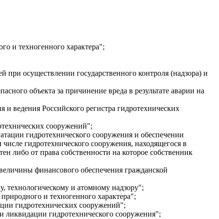
го и техногенного характера";
й при осуществлении государственного контроля (надзора) и
асного объекта за причинение вреда в результате аварии на
я и ведения Российского регистра гидротехнических
отехнических сооружений";
уатации гидротехнического сооружения и обеспечении
м числе гидротехнического сооружения, находящегося в
тен либо от права собственности на которое собственник
 величины финансового обеспечения гражданской
у, технологическому и атомному надзору";
природного и техногенного характера";
ации гидротехнических сооружений";
 и ликвидации гидротехнического сооружения";