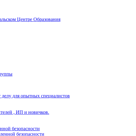
альском Центре Образования
группы
 делу для опытных специалистов
ителей , ИП и новичков.
енной безопасности
ленной безопасности