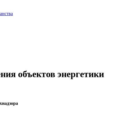
анства
ения объектов энергетики
ехнадзора