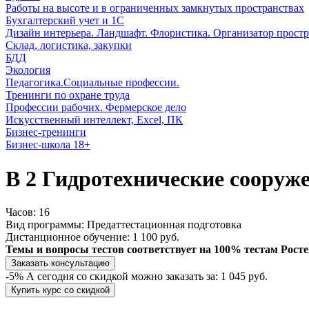
Работы на высоте и в ограниченных замкнутых пространствах
Бухгалтерский учет и 1С
Дизайн интерьера. Ландшафт. Флористика. Организатор простр
Склад, логистика, закупки
БДД
Экология
Педагогика.Социальные профессии.
Тренинги по охране труда
Профессии рабочих. Фермерское дело
Искусственный интеллект, Excel, ПК
Бизнес-тренинги
Бизнес-школа 18+
В 2 Гидротехнические сооруж
Часов:
16
Вид программы:
Предаттестационная подготовка
Дистанционное обучение:
1 100 руб.
Темы и вопросы тестов соответствует на 100% тестам Рост
Заказать консультацию
-5%
А сегодня со скидкой можно заказать за:
1 045 руб.
Купить курс со скидкой