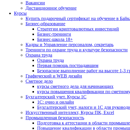
Вакансии
Дистанционное обучение
Курсы
Купить подарочный сертификат на обучение в Байк
Бизнес-образование
Стратегии криптовалютных инвестиций
Бизнес-тренинги
Бизнес-школа 18+
Кадры и Управление персоналом, секретарь
Тренинги по охране труда и культуре безопасности
Охрана труда
Охрана труда
Первая помощь пострадавшим
Безопасное выполнение работ на высоте 1-3 
Графический и WEB дизайн
Сметное дело
курсы сметного дела для начинающих
курсы повышения квалификации по сметному
Бухгалтерский учет. Курсы 1С
1С: очно и онлайн
Бухгалтерский учет, налоги и 1С для руковод
Искусственный интеллект, Курсы ПК, Excel
Промышленная безопасность
Подготовка к аттестации в области промышл
Повышение квалификации в области промыш