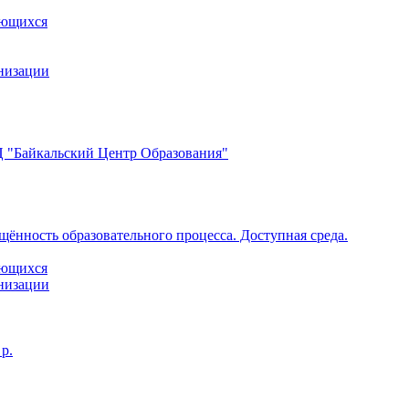
ающихся
анизации
 "Байкальский Центр Образования"
щённость образовательного процесса. Доступная среда.
ающихся
анизации
р.