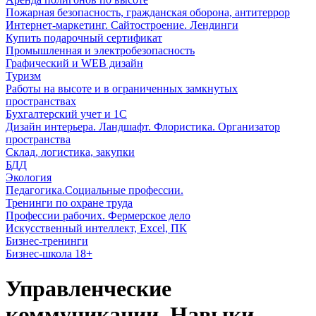
Пожарная безопасность, гражданская оборона, антитеррор
Интернет-маркетинг. Сайтостроение. Лендинги
Купить подарочный сертификат
Промышленная и электробезопасность
Графический и WEB дизайн
Туризм
Работы на высоте и в ограниченных замкнутых
пространствах
Бухгалтерский учет и 1С
Дизайн интерьера. Ландшафт. Флористика. Организатор
пространства
Склад, логистика, закупки
БДД
Экология
Педагогика.Социальные профессии.
Тренинги по охране труда
Профессии рабочих. Фермерское дело
Искусственный интеллект, Excel, ПК
Бизнес-тренинги
Бизнес-школа 18+
Управленческие
коммуникации. Навыки