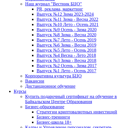
Наш журнал "Вестник БЦО"
PR, реклама, маркетинг
Выпуск №12 Зима 2023-2024
Выпуск №11 Зима - Весна 2022
Выпуск №10 Лето - Осень 2021
Выпуск №9 Осень - Зима 2020
Выпуск №8 Зима - Весна 2020
Выпуск №7 Лето - Осень 2019
Выпуск №6 Зима - Весна 2019
Выпуск №5 Лето - Осень 2018
Выпуск №4 Весна - Лето 2018
Выпуск №3 Зима - Весна 2018
Выпуск №2 Осень - Зима 2017
Выпуск №1 Лето - Осень 2017
Корпоративна культура БЦО
Вакансии
Дистанционное обучение
Курсы
Купить подарочный сертификат на обучение в
Байкальском Центре Образования
Бизнес-образование
Стратегии криптовалютных инвестиций
Бизнес-тренинги
Бизнес-школа 18+
Кадры и Управление персоналом, секретарь