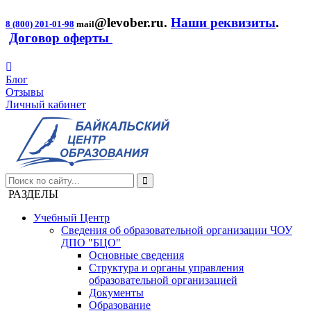
@levober.ru
.
Наши реквизиты
.
8 (800) 201-01-98
mail
Договор оферты
Блог
Отзывы
Личный кабинет
РАЗДЕЛЫ
Учебный Центр
Сведения об образовательной организации ЧОУ
ДПО "БЦО"
Основные сведения
Структура и органы управления
образовательной организацией
Документы
Образование