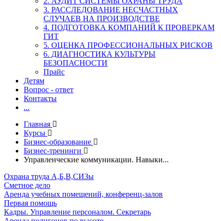
2. АУДИТ СИСТЕМЫ ОХРАНЫ ТРУДА
3. РАССЛЕДОВАНИЕ НЕСЧАСТНЫХ
СЛУЧАЕВ НА ПРОИЗВОДСТВЕ
4. ПОДГОТОВКА КОМПАНИЙ К ПРОВЕРКАМ
ГИТ
5. ОЦЕНКА ПРОФЕССИОНАЛЬНЫХ РИСКОВ
6. ДИАГНОСТИКА КУЛЬТУРЫ
БЕЗОПАСНОСТИ
Прайс
Детям
Вопрос - ответ
Контакты
...
Главная
Курсы
Бизнес-образование
Бизнес-тренинги
Управленческие коммуникации. Навыки...
Охрана труда А,Б,В,СИЗы
Сметное дело
Аренда учебных помещений, конференц-залов
Первая помощь
Кадры. Управление персоналом. Секретарь
Аренда полигонов по высоте