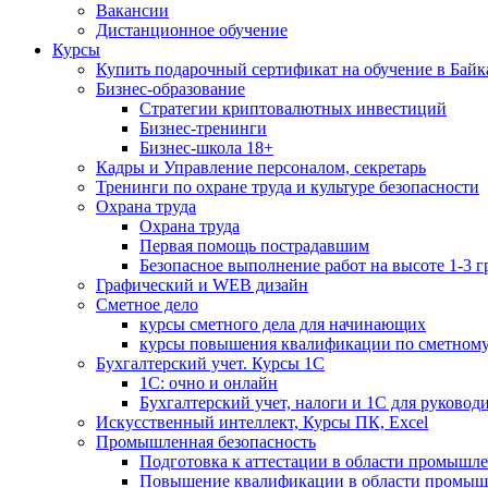
Вакансии
Дистанционное обучение
Курсы
Купить подарочный сертификат на обучение в Байк
Бизнес-образование
Стратегии криптовалютных инвестиций
Бизнес-тренинги
Бизнес-школа 18+
Кадры и Управление персоналом, секретарь
Тренинги по охране труда и культуре безопасности
Охрана труда
Охрана труда
Первая помощь пострадавшим
Безопасное выполнение работ на высоте 1-3 
Графический и WEB дизайн
Сметное дело
курсы сметного дела для начинающих
курсы повышения квалификации по сметному
Бухгалтерский учет. Курсы 1С
1С: очно и онлайн
Бухгалтерский учет, налоги и 1С для руковод
Искусственный интеллект, Курсы ПК, Excel
Промышленная безопасность
Подготовка к аттестации в области промышл
Повышение квалификации в области промыш