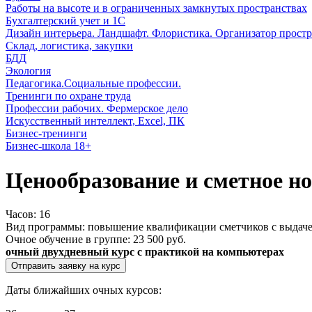
Работы на высоте и в ограниченных замкнутых пространствах
Бухгалтерский учет и 1С
Дизайн интерьера. Ландшафт. Флористика. Организатор простр
Склад, логистика, закупки
БДД
Экология
Педагогика.Социальные профессии.
Тренинги по охране труда
Профессии рабочих. Фермерское дело
Искусственный интеллект, Excel, ПК
Бизнес-тренинги
Бизнес-школа 18+
Ценообразование и сметное н
Часов:
16
Вид программы:
повышение квалификации сметчиков с выдаче
Очное обучение в группе:
23 500 руб.
очный двухдневный курс с практикой на компьютерах
Отправить заявку на курс
Даты ближайших очных курсов: