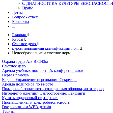
6. ДИАГНОСТИКА КУЛЬТУРЫ БЕЗОПАСНОСТ
Прайс
Детям
Вопрос - ответ
Контакты
...
Главная
Курсы
Сметное дело
курсы повышения квалификации по...
Ценообразование и сметное норм...
Охрана труда А,Б,В,СИЗы
Сметное дело
Аренда учебных помещений, конференц-залов
Первая помощь
Кадры. Управление персоналом. Секретарь
Аренда полигонов по высоте
Пожарная безопасность, гражданская оборона, антитеррор
Интернет-маркетинг. Сайтостроение. Лендинги
Купить подарочный сертификат
Промышленная и электробезопасность
Графический и WEB дизайн
Туризм