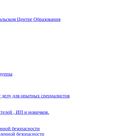
альском Центре Образования
группы
 делу для опытных специалистов
ителей , ИП и новичков.
енной безопасности
ленной безопасности