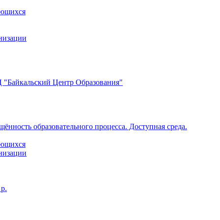
ающихся
анизации
 "Байкальский Центр Образования"
щённость образовательного процесса. Доступная среда.
ающихся
анизации
р.