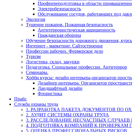
Профпереподготовка в области промышленно
Электробезопасность
Обслуживание сосудов, работающих под дав
Экология
Тушение пожаров. Пожарная безопасность
Антитеррористическая защищенность
Гражданская оборона
Обучение безопасности дорожного движения, курс
Интернет - маркетинг. Сайтостроение
Профессии рабочих. Фермерское дело
Туризм
Логистика, склад, закупки
Педагогика. Социальные профессии. Антитеррор
Семинары.
Хобби курсы: дизайн интерьера,организатор прост
Дизайнер интерьера. Организатор пространст
Ландшафтный дизайн
Флористика
Прайс
Служба охраны труда
1. РАЗРАБОТКА ПАКЕТА ДОКУМЕНТОВ ПО О
2. АУДИТ СИСТЕМЫ ОХРАНЫ ТРУДА
3. РАССЛЕДОВАНИЕ НЕСЧАСТНЫХ СЛУЧАЕВ
4. ПОДГОТОВКА КОМПАНИЙ К ПРОВЕРКАМ 
5. ОЦЕНКА ПРОФЕССИОНАЛЬНЫХ РИСКОВ