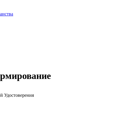
анства
ормирование
й Удостоверения