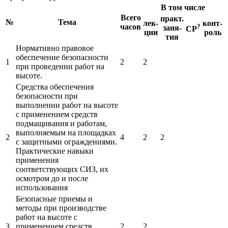
В том числе
Всего
практ.
№
Тема
лек-
конт-
часов
?
заня-
СР
ции
роль
тия
Нормативно правовое
обеспечение безопасности
1
2
2
при проведении работ на
высоте.
Средства обеспечения
безопасности при
выполнении работ на высоте
с применением средств
подмащивания и работам,
выполняемым на площадках
2
4
2
2
с защитными ограждениями.
Практические навыки
применения
соответствующих СИЗ, их
осмотром до и после
использования
Безопасные приемы и
методы при производстве
работ на высоте с
3
применением средств
2
2