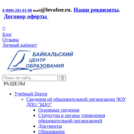
@levober.ru
.
Наши реквизиты
.
8 (800) 201-01-98
mail
Договор оферты
Блог
Отзывы
Личный кабинет
РАЗДЕЛЫ
Учебный Центр
Сведения об образовательной организации ЧОУ
ДПО "БЦО"
Основные сведения
Структура и органы управления
образовательной организацией
Документы
Образование