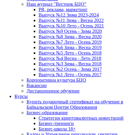
Наш журнал "Вестник БЦО"
PR, реклама, маркетинг
Выпуск №12 Зима 2023-2024
Выпуск №11 Зима - Весна 2022
Выпуск №10 Лето - Осень 2021
Выпуск №9 Осень - Зима 2020
Выпуск №8 Зима - Весна 2020
Выпуск №7 Лето - Осень 2019
Выпуск №6 Зима - Весна 2019
Выпуск №5 Лето - Осень 2018
Выпуск №4 Весна - Лето 2018
Выпуск №3 Зима - Весна 2018
Выпуск №2 Осень - Зима 2017
Выпуск №1 Лето - Осень 2017
Корпоративна культура БЦО
Вакансии
Дистанционное обучение
Курсы
Купить подарочный сертификат на обучение в
Байкальском Центре Образования
Бизнес-образование
Стратегии криптовалютных инвестиций
Бизнес-тренинги
Бизнес-школа 18+
Кадры и Управление персоналом, секретарь