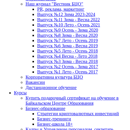
Наш журнал "Вестник БЦО"
PR, реклама, маркетинг
Выпуск №12 Зима 2023-2024
Выпуск №11 Зима - Весна 2022
Выпуск №10 Лето - Осень 2021
Выпуск №9 Осень - Зима 2020
Выпуск №8 Зима - Весна 2020
Выпуск №7 Лето - Осень 2019
Выпуск №6 Зима - Весна 2019
Выпуск №5 Лето - Осень 2018
Выпуск №4 Весна - Лето 2018
Выпуск №3 Зима - Весна 2018
Выпуск №2 Осень - Зима 2017
Выпуск №1 Лето - Осень 2017
Корпоративна культура БЦО
Вакансии
Дистанционное обучение
Курсы
Купить подарочный сертификат на обучение в
Байкальском Центре Образования
Бизнес-образование
Стратегии криптовалютных инвестиций
Бизнес-тренинги
Бизнес-школа 18+
Кадры и Управление персоналом, секретарь