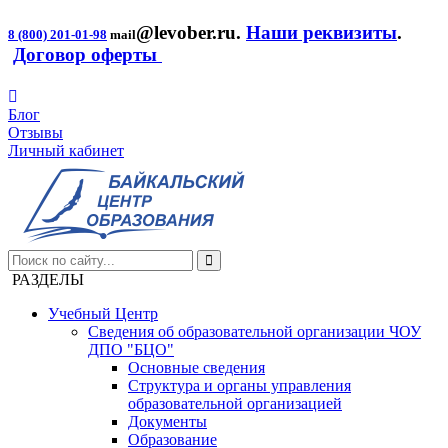
@levober.ru
.
Наши реквизиты
.
8 (800) 201-01-98
mail
Договор оферты
Блог
Отзывы
Личный кабинет
РАЗДЕЛЫ
Учебный Центр
Сведения об образовательной организации ЧОУ
ДПО "БЦО"
Основные сведения
Структура и органы управления
образовательной организацией
Документы
Образование