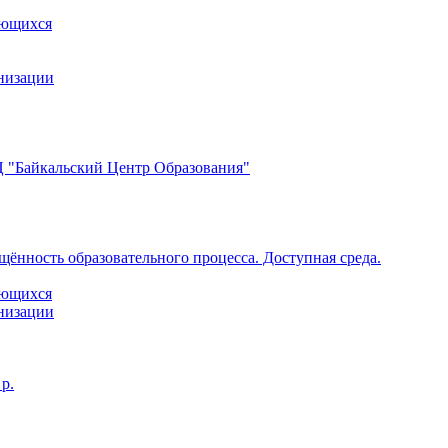
ающихся
анизации
 "Байкальский Центр Образования"
щённость образовательного процесса. Доступная среда.
ающихся
анизации
р.