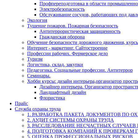
Профпереподготовка в области промышленно
Электробезопасность
Обслуживание сосудов, работающих под дав
Экология
Тушение пожаров. Пожарная безопасность
Антитеррористическая защищенность
Гражданская оборона
Обучение безопасности дорожного движения, курс
Интернет - маркетинг. Сайтостроение
Профессии рабочих. Фермерское дело
Туризм
Логистика, склад, закупки
Педагогика. Социальные профессии. Антитеррор
Семинары.
Хобби курсы: дизайн интерьера,организатор прост
Дизайнер интерьера. Организатор пространст
Ландшафтный дизайн
Флористика
Прайс
Служба охраны труда
1. РАЗРАБОТКА ПАКЕТА ДОКУМЕНТОВ ПО О
2. АУДИТ СИСТЕМЫ ОХРАНЫ ТРУДА
3. РАССЛЕДОВАНИЕ НЕСЧАСТНЫХ СЛУЧАЕВ
4. ПОДГОТОВКА КОМПАНИЙ К ПРОВЕРКАМ 
5. ОЦЕНКА ПРОФЕССИОНАЛЬНЫХ РИСКОВ