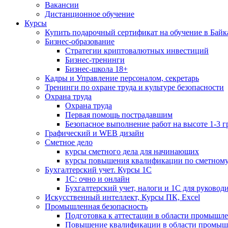
Вакансии
Дистанционное обучение
Курсы
Купить подарочный сертификат на обучение в Байк
Бизнес-образование
Стратегии криптовалютных инвестиций
Бизнес-тренинги
Бизнес-школа 18+
Кадры и Управление персоналом, секретарь
Тренинги по охране труда и культуре безопасности
Охрана труда
Охрана труда
Первая помощь пострадавшим
Безопасное выполнение работ на высоте 1-3 
Графический и WEB дизайн
Сметное дело
курсы сметного дела для начинающих
курсы повышения квалификации по сметному
Бухгалтерский учет. Курсы 1С
1С: очно и онлайн
Бухгалтерский учет, налоги и 1С для руковод
Искусственный интеллект, Курсы ПК, Excel
Промышленная безопасность
Подготовка к аттестации в области промышл
Повышение квалификации в области промыш