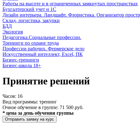
Работы на высоте и в ограниченных замкнутых пространствах
Бухгалтерский учет и 1С
Дизайн интерьера. Ландшафт. Флористика. Организатор простр
Склад, логистика, закупки
БДД
Экология
Педагогика.Социальные профессии.
Тренинги по охране труда
Профессии рабочих. Фермерское дело
Искусственный интеллект, Excel, ПК
Бизнес-тренинги
Бизнес-школа 18+
Принятие решений
Часов:
16
Вид программы:
тренинг
Очное обучение в группе:
71 500 руб.
* цена за день обучения группы
Отправить заявку на курс