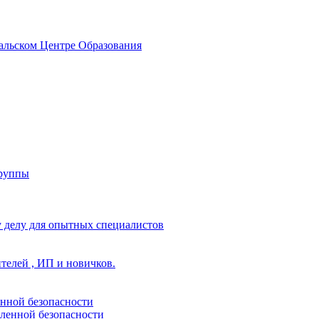
альском Центре Образования
группы
 делу для опытных специалистов
ителей , ИП и новичков.
енной безопасности
ленной безопасности