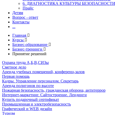
6. ДИАГНОСТИКА КУЛЬТУРЫ БЕЗОПАСНОСТ
Прайс
Детям
Вопрос - ответ
Контакты
...
Главная
Курсы
Бизнес-образование
Бизнес-тренинги
Принятие решений
Охрана труда А,Б,В,СИЗы
Сметное дело
Аренда учебных помещений, конференц-залов
Первая помощь
Кадры. Управление персоналом. Секретарь
Аренда полигонов по высоте
Пожарная безопасность, гражданская оборона, антитеррор
Интернет-маркетинг. Сайтостроение. Лендинги
Купить подарочный сертификат
Промышленная и электробезопасность
Графический и WEB дизайн
Туризм