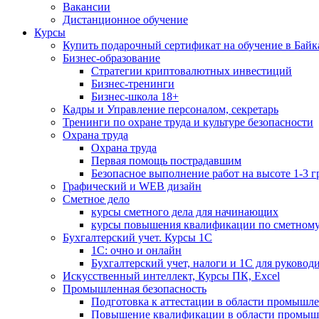
Вакансии
Дистанционное обучение
Курсы
Купить подарочный сертификат на обучение в Байк
Бизнес-образование
Стратегии криптовалютных инвестиций
Бизнес-тренинги
Бизнес-школа 18+
Кадры и Управление персоналом, секретарь
Тренинги по охране труда и культуре безопасности
Охрана труда
Охрана труда
Первая помощь пострадавшим
Безопасное выполнение работ на высоте 1-3 
Графический и WEB дизайн
Сметное дело
курсы сметного дела для начинающих
курсы повышения квалификации по сметному
Бухгалтерский учет. Курсы 1С
1С: очно и онлайн
Бухгалтерский учет, налоги и 1С для руковод
Искусственный интеллект, Курсы ПК, Excel
Промышленная безопасность
Подготовка к аттестации в области промышл
Повышение квалификации в области промыш