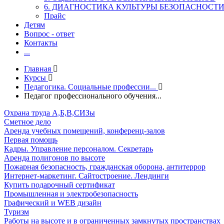
6. ДИАГНОСТИКА КУЛЬТУРЫ БЕЗОПАСНОСТ
Прайс
Детям
Вопрос - ответ
Контакты
...
Главная
Курсы
Педагогика. Социальные профессии...
Педагог профессионального обучения...
Охрана труда А,Б,В,СИЗы
Сметное дело
Аренда учебных помещений, конференц-залов
Первая помощь
Кадры. Управление персоналом. Секретарь
Аренда полигонов по высоте
Пожарная безопасность, гражданская оборона, антитеррор
Интернет-маркетинг. Сайтостроение. Лендинги
Купить подарочный сертификат
Промышленная и электробезопасность
Графический и WEB дизайн
Туризм
Работы на высоте и в ограниченных замкнутых пространствах