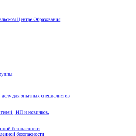
альском Центре Образования
группы
 делу для опытных специалистов
ителей , ИП и новичков.
енной безопасности
ленной безопасности