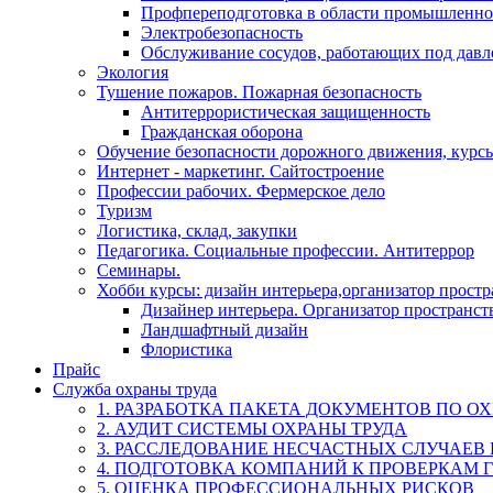
Профпереподготовка в области промышленно
Электробезопасность
Обслуживание сосудов, работающих под дав
Экология
Тушение пожаров. Пожарная безопасность
Антитеррористическая защищенность
Гражданская оборона
Обучение безопасности дорожного движения, курс
Интернет - маркетинг. Сайтостроение
Профессии рабочих. Фермерское дело
Туризм
Логистика, склад, закупки
Педагогика. Социальные профессии. Антитеррор
Семинары.
Хобби курсы: дизайн интерьера,организатор прост
Дизайнер интерьера. Организатор пространст
Ландшафтный дизайн
Флористика
Прайс
Служба охраны труда
1. РАЗРАБОТКА ПАКЕТА ДОКУМЕНТОВ ПО О
2. АУДИТ СИСТЕМЫ ОХРАНЫ ТРУДА
3. РАССЛЕДОВАНИЕ НЕСЧАСТНЫХ СЛУЧАЕВ
4. ПОДГОТОВКА КОМПАНИЙ К ПРОВЕРКАМ 
5. ОЦЕНКА ПРОФЕССИОНАЛЬНЫХ РИСКОВ