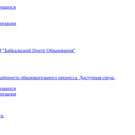
ающихся
анизации
 "Байкальский Центр Образования"
щённость образовательного процесса. Доступная среда.
ающихся
анизации
р.