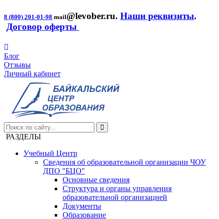
@levober.ru
.
Наши реквизиты
.
8 (800) 201-01-98
mail
Договор оферты
Блог
Отзывы
Личный кабинет
РАЗДЕЛЫ
Учебный Центр
Сведения об образовательной организации ЧОУ
ДПО "БЦО"
Основные сведения
Структура и органы управления
образовательной организацией
Документы
Образование