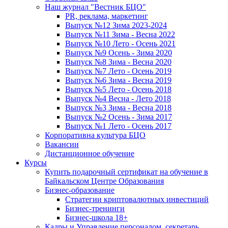
Наш журнал "Вестник БЦО"
PR, реклама, маркетинг
Выпуск №12 Зима 2023-2024
Выпуск №11 Зима - Весна 2022
Выпуск №10 Лето - Осень 2021
Выпуск №9 Осень - Зима 2020
Выпуск №8 Зима - Весна 2020
Выпуск №7 Лето - Осень 2019
Выпуск №6 Зима - Весна 2019
Выпуск №5 Лето - Осень 2018
Выпуск №4 Весна - Лето 2018
Выпуск №3 Зима - Весна 2018
Выпуск №2 Осень - Зима 2017
Выпуск №1 Лето - Осень 2017
Корпоративна культура БЦО
Вакансии
Дистанционное обучение
Курсы
Купить подарочный сертификат на обучение в
Байкальском Центре Образования
Бизнес-образование
Стратегии криптовалютных инвестиций
Бизнес-тренинги
Бизнес-школа 18+
Кадры и Управление персоналом, секретарь