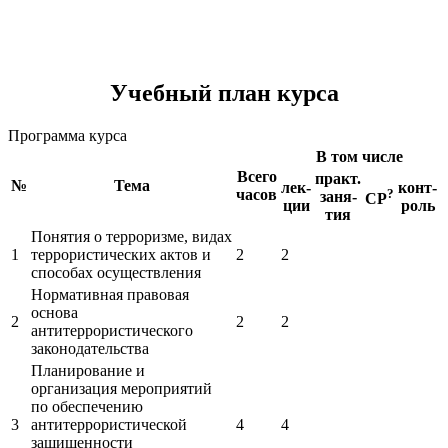
Учебный план курса
Программа курса
В том числе
Всего
практ.
№
Тема
лек-
конт-
часов
?
заня-
СР
ции
роль
тия
Понятия о терроризме, видах
1
террористических актов и
2
2
способах осуществления
Нормативная правовая
основа
2
2
2
антитеррористического
законодательства
Планирование и
организация мероприятий
по обеспечению
3
антитеррористической
4
4
защищенности