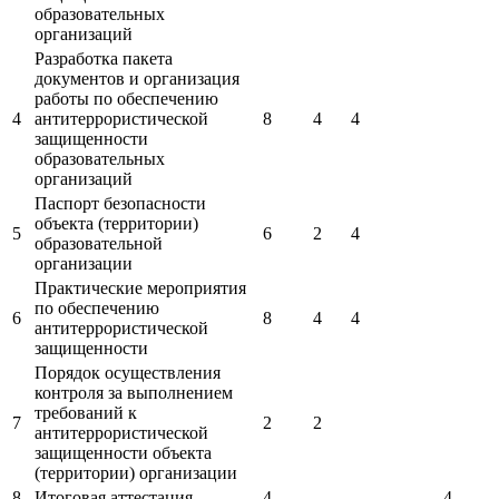
образовательных
организаций
Разработка пакета
документов и организация
работы по обеспечению
4
антитеррористической
8
4
4
защищенности
образовательных
организаций
Паспорт безопасности
объекта (территории)
5
6
2
4
образовательной
организации
Практические мероприятия
по обеспечению
6
8
4
4
антитеррористической
защищенности
Порядок осуществления
контроля за выполнением
требований к
7
2
2
антитеррористической
защищенности объекта
(территории) организации
8
Итоговая аттестация
4
4