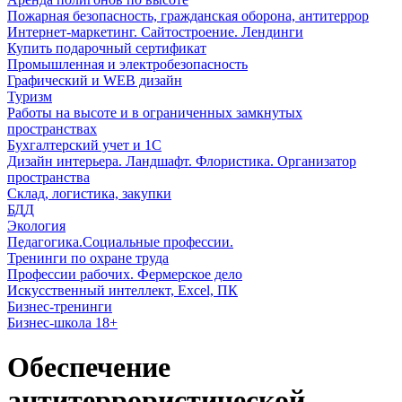
Пожарная безопасность, гражданская оборона, антитеррор
Интернет-маркетинг. Сайтостроение. Лендинги
Купить подарочный сертификат
Промышленная и электробезопасность
Графический и WEB дизайн
Туризм
Работы на высоте и в ограниченных замкнутых
пространствах
Бухгалтерский учет и 1С
Дизайн интерьера. Ландшафт. Флористика. Организатор
пространства
Склад, логистика, закупки
БДД
Экология
Педагогика.Социальные профессии.
Тренинги по охране труда
Профессии рабочих. Фермерское дело
Искусственный интеллект, Excel, ПК
Бизнес-тренинги
Бизнес-школа 18+
Обеспечение
антитеррористической