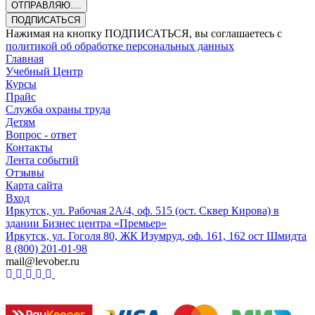
ОТПРАВЛЯЮ....
ПОДПИСАТЬСЯ
Нажимая на кнопку ПОДПИСАТЬСЯ, вы соглашаетесь с
политикой об обработке персональных данных
Главная
Учебный Центр
Курсы
Прайс
Служба охраны труда
Детям
Вопрос - ответ
Контакты
Лента событий
Отзывы
Карта сайта
Вход
Иркутск, ул. Рабочая 2А/4, оф. 515 (ост. Сквер Кирова) в
здании Бизнес центра «Премьер»
Иркутск, ул. Гоголя 80, ЖК Изумруд, оф. 161, 162 ост Шмидта
8 (800) 201-01-98
mail@levober.ru