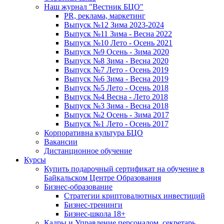
Наш журнал "Вестник БЦО"
PR, реклама, маркетинг
Выпуск №12 Зима 2023-2024
Выпуск №11 Зима - Весна 2022
Выпуск №10 Лето - Осень 2021
Выпуск №9 Осень - Зима 2020
Выпуск №8 Зима - Весна 2020
Выпуск №7 Лето - Осень 2019
Выпуск №6 Зима - Весна 2019
Выпуск №5 Лето - Осень 2018
Выпуск №4 Весна - Лето 2018
Выпуск №3 Зима - Весна 2018
Выпуск №2 Осень - Зима 2017
Выпуск №1 Лето - Осень 2017
Корпоративна культура БЦО
Вакансии
Дистанционное обучение
Курсы
Купить подарочный сертификат на обучение в
Байкальском Центре Образования
Бизнес-образование
Стратегии криптовалютных инвестиций
Бизнес-тренинги
Бизнес-школа 18+
Кадры и Управление персоналом, секретарь