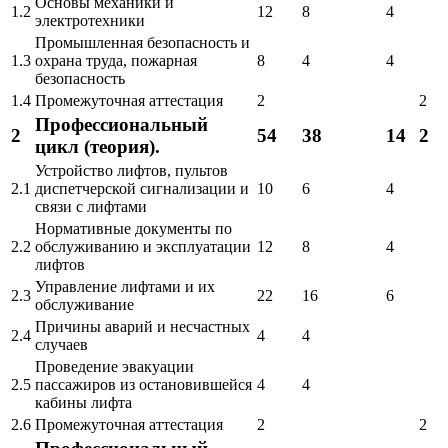
Основы механики и
1.2
12
8
4
электротехники
Промышленная безопасность и
1.3
охрана труда, пожарная
8
4
4
безопасность
1.4
Промежуточная аттестация
2
2
Профессиональный
2
54
38
14
2
цикл (теория).
Устройство лифтов, пультов
2.1
диспетчерской сигнализации и
10
6
4
связи с лифтами
Нормативные документы по
2.2
обслуживанию и эксплуатации
12
8
4
лифтов
Управление лифтами и их
2.3
22
16
6
обслуживание
Причины аварий и несчастных
2.4
4
4
случаев
Проведение эвакуации
2.5
пассажиров из остановившейся
4
4
кабины лифта
2.6
Промежуточная аттестация
2
2