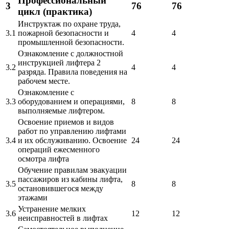
Профессиональный
3
76
76
цикл (практика)
Инструктаж по охране труда,
3.1
пожарной безопасности и
4
4
промышленной безопасности.
Ознакомление с должностной
инструкцией лифтера 2
3.2
4
4
разряда. Правила поведения на
рабочем месте.
Ознакомление с
3.3
оборудованием и операциями,
8
8
выполняемые лифтером.
Освоение приемов и видов
работ по управлению лифтами
3.4
и их обслуживанию. Освоение
24
24
операций ежесменного
осмотра лифта
Обучение правилам эвакуации
пассажиров из кабины лифта,
3.5
8
8
остановившегося между
этажами
Устранение мелких
3.6
12
12
неисправностей в лифтах