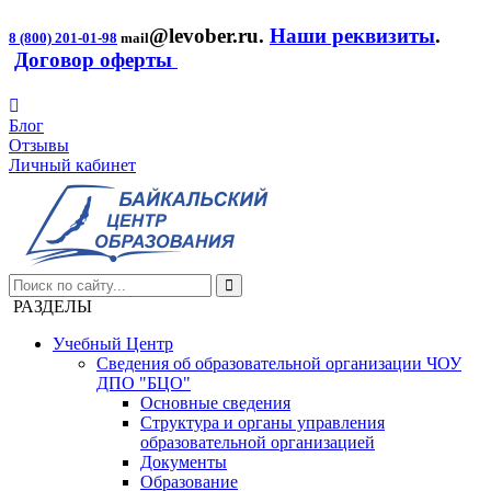
@levober.ru
.
Наши реквизиты
.
8 (800) 201-01-98
mail
Договор оферты
Блог
Отзывы
Личный кабинет
РАЗДЕЛЫ
Учебный Центр
Сведения об образовательной организации ЧОУ
ДПО "БЦО"
Основные сведения
Структура и органы управления
образовательной организацией
Документы
Образование