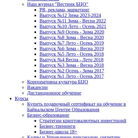
Наш журнал "Вестник БЦО"
PR, реклама, маркетинг
Выпуск №12 Зима 2023-2024
Выпуск №11 Зима - Весна 2022
Выпуск №10 Лето - Осень 2021
Выпуск №9 Осень - Зима 2020
Выпуск №8 Зима - Весна 2020
Выпуск №7 Лето - Осень 2019
Выпуск №6 Зима - Весна 2019
Выпуск №5 Лето - Осень 2018
Выпуск №4 Весна - Лето 2018
Выпуск №3 Зима - Весна 2018
Выпуск №2 Осень - Зима 2017
Выпуск №1 Лето - Осень 2017
Корпоративна культура БЦО
Вакансии
Дистанционное обучение
Курсы
Купить подарочный сертификат на обучение в
Байкальском Центре Образования
Бизнес-образование
Стратегии криптовалютных инвестиций
Бизнес-тренинги
Бизнес-школа 18+
Кадры и Управление персоналом, секретарь