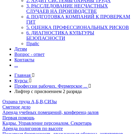
2. АУДИТ СИСТЕМЫ ОХРАНЫ ТРУДА
3. РАССЛЕДОВАНИЕ НЕСЧАСТНЫХ
СЛУЧАЕВ НА ПРОИЗВОДСТВЕ
4. ПОДГОТОВКА КОМПАНИЙ К ПРОВЕРКАМ
ГИТ
5. ОЦЕНКА ПРОФЕССИОНАЛЬНЫХ РИСКОВ
6. ДИАГНОСТИКА КУЛЬТУРЫ
БЕЗОПАСНОСТИ
Прайс
Детям
Вопрос - ответ
Контакты
...
Главная
Курсы
Профессии рабочих. Фермерское ...
Лифтер с присвоением 2 разряда
Охрана труда А,Б,В,СИЗы
Сметное дело
Аренда учебных помещений, конференц-залов
Первая помощь
Кадры. Управление персоналом. Секретарь
Аренда полигонов по высоте
Пожарная безопасность, гражданская оборона, антитеррор