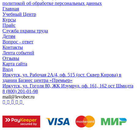
политикой об обработке персональных данных
Главная
Учебный Центр
Курсы
Прайс
Служба охраны труда
Детям
Вопрос - ответ
Контакты
Лента событий
Отзывы
Карта сайта
Вход
Иркутск, ул. Рабочая 2А/4, оф. 515 (ост. Сквер Кирова) в
здании Бизнес центра «Премьер»
Иркутск, ул. Гоголя 80, ЖК Изумруд, оф. 161, 162 ост Шмидта
8 (800) 201-01-98
mail@levober.ru