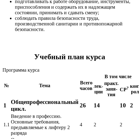
подготавливать к работе оборудование, инструменты,
приспособления и содержать их в надлежащем
состоянии, принимать и сдавать смену;
соблюдать правила безопасности труда,
производственной санитарии и противопожарной
безопасности.
Учебный план курса
Программа курса
В том числе
Всего
практ.
№
Тема
лек-
кон
часов
?
заня-
СР
ции
рол
тия
Общепрофессиональный
1
26
14
10
2
цикл.
Введение в профессию.
Основные требования,
1.1
4
2
2
предъявляемые к лифтеру 2
разряда