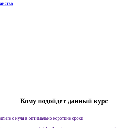
анства
Кому подойдет данный курс
miere с нуля в оптимально короткие сроки