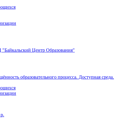
ающихся
анизации
 "Байкальский Центр Образования"
щённость образовательного процесса. Доступная среда.
ающихся
анизации
р.