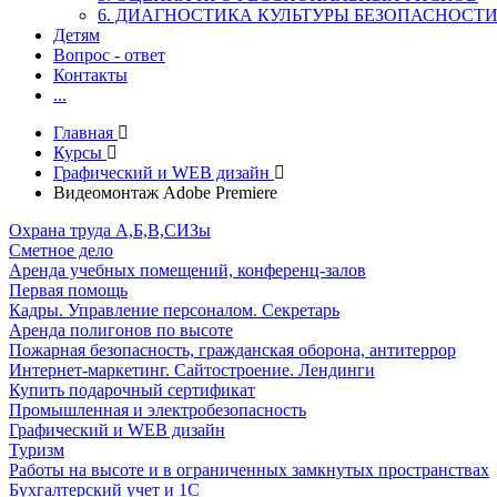
6. ДИАГНОСТИКА КУЛЬТУРЫ БЕЗОПАСНОСТ
Детям
Вопрос - ответ
Контакты
...
Главная
Курсы
Графический и WEB дизайн
Видеомонтаж Adobe Premiere
Охрана труда А,Б,В,СИЗы
Сметное дело
Аренда учебных помещений, конференц-залов
Первая помощь
Кадры. Управление персоналом. Секретарь
Аренда полигонов по высоте
Пожарная безопасность, гражданская оборона, антитеррор
Интернет-маркетинг. Сайтостроение. Лендинги
Купить подарочный сертификат
Промышленная и электробезопасность
Графический и WEB дизайн
Туризм
Работы на высоте и в ограниченных замкнутых пространствах
Бухгалтерский учет и 1С