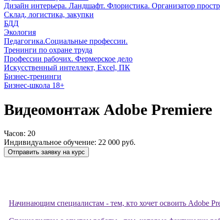
Дизайн интерьера. Ландшафт. Флористика. Организатор простр
Склад, логистика, закупки
БДД
Экология
Педагогика.Социальные профессии.
Тренинги по охране труда
Профессии рабочих. Фермерское дело
Искусственный интеллект, Excel, ПК
Бизнес-тренинги
Бизнес-школа 18+
Видеомонтаж Adobe Premiere
Часов:
20
Индивидуальное обучение:
22 000 руб.
Отправить заявку на курс
Начинающим специалистам - тем, кто хочет освоить Adobe Pre