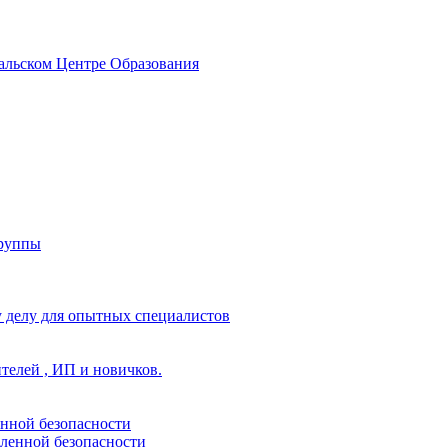
альском Центре Образования
группы
 делу для опытных специалистов
ителей , ИП и новичков.
енной безопасности
ленной безопасности