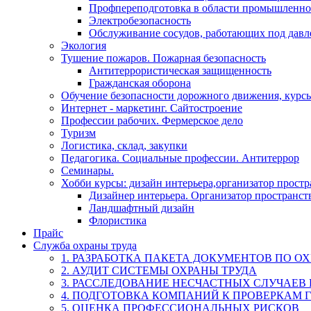
Профпереподготовка в области промышленно
Электробезопасность
Обслуживание сосудов, работающих под дав
Экология
Тушение пожаров. Пожарная безопасность
Антитеррористическая защищенность
Гражданская оборона
Обучение безопасности дорожного движения, курс
Интернет - маркетинг. Сайтостроение
Профессии рабочих. Фермерское дело
Туризм
Логистика, склад, закупки
Педагогика. Социальные профессии. Антитеррор
Семинары.
Хобби курсы: дизайн интерьера,организатор прост
Дизайнер интерьера. Организатор пространст
Ландшафтный дизайн
Флористика
Прайс
Служба охраны труда
1. РАЗРАБОТКА ПАКЕТА ДОКУМЕНТОВ ПО О
2. АУДИТ СИСТЕМЫ ОХРАНЫ ТРУДА
3. РАССЛЕДОВАНИЕ НЕСЧАСТНЫХ СЛУЧАЕВ
4. ПОДГОТОВКА КОМПАНИЙ К ПРОВЕРКАМ 
5. ОЦЕНКА ПРОФЕССИОНАЛЬНЫХ РИСКОВ