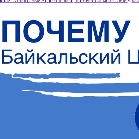
отает в программе Adobe Premiere, но хочет повысить свой уров