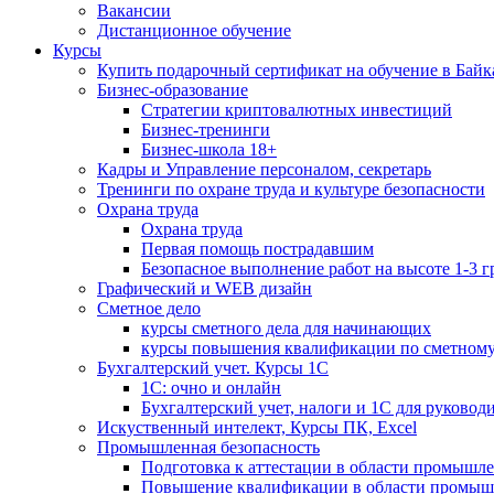
Вакансии
Дистанционное обучение
Курсы
Купить подарочный сертификат на обучение в Байк
Бизнес-образование
Стратегии криптовалютных инвестиций
Бизнес-тренинги
Бизнес-школа 18+
Кадры и Управление персоналом, секретарь
Тренинги по охране труда и культуре безопасности
Охрана труда
Охрана труда
Первая помощь пострадавшим
Безопасное выполнение работ на высоте 1-3 
Графический и WEB дизайн
Сметное дело
курсы сметного дела для начинающих
курсы повышения квалификации по сметному
Бухгалтерский учет. Курсы 1С
1С: очно и онлайн
Бухгалтерский учет, налоги и 1С для руковод
Искуственный интелект, Курсы ПК, Excel
Промышленная безопасность
Подготовка к аттестации в области промышл
Повышение квалификации в области промыш