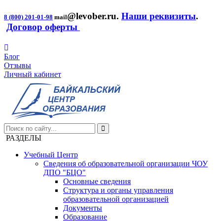
@levober.ru
.
Наши реквизиты
.
8 (800) 201-01-98
mail
Договор оферты
Блог
Отзывы
Личный кабинет
РАЗДЕЛЫ
Учебный Центр
Сведения об образовательной организации ЧОУ
ДПО "БЦО"
Основные сведения
Структура и органы управления
образовательной организацией
Документы
Образование