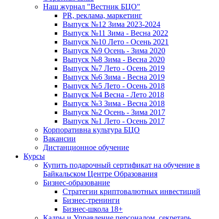
Наш журнал "Вестник БЦО"
PR, реклама, маркетинг
Выпуск №12 Зима 2023-2024
Выпуск №11 Зима - Весна 2022
Выпуск №10 Лето - Осень 2021
Выпуск №9 Осень - Зима 2020
Выпуск №8 Зима - Весна 2020
Выпуск №7 Лето - Осень 2019
Выпуск №6 Зима - Весна 2019
Выпуск №5 Лето - Осень 2018
Выпуск №4 Весна - Лето 2018
Выпуск №3 Зима - Весна 2018
Выпуск №2 Осень - Зима 2017
Выпуск №1 Лето - Осень 2017
Корпоративна культура БЦО
Вакансии
Дистанционное обучение
Курсы
Купить подарочный сертификат на обучение в
Байкальском Центре Образования
Бизнес-образование
Стратегии криптовалютных инвестиций
Бизнес-тренинги
Бизнес-школа 18+
Кадры и Управление персоналом, секретарь