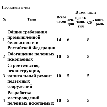
Программа курса
В том числе
Всего
практ.
№
Тема
лек-
конт-
часов
?
заня-
СР
ции
роль
тия
Общие требования
промышленной
1
14
6
8
безопасности в
Российской Федерации
Обогащение полезных
2
10
5
5
ископаемых
Строительство,
реконструкция,
3
капитальный ремонт
10
5
5
подземных
сооружений
Разработка
месторождений
4
10
5
5
полезных ископаемых