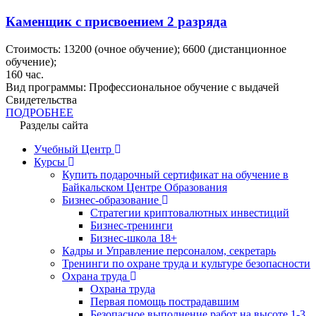
Каменщик с присвоением 2 разряда
Стоимость:
13200
(очное обучение);
6600
(дистанционное
обучение);
160
час.
Вид программы:
Профессиональное обучение с выдачей
Свидетельства
ПОДРОБНЕЕ
Разделы сайта
Учебный Центр
Курсы
Купить подарочный сертификат на обучение в
Байкальском Центре Образования
Бизнес-образование
Стратегии криптовалютных инвестиций
Бизнес-тренинги
Бизнес-школа 18+
Кадры и Управление персоналом, секретарь
Тренинги по охране труда и культуре безопасности
Охрана труда
Охрана труда
Первая помощь пострадавшим
Безопасное выполнение работ на высоте 1-3