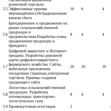
розничной торговли.
5.5
Эффективные приемы
10
6
4
мерчандайзинга.Нетрадиционные
каналы сбыта
Брендирование и продвижение на
рынке сельскохозяйственной
продукции и
5.6
8
4
4
продовольствия.Разработка плана
продвижения продукции и
брендинга
Цифровой маркетинг и Интернет-
продажи. Разработка дорожной
карты цифровогомаркетинга
фермерского хозяйства. Сайты,
5.7
20
10
10
мобильные приложения,
посадочные страницы,электронная
торговля. Приемы создания
продающего сайта
Логистика сельскохозяйственной
продукции. Разработка
5.8
8
4
4
оптимальных транспортно-
логистических схем
5.9
Промежуточная аттестация
2