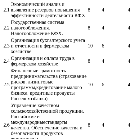
Экономический анализ и
2.1
выявление резервов повышения
8
4
4
эффективности деятельности КФХ
Государственная система
2.2
налогообложения.
8
4
4
Налогообложение КФХ.
Организация бухгалтерского учета
2.3
и отчетности в фермерском
10
6
4
хозяйстве
Организация и оплата труда в
2.4
8
4
4
фермерском хозяйстве
Финансовые грамотность
предпринимательства (страхование
рисков, лизинговые
2.5
10
6
4
программы,кредитование малого
бизнеса, кредитные продукты
Россельхозбанка)
Управление качеством
сельскохозяйственной продукции.
Российские и
международныестандарты
2.6
8
4
4
качества. Обеспечение качества и
безопасности продуктов
животного и