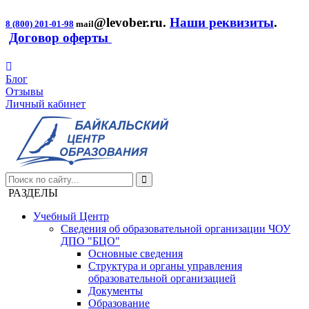
@levober.ru
.
Наши реквизиты
.
8 (800) 201-01-98
mail
Договор оферты
Блог
Отзывы
Личный кабинет
РАЗДЕЛЫ
Учебный Центр
Сведения об образовательной организации ЧОУ
ДПО "БЦО"
Основные сведения
Структура и органы управления
образовательной организацией
Документы
Образование