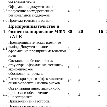
органамивласти
Оформление документов на
3.5
получение государственной/
4
2
2
региональной поддержки
3.6
Промежуточная аттестация
2
Предпринимательство и
4
бизнес-планирование МФХ
38
20
16
в АПК
Предпринимательская идея и ее
выбор. Документальное
4.1
8
4
4
оформление предпринимательской
идеи
Составление бизнес-плана:
структура, оформление, технико-
4.2
10
6
4
экономическое
обоснованиепроекта.
Расчет критериев эффективности
4.3
10
6
4
бизнес-проекта. Оценка рисков
Организация инвестиционного
процесса и обеспечение
4.4
8
4
4
инвестпроекта.
Привлечениеинвесторов.
4.5
Промежуточная аттестация
2