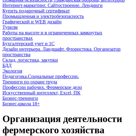
Интернет-маркетинг. Сайтостроение. Лендинги
Купить подарочный сертификат
Промышленная и электробезопасность
Графический и WEB дизайн
Туризм
Работы на высоте и в ограниченных замкнутых
пространствах
Бухгалтерский учет и 1С
Дизайн интерьера. Ландшафт. Флористика. Организатор
пространства
Склад, логистика, закупки
БДД
Экология
Педагогика.Социальные профессии.
Тренинги по охране труда
Профессии рабочих. Фермерское дело
Искусственный интеллект, Excel, ПК
Бизнес-тренинги
Бизнес-школа 18+
Организация деятельности
фермерского хозяйства