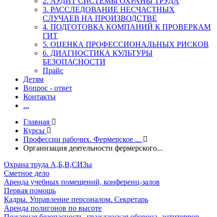
2. АУДИТ СИСТЕМЫ ОХРАНЫ ТРУДА
3. РАССЛЕДОВАНИЕ НЕСЧАСТНЫХ
СЛУЧАЕВ НА ПРОИЗВОДСТВЕ
4. ПОДГОТОВКА КОМПАНИЙ К ПРОВЕРКАМ
ГИТ
5. ОЦЕНКА ПРОФЕССИОНАЛЬНЫХ РИСКОВ
6. ДИАГНОСТИКА КУЛЬТУРЫ
БЕЗОПАСНОСТИ
Прайс
Детям
Вопрос - ответ
Контакты
...
Главная
Курсы
Профессии рабочих. Фермерское ...
Организация деятельности фермерского...
Охрана труда А,Б,В,СИЗы
Сметное дело
Аренда учебных помещений, конференц-залов
Первая помощь
Кадры. Управление персоналом. Секретарь
Аренда полигонов по высоте
Пожарная безопасность, гражданская оборона, антитеррор