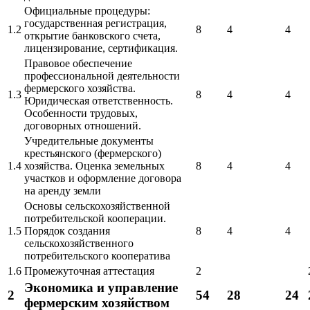
Официальные процедуры:
государственная регистрация,
1.2
8
4
4
открытие банковского счета,
лицензирование, сертификация.
Правовое обеспечение
профессиональной деятельности
фермерского хозяйства.
1.3
8
4
4
Юридическая ответственность.
Особенности трудовых,
договорных отношений.
Учредительные документы
крестьянского (фермерского)
1.4
хозяйства. Оценка земельных
8
4
4
участков и оформление договора
на аренду земли
Основы сельскохозяйственной
потребительской кооперации.
1.5
Порядок создания
8
4
4
сельскохозяйственного
потребительского кооператива
1.6
Промежуточная аттестация
2
Экономика и управление
2
54
28
24
фермерским хозяйством