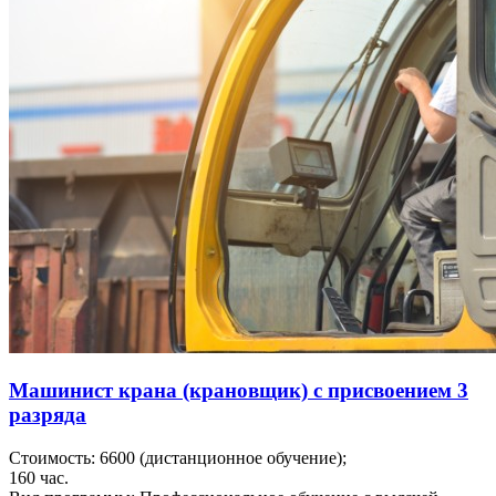
Машинист крана (крановщик) с присвоением 3
разряда
Стоимость:
6600
(дистанционное обучение);
160
час.