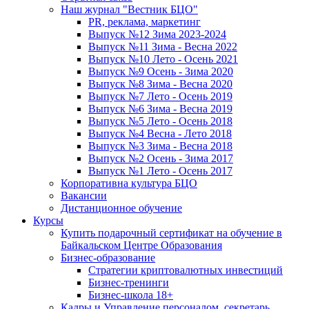
Наш журнал "Вестник БЦО"
PR, реклама, маркетинг
Выпуск №12 Зима 2023-2024
Выпуск №11 Зима - Весна 2022
Выпуск №10 Лето - Осень 2021
Выпуск №9 Осень - Зима 2020
Выпуск №8 Зима - Весна 2020
Выпуск №7 Лето - Осень 2019
Выпуск №6 Зима - Весна 2019
Выпуск №5 Лето - Осень 2018
Выпуск №4 Весна - Лето 2018
Выпуск №3 Зима - Весна 2018
Выпуск №2 Осень - Зима 2017
Выпуск №1 Лето - Осень 2017
Корпоративна культура БЦО
Вакансии
Дистанционное обучение
Курсы
Купить подарочный сертификат на обучение в
Байкальском Центре Образования
Бизнес-образование
Стратегии криптовалютных инвестиций
Бизнес-тренинги
Бизнес-школа 18+
Кадры и Управление персоналом, секретарь