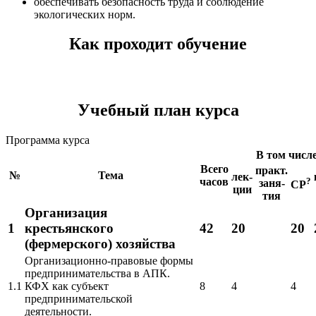
обеспечивать безопасность труда и соблюдение
экологических норм.
Как проходит обучение
Учебный план курса
Программа курса
В том числ
Всего
практ.
№
Тема
лек-
часов
?
заня-
СР
ции
тия
Организация
1
крестьянского
42
20
20
(фермерского) хозяйства
Организационно-правовые формы
предпринимательства в АПК.
1.1
КФХ как субъект
8
4
4
предпринимательской
деятельности.