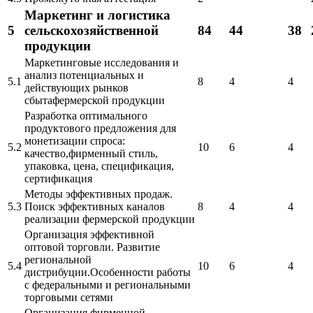
Маркетинг и логистика
5
сельскохозяйственной
84
44
38
продукции
Маркетинговые исследования и
анализ потенциальных и
5.1
8
4
4
действующих рынков
сбытафермерской продукции
Разработка оптимального
продуктового предложения для
монетизации спроса:
5.2
10
6
4
качество,фирменный стиль,
упаковка, цена, спецификация,
сертификация
Методы эффективных продаж.
5.3
Поиск эффективных каналов
8
4
4
реализации фермерской продукции
Организация эффективной
оптовой торговли. Развитие
региональной
5.4
10
6
4
дистрибуции.Особенности работы
с федеральными и региональными
торговыми сетями
Организация фирменной