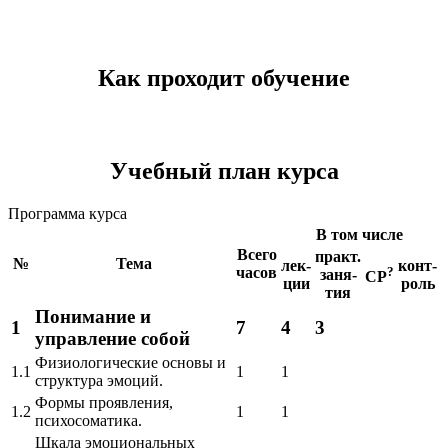
Как проходит обучение​
Учебный план курса
Программа курса
В том числе
Всего
практ.
№
Тема
лек-
конт-
часов
?
заня-
СР
ции
роль
тия
Понимание и
1
7
4
3
управление собой
Физиологические основы и
1.1
1
1
структура эмоций.
Формы проявления,
1.2
1
1
психосоматика.
Шкала эмоциональных