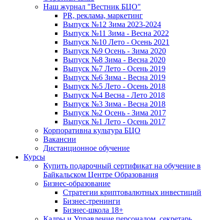
Наш журнал "Вестник БЦО"
PR, реклама, маркетинг
Выпуск №12 Зима 2023-2024
Выпуск №11 Зима - Весна 2022
Выпуск №10 Лето - Осень 2021
Выпуск №9 Осень - Зима 2020
Выпуск №8 Зима - Весна 2020
Выпуск №7 Лето - Осень 2019
Выпуск №6 Зима - Весна 2019
Выпуск №5 Лето - Осень 2018
Выпуск №4 Весна - Лето 2018
Выпуск №3 Зима - Весна 2018
Выпуск №2 Осень - Зима 2017
Выпуск №1 Лето - Осень 2017
Корпоративна культура БЦО
Вакансии
Дистанционное обучение
Курсы
Купить подарочный сертификат на обучение в
Байкальском Центре Образования
Бизнес-образование
Стратегии криптовалютных инвестиций
Бизнес-тренинги
Бизнес-школа 18+
Кадры и Управление персоналом, секретарь