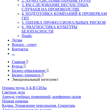
2. АУДИТ СИСТЕМЫ ОХРАНЫ ТРУДА
3. РАССЛЕДОВАНИЕ НЕСЧАСТНЫХ
СЛУЧАЕВ НА ПРОИЗВОДСТВЕ
4. ПОДГОТОВКА КОМПАНИЙ К ПРОВЕРКАМ
ГИТ
5. ОЦЕНКА ПРОФЕССИОНАЛЬНЫХ РИСКОВ
6. ДИАГНОСТИКА КУЛЬТУРЫ
БЕЗОПАСНОСТИ
Прайс
Детям
Вопрос - ответ
Контакты
...
Главная
Курсы
Бизнес-образование
Бизнес-тренинги
Эмоциональный интеллект
Охрана труда А,Б,В,СИЗы
Сметное дело
Аренда учебных помещений, конференц-залов
Первая помощь
Кадры. Управление персоналом. Секретарь
Аренда полигонов по высоте