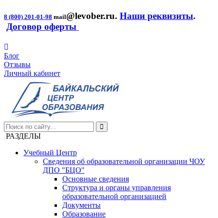
@levober.ru
.
Наши реквизиты
.
8 (800) 201-01-98
mail
Договор оферты
Блог
Отзывы
Личный кабинет
РАЗДЕЛЫ
Учебный Центр
Сведения об образовательной организации ЧОУ
ДПО "БЦО"
Основные сведения
Структура и органы управления
образовательной организацией
Документы
Образование