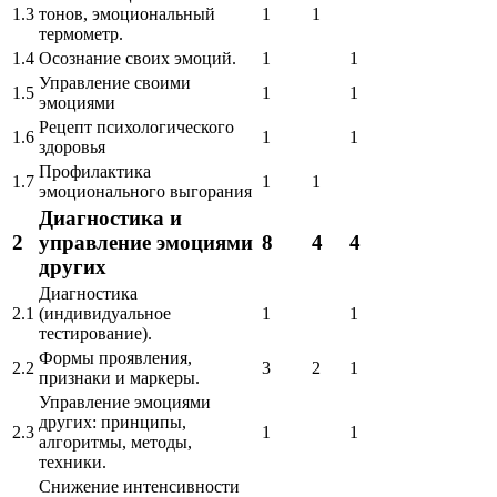
1.3
тонов, эмоциональный
1
1
термометр.
1.4
Осознание своих эмоций.
1
1
Управление своими
1.5
1
1
эмоциями
Рецепт психологического
1.6
1
1
здоровья
Профилактика
1.7
1
1
эмоционального выгорания
Диагностика и
2
управление эмоциями
8
4
4
других
Диагностика
2.1
(индивидуальное
1
1
тестирование).
Формы проявления,
2.2
3
2
1
признаки и маркеры.
Управление эмоциями
других: принципы,
2.3
1
1
алгоритмы, методы,
техники.
Снижение интенсивности