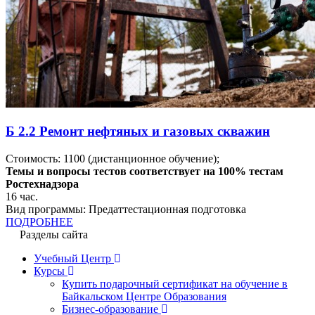
Б 2.2 Ремонт нефтяных и газовых скважин
Стоимость:
1100
(дистанционное обучение);
Темы и вопросы тестов соответствует на 100% тестам
Ростехнадзора
16
час.
Вид программы:
Предаттестационная подготовка
ПОДРОБНЕЕ
Разделы сайта
Учебный Центр
Курсы
Купить подарочный сертификат на обучение в
Байкальском Центре Образования
Бизнес-образование