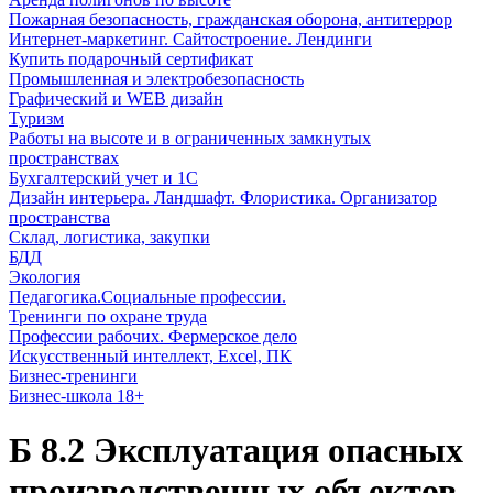
Пожарная безопасность, гражданская оборона, антитеррор
Интернет-маркетинг. Сайтостроение. Лендинги
Купить подарочный сертификат
Промышленная и электробезопасность
Графический и WEB дизайн
Туризм
Работы на высоте и в ограниченных замкнутых
пространствах
Бухгалтерский учет и 1С
Дизайн интерьера. Ландшафт. Флористика. Организатор
пространства
Склад, логистика, закупки
БДД
Экология
Педагогика.Социальные профессии.
Тренинги по охране труда
Профессии рабочих. Фермерское дело
Искусственный интеллект, Excel, ПК
Бизнес-тренинги
Бизнес-школа 18+
Б 8.2 Эксплуатация опасных
производственных объектов,