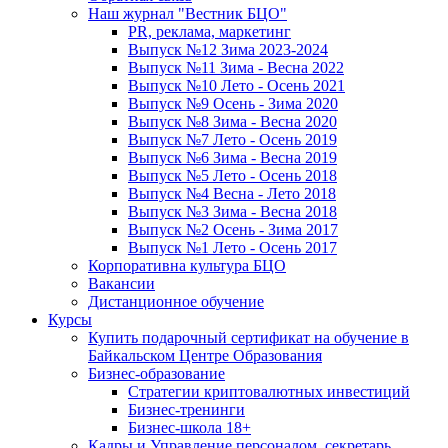
Наш журнал "Вестник БЦО"
PR, реклама, маркетинг
Выпуск №12 Зима 2023-2024
Выпуск №11 Зима - Весна 2022
Выпуск №10 Лето - Осень 2021
Выпуск №9 Осень - Зима 2020
Выпуск №8 Зима - Весна 2020
Выпуск №7 Лето - Осень 2019
Выпуск №6 Зима - Весна 2019
Выпуск №5 Лето - Осень 2018
Выпуск №4 Весна - Лето 2018
Выпуск №3 Зима - Весна 2018
Выпуск №2 Осень - Зима 2017
Выпуск №1 Лето - Осень 2017
Корпоративна культура БЦО
Вакансии
Дистанционное обучение
Курсы
Купить подарочный сертификат на обучение в
Байкальском Центре Образования
Бизнес-образование
Стратегии криптовалютных инвестиций
Бизнес-тренинги
Бизнес-школа 18+
Кадры и Управление персоналом, секретарь