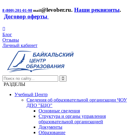
@levober.ru
.
Наши реквизиты
.
8 (800) 201-01-98
mail
Договор оферты
Блог
Отзывы
Личный кабинет
РАЗДЕЛЫ
Учебный Центр
Сведения об образовательной организации ЧОУ
ДПО "БЦО"
Основные сведения
Структура и органы управления
образовательной организацией
Документы
Образование