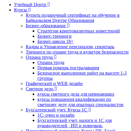
Учебный Центр
Курсы
Купить подарочный сертификат на обучение в
Байкальском Центре Образования
Бизнес-образование
Стратегии криптовалютных инвестиций
Бизнес-тренинги
Бизнес-школа 18+
Кадры и Управление персоналом, секретарь
Тренинги по охране труда и культуре безопасности
Охрана труда
Охрана труда
Первая помощь пострадавшим
Безопасное выполнение работ на высоте 1-3
группы
Графический и WEB дизайн
Сметное дело
курсы сметного дела для начинающих
курсы повышения квалификации по
сметному делу для опытных специалистов
Бухгалтерский учет. Курсы 1С
1С: очно и онлайн
Бухгалтерский учет, налоги и 1С для
руководителей , ИП и новичков.
Искусственный интеллект, Курсы ПК, Excel