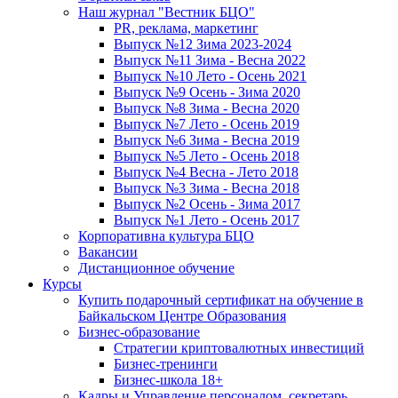
Наш журнал "Вестник БЦО"
PR, реклама, маркетинг
Выпуск №12 Зима 2023-2024
Выпуск №11 Зима - Весна 2022
Выпуск №10 Лето - Осень 2021
Выпуск №9 Осень - Зима 2020
Выпуск №8 Зима - Весна 2020
Выпуск №7 Лето - Осень 2019
Выпуск №6 Зима - Весна 2019
Выпуск №5 Лето - Осень 2018
Выпуск №4 Весна - Лето 2018
Выпуск №3 Зима - Весна 2018
Выпуск №2 Осень - Зима 2017
Выпуск №1 Лето - Осень 2017
Корпоративна культура БЦО
Вакансии
Дистанционное обучение
Курсы
Купить подарочный сертификат на обучение в
Байкальском Центре Образования
Бизнес-образование
Стратегии криптовалютных инвестиций
Бизнес-тренинги
Бизнес-школа 18+
Кадры и Управление персоналом, секретарь