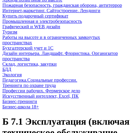
Пожарная безопасность, гражданская оборона, антитеррор
Интернет-маркетинг. Сайтостроение. Лендинги
Купить подарочный сертификат
Промышленная и электробезопасность
Графический и WEB дизайн
Туризм
Работы на высоте и в ограниченных замкнутых
пространствах
Бухгалтерский учет и 1С
Дизайн интерьера. Ландшафт. Флористика. Организатор
пространства
Склад, логистика, закупки
БДД
Экология
Педагогика.Социальные профессии.
Тренинги по охране труда
Профессии рабочих. Фермерское дело
Искусственный интеллект, Excel, ПК
Бизнес-тренинги
Бизнес-школа 18+
Б 7.1 Эксплуатация (включая
техническое обслуживание,