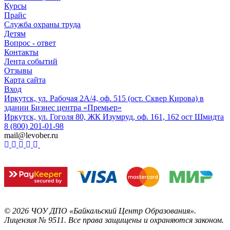
Курсы
Прайс
Служба охраны труда
Детям
Вопрос - ответ
Контакты
Лента событий
Отзывы
Карта сайта
Вход
Иркутск, ул. Рабочая 2А/4, оф. 515 (ост. Сквер Кирова) в
здании Бизнес центра «Премьер»
Иркутск, ул. Гоголя 80, ЖК Изумруд, оф. 161, 162 ост Шмидта
8 (800) 201-01-98
mail@levober.ru
©
2026
ЧОУ ДПО «Байкальский Центр Образования».
Лицензия № 9511.
Все права защищены и охраняются законом.