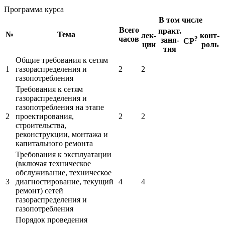
Программа курса
В том числе
Всего
практ.
№
Тема
лек-
конт-
часов
?
заня-
СР
ции
роль
тия
Общие требования к сетям
1
газораспределения и
2
2
газопотребления
Требования к сетям
газораспределения и
газопотребления на этапе
2
проектирования,
2
2
строительства,
реконструкции, монтажа и
капитального ремонта
Требования к эксплуатации
(включая техническое
обслуживание, техническое
3
диагностирование, текущий
4
4
ремонт) сетей
газораспределения и
газопотребления
Порядок проведения