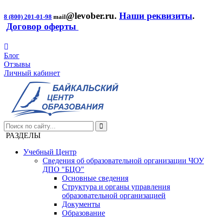
@levober.ru
.
Наши реквизиты
.
8 (800) 201-01-98
mail
Договор оферты
Блог
Отзывы
Личный кабинет
РАЗДЕЛЫ
Учебный Центр
Сведения об образовательной организации ЧОУ
ДПО "БЦО"
Основные сведения
Структура и органы управления
образовательной организацией
Документы
Образование