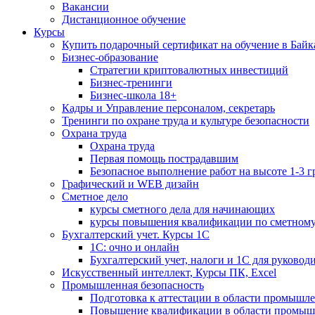
Вакансии
Дистанционное обучение
Курсы
Купить подарочный сертификат на обучение в Байк
Бизнес-образование
Стратегии криптовалютных инвестиций
Бизнес-тренинги
Бизнес-школа 18+
Кадры и Управление персоналом, секретарь
Тренинги по охране труда и культуре безопасности
Охрана труда
Охрана труда
Первая помощь пострадавшим
Безопасное выполнение работ на высоте 1-3 
Графический и WEB дизайн
Сметное дело
курсы сметного дела для начинающих
курсы повышения квалификации по сметному
Бухгалтерский учет. Курсы 1С
1С: очно и онлайн
Бухгалтерский учет, налоги и 1С для руковод
Искусственный интеллект, Курсы ПК, Excel
Промышленная безопасность
Подготовка к аттестации в области промышл
Повышение квалификации в области промыш