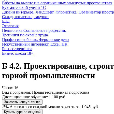
Работы на высоте и в ограниченных замкнутых пространствах
Бухгалтерский учет и 1С
Дизайн интерьера. Ландшафт. Флористика. Организатор простр
Склад, логистика, закупки
БДД
Экология
Педагогика.Социальные профессии.
Тренинги по охране труда
Профессии рабочих. Фермерское дело
Искусственный интеллект, Excel, ПК
Бизнес-тренинги
Бизнес-школа 18+
Б 4.2. Проектирование, строи
горной промышленности
Часов:
16
Вид программы:
Предаттестационная подготовка
Дистанционное обучение:
1 100 руб.
Заказать консультацию
-5%
А сегодня со скидкой можно заказать за:
1 045 руб.
Купить курс со скидкой