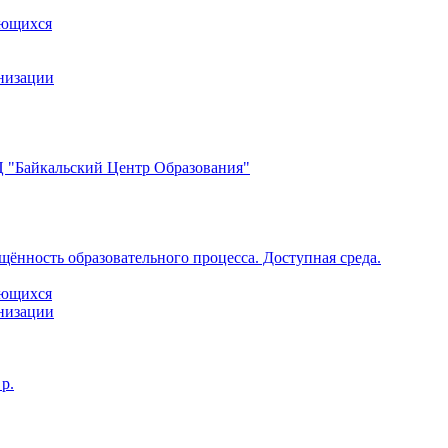
ающихся
анизации
 "Байкальский Центр Образования"
щённость образовательного процесса. Доступная среда.
ающихся
анизации
р.