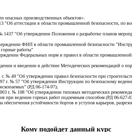
и опасных производственных объектов».
 13 "Об аттестации в области промышленной безопасности, по в
. № 1437 "Об утверждении Положения о разработке планов мероп
 утверждении ФНП в области промышленной безопасности "Инстр
 горные работы"
утверждении Федеральных норм и правил в области промышленной
рждении и введении в действие Методических рекомендаций о по
1 г. № 49 "Об утверждении правил безопасности при строительс
1997 г. № 57 "Об утверждении Инструкции по безопасному веде
скопаемых" (РД 06-174-97);
2003 г. № 108 "Об утверждении типовых методических рекоменда
ов при ведении горных работ подземным способом (РД 06-627-03
а обеспечения устойчивости бортов и уступов карьеров, разрезо
​Кому подойдет данный курс