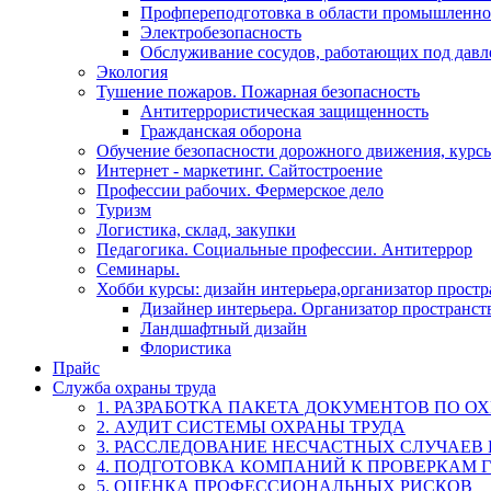
Профпереподготовка в области промышленно
Электробезопасность
Обслуживание сосудов, работающих под дав
Экология
Тушение пожаров. Пожарная безопасность
Антитеррористическая защищенность
Гражданская оборона
Обучение безопасности дорожного движения, курс
Интернет - маркетинг. Сайтостроение
Профессии рабочих. Фермерское дело
Туризм
Логистика, склад, закупки
Педагогика. Социальные профессии. Антитеррор
Семинары.
Хобби курсы: дизайн интерьера,организатор прост
Дизайнер интерьера. Организатор пространст
Ландшафтный дизайн
Флористика
Прайс
Служба охраны труда
1. РАЗРАБОТКА ПАКЕТА ДОКУМЕНТОВ ПО О
2. АУДИТ СИСТЕМЫ ОХРАНЫ ТРУДА
3. РАССЛЕДОВАНИЕ НЕСЧАСТНЫХ СЛУЧАЕВ
4. ПОДГОТОВКА КОМПАНИЙ К ПРОВЕРКАМ 
5. ОЦЕНКА ПРОФЕССИОНАЛЬНЫХ РИСКОВ