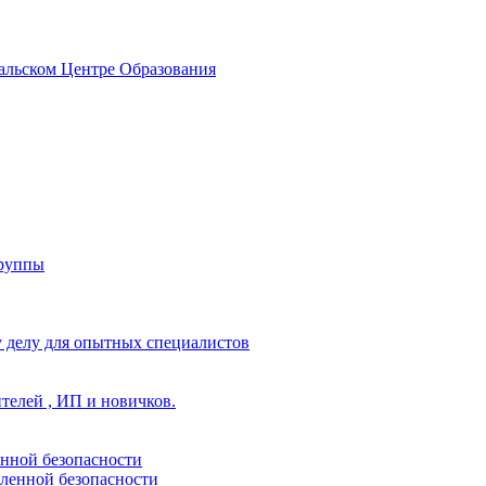
альском Центре Образования
группы
 делу для опытных специалистов
ителей , ИП и новичков.
енной безопасности
ленной безопасности