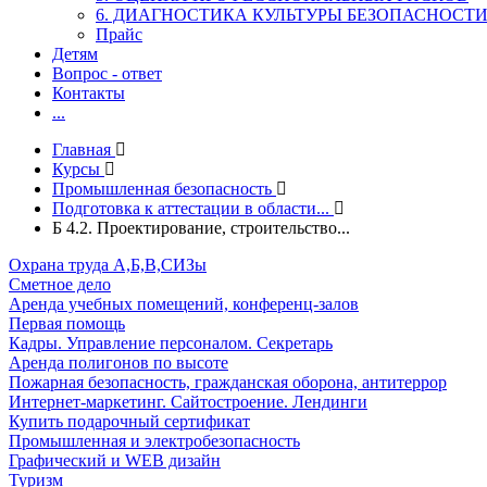
6. ДИАГНОСТИКА КУЛЬТУРЫ БЕЗОПАСНОСТ
Прайс
Детям
Вопрос - ответ
Контакты
...
Главная
Курсы
Промышленная безопасность
Подготовка к аттестации в области...
Б 4.2. Проектирование, строительство...
Охрана труда А,Б,В,СИЗы
Сметное дело
Аренда учебных помещений, конференц-залов
Первая помощь
Кадры. Управление персоналом. Секретарь
Аренда полигонов по высоте
Пожарная безопасность, гражданская оборона, антитеррор
Интернет-маркетинг. Сайтостроение. Лендинги
Купить подарочный сертификат
Промышленная и электробезопасность
Графический и WEB дизайн
Туризм