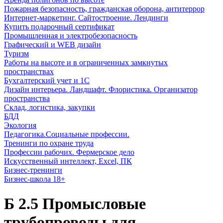
Пожарная безопасность, гражданская оборона, антитеррор
Интернет-маркетинг. Сайтостроение. Лендинги
Купить подарочный сертификат
Промышленная и электробезопасность
Графический и WEB дизайн
Туризм
Работы на высоте и в ограниченных замкнутых
пространствах
Бухгалтерский учет и 1С
Дизайн интерьера. Ландшафт. Флористика. Организатор
пространства
Склад, логистика, закупки
БДД
Экология
Педагогика.Социальные профессии.
Тренинги по охране труда
Профессии рабочих. Фермерское дело
Искусственный интеллект, Excel, ПК
Бизнес-тренинги
Бизнес-школа 18+
Б 2.5 Промысловые
трубопроводы для