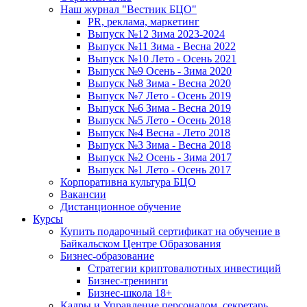
Наш журнал "Вестник БЦО"
PR, реклама, маркетинг
Выпуск №12 Зима 2023-2024
Выпуск №11 Зима - Весна 2022
Выпуск №10 Лето - Осень 2021
Выпуск №9 Осень - Зима 2020
Выпуск №8 Зима - Весна 2020
Выпуск №7 Лето - Осень 2019
Выпуск №6 Зима - Весна 2019
Выпуск №5 Лето - Осень 2018
Выпуск №4 Весна - Лето 2018
Выпуск №3 Зима - Весна 2018
Выпуск №2 Осень - Зима 2017
Выпуск №1 Лето - Осень 2017
Корпоративна культура БЦО
Вакансии
Дистанционное обучение
Курсы
Купить подарочный сертификат на обучение в
Байкальском Центре Образования
Бизнес-образование
Стратегии криптовалютных инвестиций
Бизнес-тренинги
Бизнес-школа 18+
Кадры и Управление персоналом, секретарь