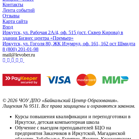
Контакты
Лента событий
Отзывы
Карта сайта
Вход
Иркутск, ул. Рабочая 2А/4, оф. 515 (ост. Сквер Кирова) в
здании Бизнес центра «Премьер»
Иркутск, ул. Гоголя 80, ЖК Изумруд, оф. 161, 162 ост Шмидта
8 (800) 201-01-98
mail@levober.ru
©
2026
ЧОУ ДПО «Байкальский Центр Образования».
Лицензия № 9511.
Все права защищены и охраняются законом.
Курсы повышения квалификации и переподготовки в
Иркутске, детская компьютерная школа
Обучение с выездом преподавателей БЦО на
предприятия Заказчиков в Иркутской, Магаданской
областях, Забайкалье, Бурятии, Якутии, Красноярском,