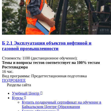
Б 2.1 Эксплуатация объектов нефтяной и
газовой промышленности
Стоимость:
1100
(дистанционное обучение);
Темы и вопросы тестов соответствует на 100% тестам
Ростехнадзора
16
час.
Вид программы:
Предаттестационная подготовка
ПОДРОБНЕЕ
Разделы сайта
Учебный Центр
Курсы
Купить подарочный сертификат на обучение в
Байкальском Центре Образования