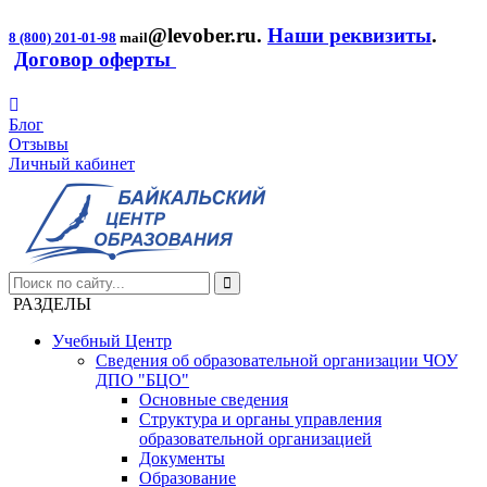
@levober.ru
.
Наши реквизиты
.
8 (800) 201-01-98
mail
Договор оферты
Блог
Отзывы
Личный кабинет
РАЗДЕЛЫ
Учебный Центр
Сведения об образовательной организации ЧОУ
ДПО "БЦО"
Основные сведения
Структура и органы управления
образовательной организацией
Документы
Образование