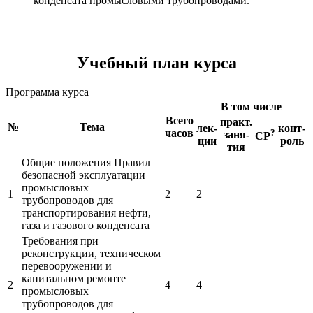
конденсата промысловыми трубопроводами.
Учебный план курса
Программа курса
В том числе
Всего
практ.
№
Тема
лек-
конт-
часов
?
заня-
СР
ции
роль
тия
Общие положения Правил
безопасной эксплуатации
промысловых
1
2
2
трубопроводов для
транспортирования нефти,
газа и газового конденсата
Требования при
реконструкции, техническом
перевооружении и
капитальном ремонте
2
4
4
промысловых
трубопроводов для