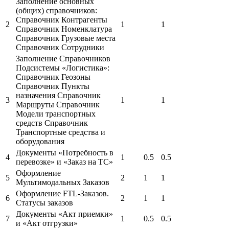
Заполнение основных
(общих) справочников:
Справочник Контрагенты
2
1
1
Справочник Номенклатура
Справочник Грузовые места
Справочник Сотрудники
Заполнение Справочников
Подсистемы «Логистика»:
Справочник Геозоны
Справочник Пункты
назначения Справочник
3
1
1
Маршруты Справочник
Модели транспортных
средств Справочник
Транспортные средства и
оборудования
Документы «Потребность в
4
1
0.5
0.5
перевозке» и «Заказ на ТС»
Оформление
5
2
1
1
Мультимодальных Заказов
Оформление FTL-Заказов.
6
2
1
1
Статусы заказов
Документы «Акт приемки»
7
1
0.5
0.5
и «Акт отгрузки»