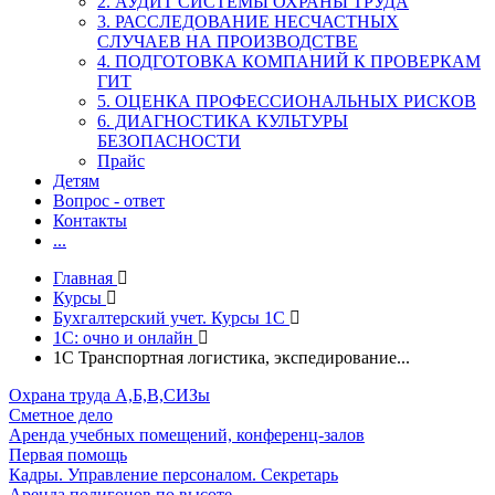
2. АУДИТ СИСТЕМЫ ОХРАНЫ ТРУДА
3. РАССЛЕДОВАНИЕ НЕСЧАСТНЫХ
СЛУЧАЕВ НА ПРОИЗВОДСТВЕ
4. ПОДГОТОВКА КОМПАНИЙ К ПРОВЕРКАМ
ГИТ
5. ОЦЕНКА ПРОФЕССИОНАЛЬНЫХ РИСКОВ
6. ДИАГНОСТИКА КУЛЬТУРЫ
БЕЗОПАСНОСТИ
Прайс
Детям
Вопрос - ответ
Контакты
...
Главная
Курсы
Бухгалтерский учет. Курсы 1С
1С: очно и онлайн
1С Транспортная логистика, экспедирование...
Охрана труда А,Б,В,СИЗы
Сметное дело
Аренда учебных помещений, конференц-залов
Первая помощь
Кадры. Управление персоналом. Секретарь
Аренда полигонов по высоте