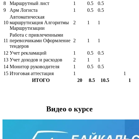
8
Маршрутный лист
1
0.5
0.5
9
Арм Логиста
1
0.5
0.5
Автоматическая
10
маршрутизация Алгоритмы
2
1
1
Маршрутизации
Работа с привлеченными
11
перевозчиками Оформление
2
1
1
тендеров
12
Учет рекламаций
1
0.5
0.5
13
Учет доходов и расходов
2
1
1
14
Монитор руководителя
1
0.5
0.5
15
Итоговая аттестация
1
1
ИТОГО
20
8.5
10.5
1
Видео о курсе