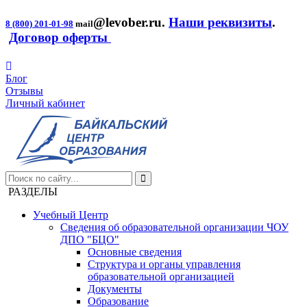
@levober.ru
.
Наши реквизиты
.
8 (800) 201-01-98
mail
Договор оферты
Блог
Отзывы
Личный кабинет
РАЗДЕЛЫ
Учебный Центр
Сведения об образовательной организации ЧОУ
ДПО "БЦО"
Основные сведения
Структура и органы управления
образовательной организацией
Документы
Образование