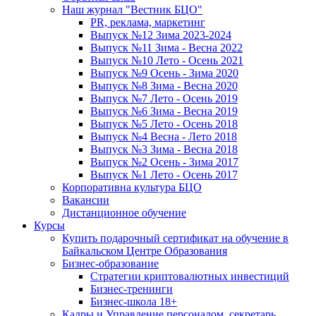
Наш журнал "Вестник БЦО"
PR, реклама, маркетинг
Выпуск №12 Зима 2023-2024
Выпуск №11 Зима - Весна 2022
Выпуск №10 Лето - Осень 2021
Выпуск №9 Осень - Зима 2020
Выпуск №8 Зима - Весна 2020
Выпуск №7 Лето - Осень 2019
Выпуск №6 Зима - Весна 2019
Выпуск №5 Лето - Осень 2018
Выпуск №4 Весна - Лето 2018
Выпуск №3 Зима - Весна 2018
Выпуск №2 Осень - Зима 2017
Выпуск №1 Лето - Осень 2017
Корпоративна культура БЦО
Вакансии
Дистанционное обучение
Курсы
Купить подарочный сертификат на обучение в
Байкальском Центре Образования
Бизнес-образование
Стратегии криптовалютных инвестиций
Бизнес-тренинги
Бизнес-школа 18+
Кадры и Управление персоналом, секретарь