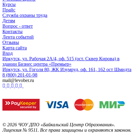
Курсы
Прайс
Служба охраны труда
Детям
Вопрос - ответ
Контакты
Лента событий
Отзывы
Карта сайта
Вход
Иркутск, ул. Рабочая 2А/4, оф. 515 (ост. Сквер Кирова) в
здании Бизнес центра «Премьер»
Иркутск, ул. Гоголя 80, ЖК Изумруд, оф. 161, 162 ост Шмидта
8 (800) 201-01-98
mail@levober.ru
©
2026
ЧОУ ДПО «Байкальский Центр Образования».
Лицензия № 9511.
Все права защищены и охраняются законом.