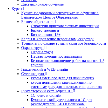
Дистанционное обучение
Курсы
Купить подарочный сертификат на обучение в
Байкальском Центре Образования
Бизнес-образование
Стратегии криптовалютных инвестиций
Бизнес-тренинги
Бизнес-школа 18+
Кадры и Управление персоналом, секретарь
Тренинги по охране труда и культуре безопасности
Охрана труда
Охрана труда
Первая помощь пострадавшим
Безопасное выполнение работ на высоте 1-3
группы
Графический и WEB дизайн
Сметное дело
курсы сметного дела для начинающих
курсы повышения квалификации по
сметному делу для опытных специалистов
Бухгалтерский учет. Курсы 1С
1С: очно и онлайн
Бухгалтерский учет, налоги и 1С для
руководителей , ИП и новичков.