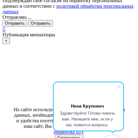
Подтверждаю свое согласие на обработку персональных
данных в соответствии с
политикой обработки персональных
данных
Отправляю....
Отправить
Отправить
Публикация миниатюры
×
Нина Крупович
На сайте используются cookies для сбора и хранения
Здравствуйте! Готова помочь
данных, необходимых для корректной работы сайта
вам. Напишите мне, если у
и удобства посетителей. Продолжая использовать
вас появятся вопросы.
наш сайт, Вы соглашаетесь с
политикой по
обработке ПД
.
Соглашаюсь