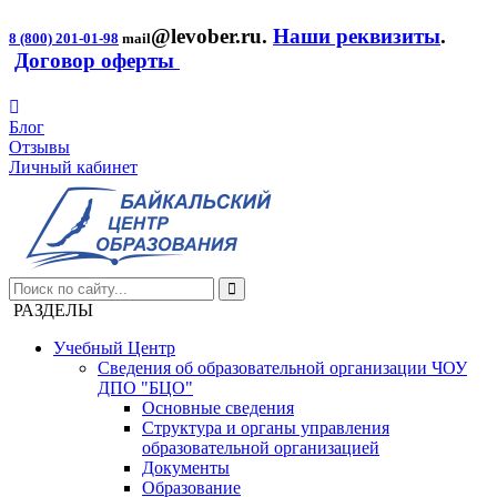
@levober.ru
.
Наши реквизиты
.
8 (800) 201-01-98
mail
Договор оферты
Блог
Отзывы
Личный кабинет
РАЗДЕЛЫ
Учебный Центр
Сведения об образовательной организации ЧОУ
ДПО "БЦО"
Основные сведения
Структура и органы управления
образовательной организацией
Документы
Образование