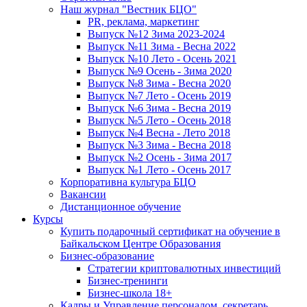
Наш журнал "Вестник БЦО"
PR, реклама, маркетинг
Выпуск №12 Зима 2023-2024
Выпуск №11 Зима - Весна 2022
Выпуск №10 Лето - Осень 2021
Выпуск №9 Осень - Зима 2020
Выпуск №8 Зима - Весна 2020
Выпуск №7 Лето - Осень 2019
Выпуск №6 Зима - Весна 2019
Выпуск №5 Лето - Осень 2018
Выпуск №4 Весна - Лето 2018
Выпуск №3 Зима - Весна 2018
Выпуск №2 Осень - Зима 2017
Выпуск №1 Лето - Осень 2017
Корпоративна культура БЦО
Вакансии
Дистанционное обучение
Курсы
Купить подарочный сертификат на обучение в
Байкальском Центре Образования
Бизнес-образование
Стратегии криптовалютных инвестиций
Бизнес-тренинги
Бизнес-школа 18+
Кадры и Управление персоналом, секретарь