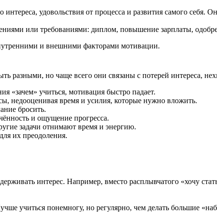
интереса, удовольствия от процесса и развития самого себя. Он
ниями или требованиями: диплом, повышение зарплаты, одобрени
внутренними и внешними факторами мотивации.
ь разными, но чаще всего они связаны с потерей интереса, нех
ния «зачем» учиться, мотивация быстро падает.
сы, недооценивая время и усилия, которые нужно вложить.
ание бросить.
чённость и ощущение прогресса.
ругие задачи отнимают время и энергию.
для их преодоления.
ддерживать интерес. Например, вместо расплывчатого «хочу стат
учше учиться понемногу, но регулярно, чем делать большие «наб