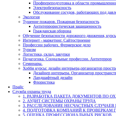
Профпереподготовка в области промышленно
Электробезопасность
Обслуживание сосудов, работающих под дав
Экология
Тушение пожаров. Пожарная безопасность
Антитеррористическая защищенность
Гражданская оборона
Обучение безопасности дорожного движения, курс
Интернет - маркетинг. Сайтостроение
Профессии рабочих. Фермерское дело
Туризм
Логистика, склад, закупки
Педагогика. Социальные профессии. Антитеррор
Семинары.
Хобби курсы: дизайн интерьера,организатор прост
Дизайнер интерьера. Организатор пространст
Ландшафтный дизайн
Флористика
Прайс
Служба охраны труда
1. РАЗРАБОТКА ПАКЕТА ДОКУМЕНТОВ ПО О
2. АУДИТ СИСТЕМЫ ОХРАНЫ ТРУДА
3. РАССЛЕДОВАНИЕ НЕСЧАСТНЫХ СЛУЧАЕВ
4. ПОДГОТОВКА КОМПАНИЙ К ПРОВЕРКАМ 
5. ОЦЕНКА ПРОФЕССИОНАЛЬНЫХ РИСКОВ