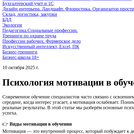
Бухгалтерский учет и 1С
Дизайн интерьера. Ландшафт. Флористика. Организатор простр
Склад, логистика, закупки
БДД
Экология
Педагогика.Социальные профессии.
Тренинги по охране труда
Профессии рабочих. Фермерское дело
Искусственный интеллект, Excel, ПК
Бизнес-тренинги
Бизнес-школа 18+
10 октября 2025 г.
Психология мотивации в обуче
Современное обучение специалистов часто связано с освоение
середине, когда интерес угасает, а мотивация ослабевает. Пон
реальные результаты. В этой статье мы разберём основные пси
успеха.
👉
Виды мотивации в обучении
Мотивация — это внутренний процесс, который побуждает к де