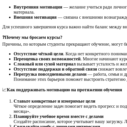
Внутренняя мотивация
— желание учиться ради личного 
материала.
Внешняя мотивация
— связана с внешними вознагражде
Для успешного завершения курса важно найти баланс между 
❓
Почему мы бросаем курсы?
Причины, по которым студенты прекращают обучение, могут быт
Отсутствие чёткой цели
. Когда нет конкретного понима
Переоценка своих возможностей
. Многие начинают кур
Сложный или сухой материал
вызывает усталость и жел
Отсутствие поддержки и обратной связи
снижает вовле
Перегрузка повседневными делами
— работа, семья и д
Понимание этих барьеров поможет выстроить стратегию 
📈
Как поддерживать мотивацию на протяжении обучения
Ставьте конкретные и измеримые цели
Чёткое определение задач помогает видеть прогресс и по
месяца».
Планируйте учебное время вместе с делами
Создайте расписание, которое учитывает вашу загрузку. Л
Связывайте учебу с личными интересами