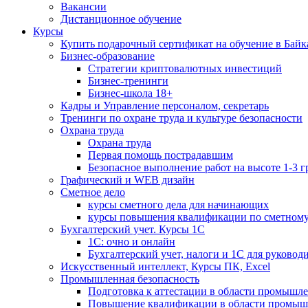
Вакансии
Дистанционное обучение
Курсы
Купить подарочный сертификат на обучение в Байк
Бизнес-образование
Стратегии криптовалютных инвестиций
Бизнес-тренинги
Бизнес-школа 18+
Кадры и Управление персоналом, секретарь
Тренинги по охране труда и культуре безопасности
Охрана труда
Охрана труда
Первая помощь пострадавшим
Безопасное выполнение работ на высоте 1-3 
Графический и WEB дизайн
Сметное дело
курсы сметного дела для начинающих
курсы повышения квалификации по сметному
Бухгалтерский учет. Курсы 1С
1С: очно и онлайн
Бухгалтерский учет, налоги и 1С для руковод
Искусственный интеллект, Курсы ПК, Excel
Промышленная безопасность
Подготовка к аттестации в области промышл
Повышение квалификации в области промыш