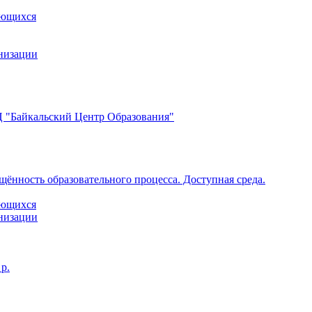
ающихся
анизации
 "Байкальский Центр Образования"
щённость образовательного процесса. Доступная среда.
ающихся
анизации
р.