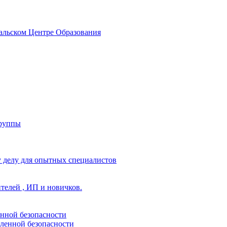
альском Центре Образования
группы
 делу для опытных специалистов
ителей , ИП и новичков.
енной безопасности
ленной безопасности