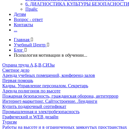
6. ДИАГНОСТИКА КУЛЬТУРЫ БЕЗОПАСНОСТ
Прайс
Детям
Вопрос - ответ
Контакты
...
Главная
Учебный Центр
Блог
Психология мотивации в обучении...
Охрана труда А,Б,В,СИЗы
Сметное дело
Аренда учебных помещений, конференц-залов
Первая помощь
Кадры. Управление персоналом. Секретарь
Аренда полигонов по высоте
Пожарная безопасность, гражданская оборона, антитеррор
Интернет-маркетинг. Сайтостроение. Лендинги
Купить подарочный сертификат
Промышленная и электробезопасность
Графический и WEB дизайн
Туризм
Работы на высоте и в ограниченных замкнутых пространствах