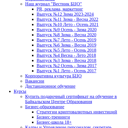
Наш журнал "Вестник БЦО"
PR, реклама, маркетинг
Выпуск №12 Зима 2023-2024
Выпуск №11 Зима - Весна 2022
Выпуск №10 Лето - Осень 2021
Выпуск №9 Осень - Зима 2020
Выпуск №8 Зима - Весна 2020
Выпуск №7 Лето - Осень 2019
Выпуск №6 Зима - Весна 2019
Выпуск №5 Лето - Осень 2018
Выпуск №4 Весна - Лето 2018
Выпуск №3 Зима - Весна 2018
Выпуск №2 Осень - Зима 2017
Выпуск №1 Лето - Осень 2017
Корпоративна культура БЦО
Вакансии
Дистанционное обучение
Курсы
Купить подарочный сертификат на обучение в
Байкальском Центре Образования
Бизнес-образование
Стратегии криптовалютных инвестиций
Бизнес-тренинги
Бизнес-школа 18+
Кадры и Управление персоналом, секретарь