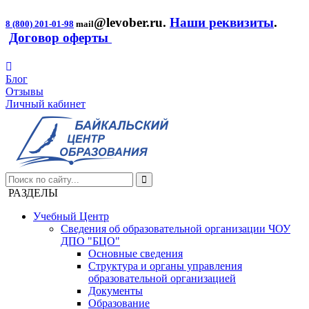
@levober.ru
.
Наши реквизиты
.
8 (800) 201-01-98
mail
Договор оферты
Блог
Отзывы
Личный кабинет
РАЗДЕЛЫ
Учебный Центр
Сведения об образовательной организации ЧОУ
ДПО "БЦО"
Основные сведения
Структура и органы управления
образовательной организацией
Документы
Образование