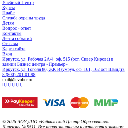
Учебный Центр
Курсы
Прайс
Служба охраны труда
Детям
Вопрос - ответ
Контакты
Лента событий
Отзывы
Карта сайта
Вход
Иркутск, ул. Рабочая 2А/4, оф. 515 (ост. Сквер Кирова) в
здании Бизнес центра «Премьер»
Иркутск, ул. Гоголя 80, ЖК Изумруд, оф. 161, 162 ост Шмидта
8 (800) 201-01-98
mail@levober.ru
©
2026
ЧОУ ДПО «Байкальский Центр Образования».
Лицензия № 9511.
Все права защищены и охраняются законом.