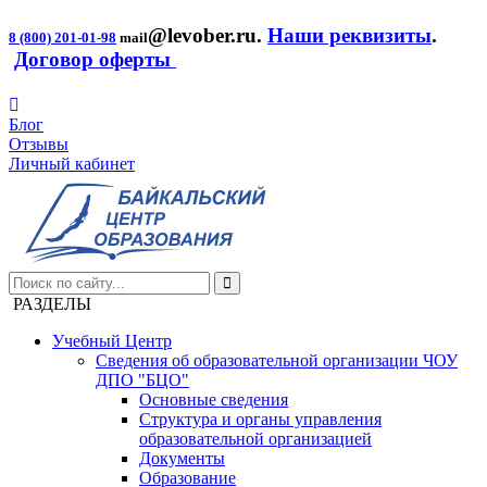
@levober.ru
.
Наши реквизиты
.
8 (800) 201-01-98
mail
Договор оферты
Блог
Отзывы
Личный кабинет
РАЗДЕЛЫ
Учебный Центр
Сведения об образовательной организации ЧОУ
ДПО "БЦО"
Основные сведения
Структура и органы управления
образовательной организацией
Документы
Образование