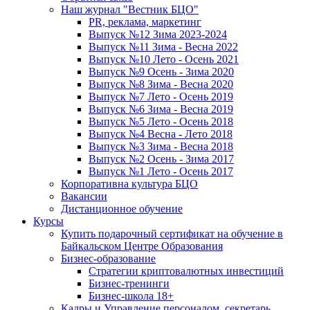
Наш журнал "Вестник БЦО"
PR, реклама, маркетинг
Выпуск №12 Зима 2023-2024
Выпуск №11 Зима - Весна 2022
Выпуск №10 Лето - Осень 2021
Выпуск №9 Осень - Зима 2020
Выпуск №8 Зима - Весна 2020
Выпуск №7 Лето - Осень 2019
Выпуск №6 Зима - Весна 2019
Выпуск №5 Лето - Осень 2018
Выпуск №4 Весна - Лето 2018
Выпуск №3 Зима - Весна 2018
Выпуск №2 Осень - Зима 2017
Выпуск №1 Лето - Осень 2017
Корпоративна культура БЦО
Вакансии
Дистанционное обучение
Курсы
Купить подарочный сертификат на обучение в
Байкальском Центре Образования
Бизнес-образование
Стратегии криптовалютных инвестиций
Бизнес-тренинги
Бизнес-школа 18+
Кадры и Управление персоналом, секретарь