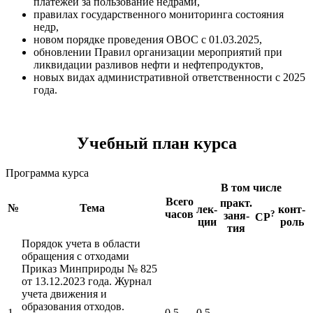
платежей за пользование недрами,
правилах государственного мониторинга состояния
недр,
новом порядке проведения ОВОС с 01.03.2025,
обновлении Правил организации мероприятий при
ликвидации разливов нефти и нефтепродуктов,
новых видах административной ответственности с 2025
года.
Учебный план курса
Программа курса
В том числе
Всего
практ.
№
Тема
лек-
конт-
часов
?
заня-
СР
ции
роль
тия
Порядок учета в области
обращения с отходами
Приказ Минприроды № 825
от 13.12.2023 года. Журнал
учета движения и
образования отходов.
1
0.5
0.5