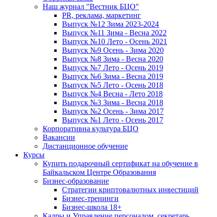
Наш журнал "Вестник БЦО"
PR, реклама, маркетинг
Выпуск №12 Зима 2023-2024
Выпуск №11 Зима - Весна 2022
Выпуск №10 Лето - Осень 2021
Выпуск №9 Осень - Зима 2020
Выпуск №8 Зима - Весна 2020
Выпуск №7 Лето - Осень 2019
Выпуск №6 Зима - Весна 2019
Выпуск №5 Лето - Осень 2018
Выпуск №4 Весна - Лето 2018
Выпуск №3 Зима - Весна 2018
Выпуск №2 Осень - Зима 2017
Выпуск №1 Лето - Осень 2017
Корпоративна культура БЦО
Вакансии
Дистанционное обучение
Курсы
Купить подарочный сертификат на обучение в
Байкальском Центре Образования
Бизнес-образование
Стратегии криптовалютных инвестиций
Бизнес-тренинги
Бизнес-школа 18+
Кадры и Управление персоналом, секретарь