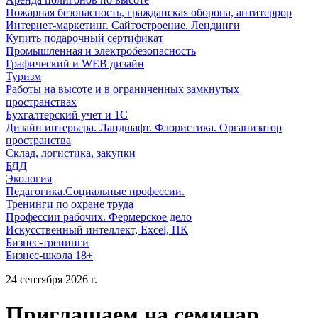
Пожарная безопасность, гражданская оборона, антитеррор
Интернет-маркетинг. Сайтостроение. Лендинги
Купить подарочный сертификат
Промышленная и электробезопасность
Графический и WEB дизайн
Туризм
Работы на высоте и в ограниченных замкнутых
пространствах
Бухгалтерский учет и 1С
Дизайн интерьера. Ландшафт. Флористика. Организатор
пространства
Склад, логистика, закупки
БДД
Экология
Педагогика.Социальные профессии.
Тренинги по охране труда
Профессии рабочих. Фермерское дело
Искусственный интеллект, Excel, ПК
Бизнес-тренинги
Бизнес-школа 18+
24 сентября 2026 г.
Приглашаем на семинар