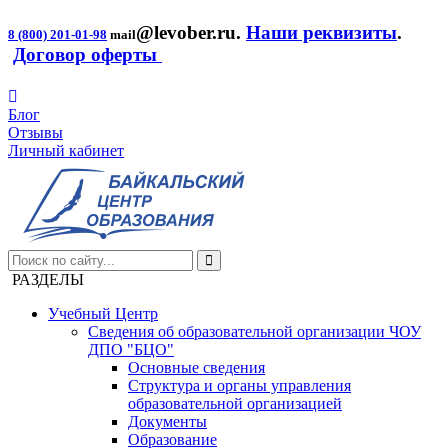
@levober.ru
.
Наши реквизиты
.
8 (800) 201-01-98
mail
Договор оферты
Блог
Отзывы
Личный кабинет
РАЗДЕЛЫ
Учебный Центр
Сведения об образовательной организации ЧОУ
ДПО "БЦО"
Основные сведения
Структура и органы управления
образовательной организацией
Документы
Образование