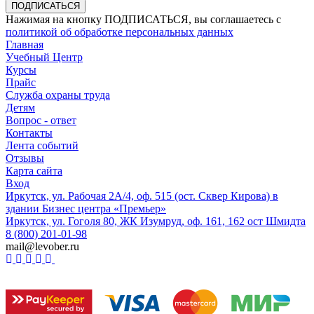
ПОДПИСАТЬСЯ
Нажимая на кнопку ПОДПИСАТЬСЯ, вы соглашаетесь с
политикой об обработке персональных данных
Главная
Учебный Центр
Курсы
Прайс
Служба охраны труда
Детям
Вопрос - ответ
Контакты
Лента событий
Отзывы
Карта сайта
Вход
Иркутск, ул. Рабочая 2А/4, оф. 515 (ост. Сквер Кирова) в
здании Бизнес центра «Премьер»
Иркутск, ул. Гоголя 80, ЖК Изумруд, оф. 161, 162 ост Шмидта
8 (800) 201-01-98
mail@levober.ru