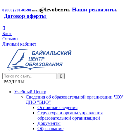
@levober.ru
.
Наши реквизиты
.
8 (800) 201-01-98
mail
Договор оферты
Блог
Отзывы
Личный кабинет
РАЗДЕЛЫ
Учебный Центр
Сведения об образовательной организации ЧОУ
ДПО "БЦО"
Основные сведения
Структура и органы управления
образовательной организацией
Документы
Образование