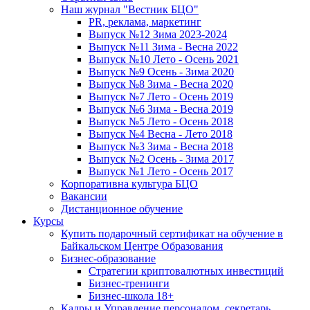
Наш журнал "Вестник БЦО"
PR, реклама, маркетинг
Выпуск №12 Зима 2023-2024
Выпуск №11 Зима - Весна 2022
Выпуск №10 Лето - Осень 2021
Выпуск №9 Осень - Зима 2020
Выпуск №8 Зима - Весна 2020
Выпуск №7 Лето - Осень 2019
Выпуск №6 Зима - Весна 2019
Выпуск №5 Лето - Осень 2018
Выпуск №4 Весна - Лето 2018
Выпуск №3 Зима - Весна 2018
Выпуск №2 Осень - Зима 2017
Выпуск №1 Лето - Осень 2017
Корпоративна культура БЦО
Вакансии
Дистанционное обучение
Курсы
Купить подарочный сертификат на обучение в
Байкальском Центре Образования
Бизнес-образование
Стратегии криптовалютных инвестиций
Бизнес-тренинги
Бизнес-школа 18+
Кадры и Управление персоналом, секретарь