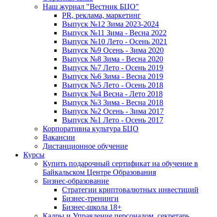
Наш журнал "Вестник БЦО"
PR, реклама, маркетинг
Выпуск №12 Зима 2023-2024
Выпуск №11 Зима - Весна 2022
Выпуск №10 Лето - Осень 2021
Выпуск №9 Осень - Зима 2020
Выпуск №8 Зима - Весна 2020
Выпуск №7 Лето - Осень 2019
Выпуск №6 Зима - Весна 2019
Выпуск №5 Лето - Осень 2018
Выпуск №4 Весна - Лето 2018
Выпуск №3 Зима - Весна 2018
Выпуск №2 Осень - Зима 2017
Выпуск №1 Лето - Осень 2017
Корпоративна культура БЦО
Вакансии
Дистанционное обучение
Курсы
Купить подарочный сертификат на обучение в
Байкальском Центре Образования
Бизнес-образование
Стратегии криптовалютных инвестиций
Бизнес-тренинги
Бизнес-школа 18+
Кадры и Управление персоналом, секретарь