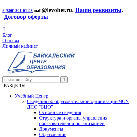
@levober.ru
.
Наши реквизиты
.
8 (800) 201-01-98
mail
Договор оферты
Блог
Отзывы
Личный кабинет
РАЗДЕЛЫ
Учебный Центр
Сведения об образовательной организации ЧОУ
ДПО "БЦО"
Основные сведения
Структура и органы управления
образовательной организацией
Документы
Образование