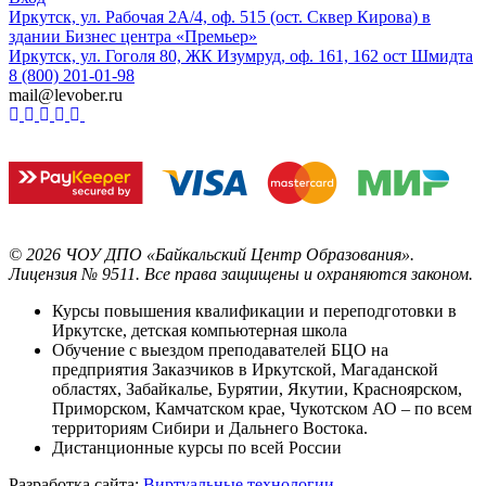
Иркутск, ул. Рабочая 2А/4, оф. 515 (ост. Сквер Кирова) в
здании Бизнес центра «Премьер»
Иркутск, ул. Гоголя 80, ЖК Изумруд, оф. 161, 162 ост Шмидта
8 (800) 201-01-98
mail@levober.ru
©
2026
ЧОУ ДПО «Байкальский Центр Образования».
Лицензия № 9511.
Все права защищены и охраняются законом.
Курсы повышения квалификации и переподготовки в
Иркутске, детская компьютерная школа
Обучение с выездом преподавателей БЦО на
предприятия Заказчиков в Иркутской, Магаданской
областях, Забайкалье, Бурятии, Якутии, Красноярском,
Приморском, Камчатском крае, Чукотском АО – по всем
территориям Сибири и Дальнего Востока.
Дистанционные курсы по всей России
Разработка сайта:
Виртуальные технологии