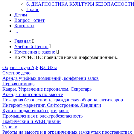
6. ДИАГНОСТИКА КУЛЬТУРЫ БЕЗОПАСНОСТ
Прайс
Детям
Вопрос - ответ
Контакты
...
Главная
Учебный Центр
Изменения в законе
Во ФГИС ЦС появился новый информационный...
Охрана труда А,Б,В,СИЗы
Сметное дело
Аренда учебных помещений, конференц-залов
Первая помощь
Кадры. Управление персоналом. Секретарь
Аренда полигонов по высоте
Пожарная безопасность, гражданская оборона, антитеррор
Интернет-маркетинг. Сайтостроение. Лендинги
Купить подарочный сертификат
Промышленная и электробезопасность
Графический и WEB дизайн
Туризм
Работы на высоте и в ограниченных замкнутых пространствах