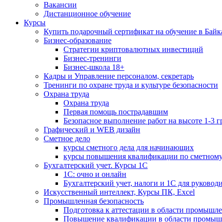
Вакансии
Дистанционное обучение
Курсы
Купить подарочный сертификат на обучение в Байк
Бизнес-образование
Стратегии криптовалютных инвестиций
Бизнес-тренинги
Бизнес-школа 18+
Кадры и Управление персоналом, секретарь
Тренинги по охране труда и культуре безопасности
Охрана труда
Охрана труда
Первая помощь пострадавшим
Безопасное выполнение работ на высоте 1-3 
Графический и WEB дизайн
Сметное дело
курсы сметного дела для начинающих
курсы повышения квалификации по сметному
Бухгалтерский учет. Курсы 1С
1С: очно и онлайн
Бухгалтерский учет, налоги и 1С для руковод
Искусственный интеллект, Курсы ПК, Excel
Промышленная безопасность
Подготовка к аттестации в области промышл
Повышение квалификации в области промыш