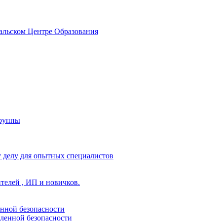
альском Центре Образования
группы
 делу для опытных специалистов
ителей , ИП и новичков.
енной безопасности
ленной безопасности