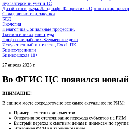
Бухгалтерский учет и 1С
Дизайн интерьера. Ландшафт. Флористика. Организатор простр
Склад, логистика, закупки
БДД
Экология
Педагогика.Социальные профессии.
Тренинги по охране труда
Профессии рабочих. Фермерское дело
Искусственный интеллект, Excel, ПК
Бизнес-тренинги
Бизнес-школа 18+
27 апреля 2023 г.
Во ФГИС ЦС появился новый
ВНИМАНИЕ!
В едином месте сосредоточено все самое актуальное по РИМ:
Примеры сметных документов
Оперативное отслеживание перехода субъектов на РИМ
Быстрый переход к сметным ценам и индексам по групп
Эталонная ФСНБ в табличном виде