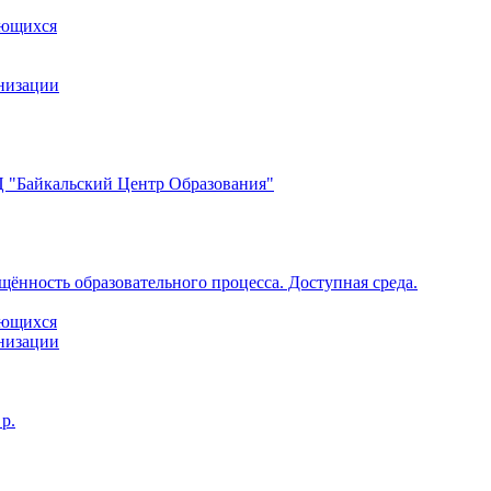
ающихся
анизации
 "Байкальский Центр Образования"
щённость образовательного процесса. Доступная среда.
ающихся
анизации
р.