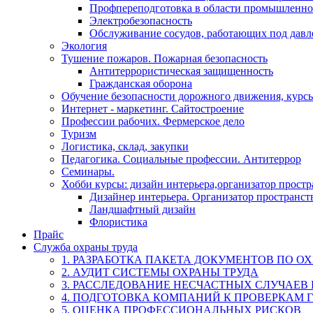
Профпереподготовка в области промышленно
Электробезопасность
Обслуживание сосудов, работающих под дав
Экология
Тушение пожаров. Пожарная безопасность
Антитеррористическая защищенность
Гражданская оборона
Обучение безопасности дорожного движения, курс
Интернет - маркетинг. Сайтостроение
Профессии рабочих. Фермерское дело
Туризм
Логистика, склад, закупки
Педагогика. Социальные профессии. Антитеррор
Семинары.
Хобби курсы: дизайн интерьера,организатор прост
Дизайнер интерьера. Организатор пространст
Ландшафтный дизайн
Флористика
Прайс
Служба охраны труда
1. РАЗРАБОТКА ПАКЕТА ДОКУМЕНТОВ ПО О
2. АУДИТ СИСТЕМЫ ОХРАНЫ ТРУДА
3. РАССЛЕДОВАНИЕ НЕСЧАСТНЫХ СЛУЧАЕВ
4. ПОДГОТОВКА КОМПАНИЙ К ПРОВЕРКАМ 
5. ОЦЕНКА ПРОФЕССИОНАЛЬНЫХ РИСКОВ