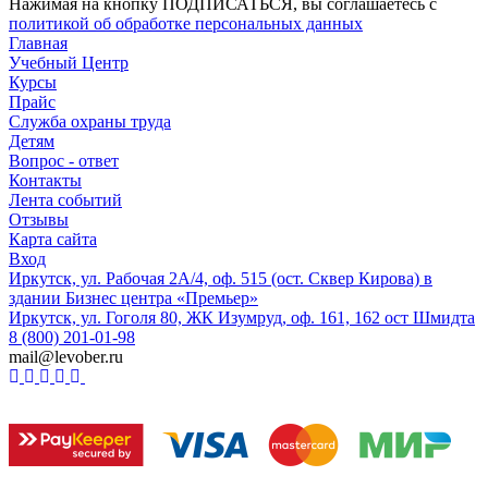
Нажимая на кнопку ПОДПИСАТЬСЯ, вы соглашаетесь с
политикой об обработке персональных данных
Главная
Учебный Центр
Курсы
Прайс
Служба охраны труда
Детям
Вопрос - ответ
Контакты
Лента событий
Отзывы
Карта сайта
Вход
Иркутск, ул. Рабочая 2А/4, оф. 515 (ост. Сквер Кирова) в
здании Бизнес центра «Премьер»
Иркутск, ул. Гоголя 80, ЖК Изумруд, оф. 161, 162 ост Шмидта
8 (800) 201-01-98
mail@levober.ru