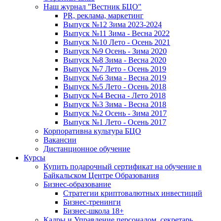
Наш журнал "Вестник БЦО"
PR, реклама, маркетинг
Выпуск №12 Зима 2023-2024
Выпуск №11 Зима - Весна 2022
Выпуск №10 Лето - Осень 2021
Выпуск №9 Осень - Зима 2020
Выпуск №8 Зима - Весна 2020
Выпуск №7 Лето - Осень 2019
Выпуск №6 Зима - Весна 2019
Выпуск №5 Лето - Осень 2018
Выпуск №4 Весна - Лето 2018
Выпуск №3 Зима - Весна 2018
Выпуск №2 Осень - Зима 2017
Выпуск №1 Лето - Осень 2017
Корпоративна культура БЦО
Вакансии
Дистанционное обучение
Курсы
Купить подарочный сертификат на обучение в
Байкальском Центре Образования
Бизнес-образование
Стратегии криптовалютных инвестиций
Бизнес-тренинги
Бизнес-школа 18+
Кадры и Управление персоналом, секретарь