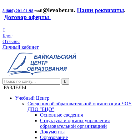
@levober.ru
.
Наши реквизиты
.
8 (800) 201-01-98
mail
Договор оферты
Блог
Отзывы
Личный кабинет
РАЗДЕЛЫ
Учебный Центр
Сведения об образовательной организации ЧОУ
ДПО "БЦО"
Основные сведения
Структура и органы управления
образовательной организацией
Документы
Образование