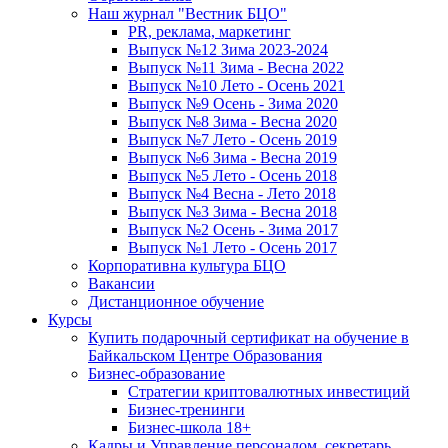
Наш журнал "Вестник БЦО"
PR, реклама, маркетинг
Выпуск №12 Зима 2023-2024
Выпуск №11 Зима - Весна 2022
Выпуск №10 Лето - Осень 2021
Выпуск №9 Осень - Зима 2020
Выпуск №8 Зима - Весна 2020
Выпуск №7 Лето - Осень 2019
Выпуск №6 Зима - Весна 2019
Выпуск №5 Лето - Осень 2018
Выпуск №4 Весна - Лето 2018
Выпуск №3 Зима - Весна 2018
Выпуск №2 Осень - Зима 2017
Выпуск №1 Лето - Осень 2017
Корпоративна культура БЦО
Вакансии
Дистанционное обучение
Курсы
Купить подарочный сертификат на обучение в
Байкальском Центре Образования
Бизнес-образование
Стратегии криптовалютных инвестиций
Бизнес-тренинги
Бизнес-школа 18+
Кадры и Управление персоналом, секретарь