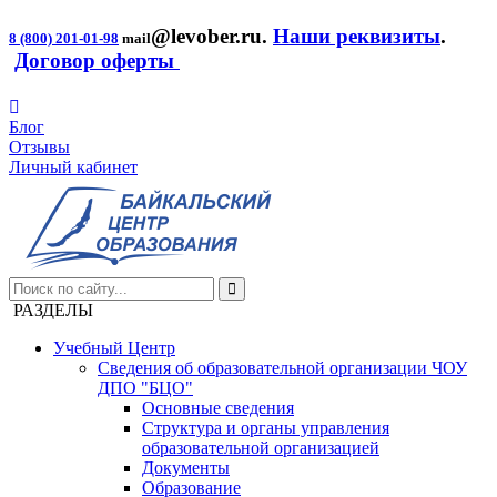
@levober.ru
.
Наши реквизиты
.
8 (800) 201-01-98
mail
Договор оферты
Блог
Отзывы
Личный кабинет
РАЗДЕЛЫ
Учебный Центр
Сведения об образовательной организации ЧОУ
ДПО "БЦО"
Основные сведения
Структура и органы управления
образовательной организацией
Документы
Образование