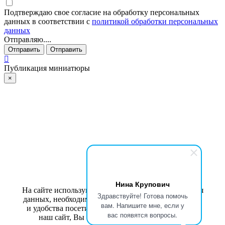
Подтверждаю свое согласие на обработку персональных
данных в соответствии с
политикой обработки персональных
данных
Отправляю....
Отправить
Отправить
Публикация миниатюры
×
Нина Крупович
На сайте используются cookies для сбора и хранения
Здравствуйте! Готова помочь
данных, необходимых для корректной работы сайта
вам. Напишите мне, если у
и удобства посетителей. Продолжая использовать
вас появятся вопросы.
наш сайт, Вы соглашаетесь с
политикой по