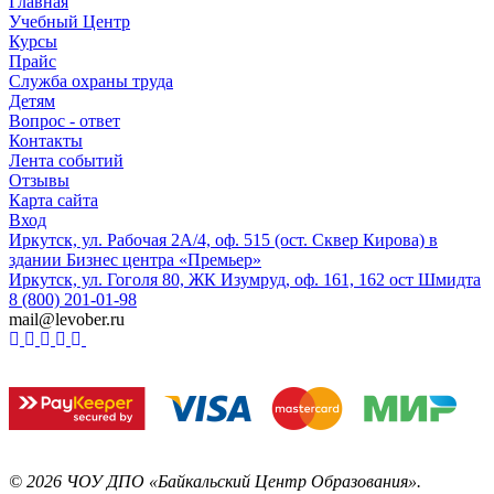
Главная
Учебный Центр
Курсы
Прайс
Служба охраны труда
Детям
Вопрос - ответ
Контакты
Лента событий
Отзывы
Карта сайта
Вход
Иркутск, ул. Рабочая 2А/4, оф. 515 (ост. Сквер Кирова) в
здании Бизнес центра «Премьер»
Иркутск, ул. Гоголя 80, ЖК Изумруд, оф. 161, 162 ост Шмидта
8 (800) 201-01-98
mail@levober.ru
©
2026
ЧОУ ДПО «Байкальский Центр Образования».