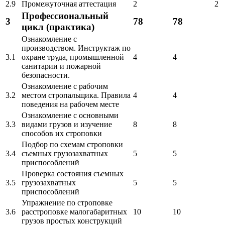
2.9
Промежуточная аттестация
2
2
Профессиональный
3
78
78
цикл (практика)
Ознакомление с
производством. Инструктаж по
3.1
охране труда, промышленной
4
4
санитарии и пожарной
безопасности.
Ознакомление с рабочим
3.2
местом стропальщика. Правила
4
4
поведения на рабочем месте
Ознакомление с основными
3.3
видами грузов и изучение
8
8
способов их строповки
Подбор по схемам строповки
3.4
съемных грузозахватных
5
5
приспособлений
Проверка состояния съемных
3.5
грузозахватных
5
5
приспособлений
Упражнение по строповке
3.6
расстроповке малогабаритных
10
10
грузов простых конструкций