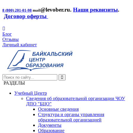
@levober.ru
.
Наши реквизиты
.
8 (800) 201-01-98
mail
Договор оферты
Блог
Отзывы
Личный кабинет
РАЗДЕЛЫ
Учебный Центр
Сведения об образовательной организации ЧОУ
ДПО "БЦО"
Основные сведения
Структура и органы управления
образовательной организацией
Документы
Образование