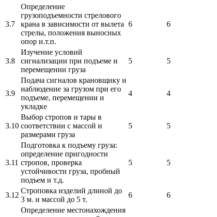
Определение
грузоподъемности стрелового
3.7
крана в зависимости от вылета
6
6
стрелы, положения выносных
опор и.т.п.
Изучение условий
3.8
сигнализации при подъеме и
5
5
перемещении груза
Подача сигналов крановщику и
наблюдение за грузом при его
3.9
4
4
подъеме, перемещении и
укладке
Выбор стропов и тары в
3.10
соответствии с массой и
5
5
размерами груза
Подготовка к подъему груза:
определение пригодности
3.11
стропов, проверка
5
5
устойчивости груза, пробный
подъем и т.д.
Строповка изделий длиной до
3.12
6
6
3 м. и массой до 5 т.
Определение местонахождения