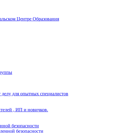
альском Центре Образования
группы
 делу для опытных специалистов
ителей , ИП и новичков.
енной безопасности
ленной безопасности