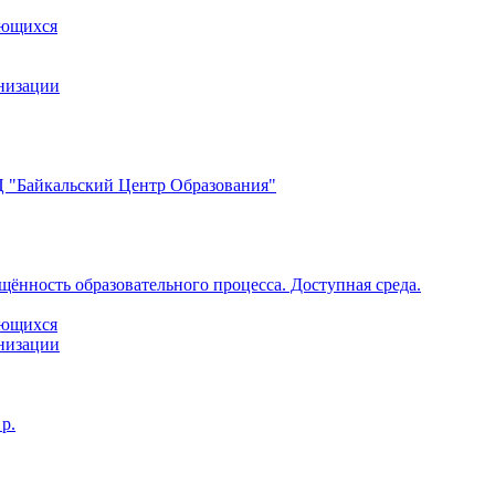
ающихся
анизации
 "Байкальский Центр Образования"
щённость образовательного процесса. Доступная среда.
ающихся
анизации
р.