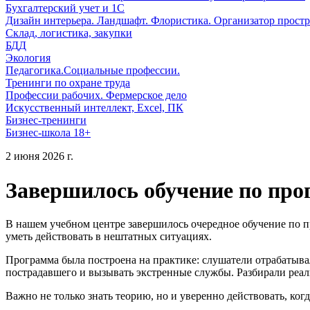
Бухгалтерский учет и 1С
Дизайн интерьера. Ландшафт. Флористика. Организатор простр
Склад, логистика, закупки
БДД
Экология
Педагогика.Социальные профессии.
Тренинги по охране труда
Профессии рабочих. Фермерское дело
Искусственный интеллект, Excel, ПК
Бизнес-тренинги
Бизнес-школа 18+
2 июня 2026 г.
Завершилось обучение по пр
В нашем учебном центре завершилось очередное обучение по п
уметь действовать в нештатных ситуациях.
Программа была построена на практике: слушатели отрабатыва
пострадавшего и вызывать экстренные службы. Разбирали реал
Важно не только знать теорию, но и уверенно действовать, ког