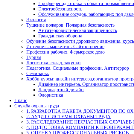
Профпереподготовка в области промышленно
Электробезопасность
Обслуживание сосудов, работающих под дав
Экология
Тушение пожаров. Пожарная безопасность
Антитеррористическая защищенность
Гражданская оборона
Обучение безопасности дорожного движения, курс
Интернет - маркетинг. Сайтостроение
Профессии рабочих. Фермерское дело
Туризм
Логистика, склад, закупки
Педагогика. Социальные профессии. Антитеррор
Семинары.
Хобби курсы: дизайн интерьера,организатор прост
Дизайнер интерьера. Организатор пространст
Ландшафтный дизайн
Флористика
Прайс
Служба охраны труда
1. РАЗРАБОТКА ПАКЕТА ДОКУМЕНТОВ ПО О
2. АУДИТ СИСТЕМЫ ОХРАНЫ ТРУДА
3. РАССЛЕДОВАНИЕ НЕСЧАСТНЫХ СЛУЧАЕВ
4. ПОДГОТОВКА КОМПАНИЙ К ПРОВЕРКАМ 
5. ОЦЕНКА ПРОФЕССИОНАЛЬНЫХ РИСКОВ