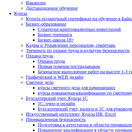
Вакансии
Дистанционное обучение
Курсы
Купить подарочный сертификат на обучение в Байк
Бизнес-образование
Стратегии криптовалютных инвестиций
Бизнес-тренинги
Бизнес-школа 18+
Кадры и Управление персоналом, секретарь
Тренинги по охране труда и культуре безопасности
Охрана труда
Охрана труда
Первая помощь пострадавшим
Безопасное выполнение работ на высоте 1-3 
Графический и WEB дизайн
Сметное дело
курсы сметного дела для начинающих
курсы повышения квалификации по сметному
Бухгалтерский учет. Курсы 1С
1С: очно и онлайн
Бухгалтерский учет, налоги и 1С для руковод
Искусственный интеллект, Курсы ПК, Excel
Промышленная безопасность
Подготовка к аттестации в области промышл
Повышение квалификации в области промыш