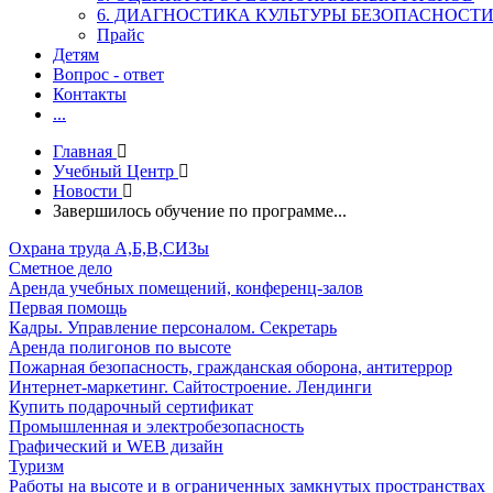
6. ДИАГНОСТИКА КУЛЬТУРЫ БЕЗОПАСНОСТ
Прайс
Детям
Вопрос - ответ
Контакты
...
Главная
Учебный Центр
Новости
Завершилось обучение по программе...
Охрана труда А,Б,В,СИЗы
Сметное дело
Аренда учебных помещений, конференц-залов
Первая помощь
Кадры. Управление персоналом. Секретарь
Аренда полигонов по высоте
Пожарная безопасность, гражданская оборона, антитеррор
Интернет-маркетинг. Сайтостроение. Лендинги
Купить подарочный сертификат
Промышленная и электробезопасность
Графический и WEB дизайн
Туризм
Работы на высоте и в ограниченных замкнутых пространствах