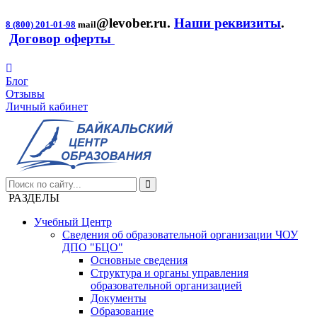
@levober.ru
.
Наши реквизиты
.
8 (800) 201-01-98
mail
Договор оферты
Блог
Отзывы
Личный кабинет
РАЗДЕЛЫ
Учебный Центр
Сведения об образовательной организации ЧОУ
ДПО "БЦО"
Основные сведения
Структура и органы управления
образовательной организацией
Документы
Образование