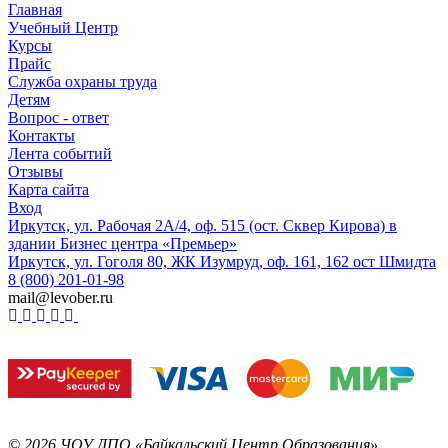
Главная
Учебный Центр
Курсы
Прайс
Служба охраны труда
Детям
Вопрос - ответ
Контакты
Лента событий
Отзывы
Карта сайта
Вход
Иркутск, ул. Рабочая 2А/4, оф. 515 (ост. Сквер Кирова) в
здании Бизнес центра «Премьер»
Иркутск, ул. Гоголя 80, ЖК Изумруд, оф. 161, 162 ост Шмидта
8 (800) 201-01-98
mail@levober.ru
©
2026
ЧОУ ДПО «Байкальский Центр Образования».