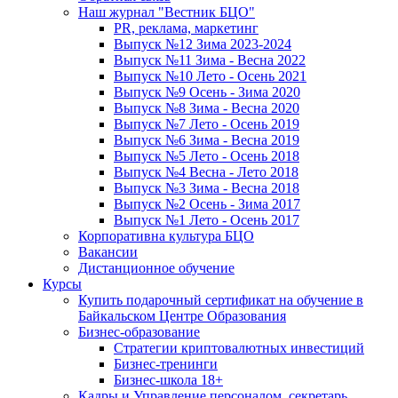
Наш журнал "Вестник БЦО"
PR, реклама, маркетинг
Выпуск №12 Зима 2023-2024
Выпуск №11 Зима - Весна 2022
Выпуск №10 Лето - Осень 2021
Выпуск №9 Осень - Зима 2020
Выпуск №8 Зима - Весна 2020
Выпуск №7 Лето - Осень 2019
Выпуск №6 Зима - Весна 2019
Выпуск №5 Лето - Осень 2018
Выпуск №4 Весна - Лето 2018
Выпуск №3 Зима - Весна 2018
Выпуск №2 Осень - Зима 2017
Выпуск №1 Лето - Осень 2017
Корпоративна культура БЦО
Вакансии
Дистанционное обучение
Курсы
Купить подарочный сертификат на обучение в
Байкальском Центре Образования
Бизнес-образование
Стратегии криптовалютных инвестиций
Бизнес-тренинги
Бизнес-школа 18+
Кадры и Управление персоналом, секретарь