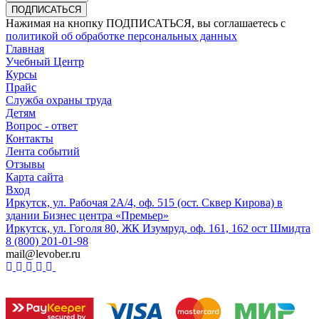
ПОДПИСАТЬСЯ
Нажимая на кнопку ПОДПИСАТЬСЯ, вы соглашаетесь с
политикой об обработке персональных данных
Главная
Учебный Центр
Курсы
Прайс
Служба охраны труда
Детям
Вопрос - ответ
Контакты
Лента событий
Отзывы
Карта сайта
Вход
Иркутск, ул. Рабочая 2А/4, оф. 515 (ост. Сквер Кирова) в
здании Бизнес центра «Премьер»
Иркутск, ул. Гоголя 80, ЖК Изумруд, оф. 161, 162 ост Шмидта
8 (800) 201-01-98
mail@levober.ru