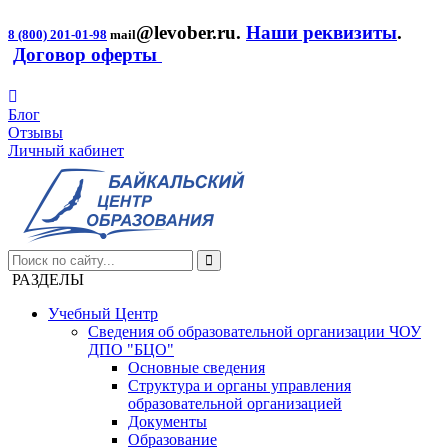
@levober.ru
.
Наши реквизиты
.
8 (800) 201-01-98
mail
Договор оферты
Блог
Отзывы
Личный кабинет
РАЗДЕЛЫ
Учебный Центр
Сведения об образовательной организации ЧОУ
ДПО "БЦО"
Основные сведения
Структура и органы управления
образовательной организацией
Документы
Образование