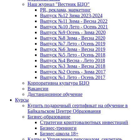
Наш журнал "Вестник БЦО"
PR, реклама, маркетинг
Выпуск №12 Зима 2023-2024
Выпуск №11 Зима - Весна 2022
Выпуск №10 Лето - Осень 2021
Выпуск №9 Осень - Зима 2020
Выпуск №8 Зима - Весна 2020
Выпуск №7 Лето - Осень 2019
Выпуск №6 Зима - Весна 2019
Выпуск №5 Лето - Осень 2018
Выпуск №4 Весна - Лето 2018
Выпуск №3 Зима - Весна 2018
Выпуск №2 Осень - Зима 2017
Выпуск №1 Лето - Осень 2017
Корпоративна культура БЦО
Вакансии
Дистанционное обучение
Курсы
Купить подарочный сертификат на обучение в
Байкальском Центре Образования
Бизнес-образование
Стратегии криптовалютных инвестиций
Бизнес-тренинги
Бизнес-школа 18+
Кадры и Управление персоналом, секретарь