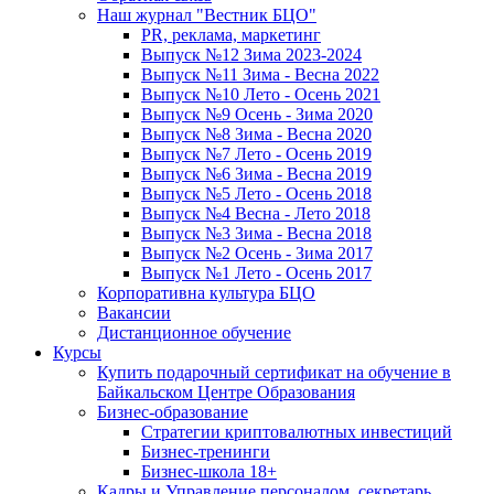
Наш журнал "Вестник БЦО"
PR, реклама, маркетинг
Выпуск №12 Зима 2023-2024
Выпуск №11 Зима - Весна 2022
Выпуск №10 Лето - Осень 2021
Выпуск №9 Осень - Зима 2020
Выпуск №8 Зима - Весна 2020
Выпуск №7 Лето - Осень 2019
Выпуск №6 Зима - Весна 2019
Выпуск №5 Лето - Осень 2018
Выпуск №4 Весна - Лето 2018
Выпуск №3 Зима - Весна 2018
Выпуск №2 Осень - Зима 2017
Выпуск №1 Лето - Осень 2017
Корпоративна культура БЦО
Вакансии
Дистанционное обучение
Курсы
Купить подарочный сертификат на обучение в
Байкальском Центре Образования
Бизнес-образование
Стратегии криптовалютных инвестиций
Бизнес-тренинги
Бизнес-школа 18+
Кадры и Управление персоналом, секретарь