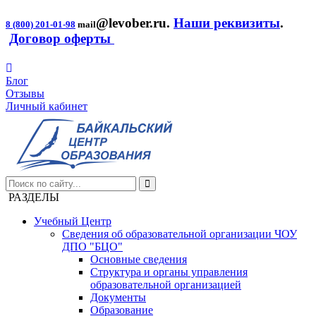
@levober.ru
.
Наши реквизиты
.
8 (800) 201-01-98
mail
Договор оферты
Блог
Отзывы
Личный кабинет
РАЗДЕЛЫ
Учебный Центр
Сведения об образовательной организации ЧОУ
ДПО "БЦО"
Основные сведения
Структура и органы управления
образовательной организацией
Документы
Образование