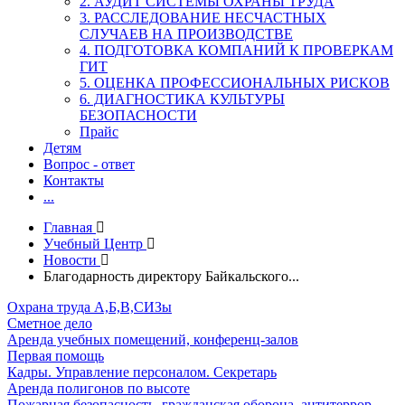
2. АУДИТ СИСТЕМЫ ОХРАНЫ ТРУДА
3. РАССЛЕДОВАНИЕ НЕСЧАСТНЫХ
СЛУЧАЕВ НА ПРОИЗВОДСТВЕ
4. ПОДГОТОВКА КОМПАНИЙ К ПРОВЕРКАМ
ГИТ
5. ОЦЕНКА ПРОФЕССИОНАЛЬНЫХ РИСКОВ
6. ДИАГНОСТИКА КУЛЬТУРЫ
БЕЗОПАСНОСТИ
Прайс
Детям
Вопрос - ответ
Контакты
...
Главная
Учебный Центр
Новости
Благодарность директору Байкальского...
Охрана труда А,Б,В,СИЗы
Сметное дело
Аренда учебных помещений, конференц-залов
Первая помощь
Кадры. Управление персоналом. Секретарь
Аренда полигонов по высоте
Пожарная безопасность, гражданская оборона, антитеррор