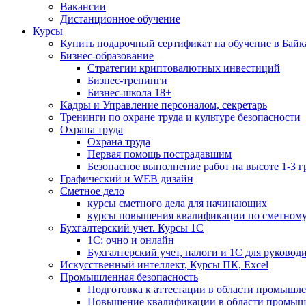
Вакансии
Дистанционное обучение
Курсы
Купить подарочный сертификат на обучение в Байк
Бизнес-образование
Стратегии криптовалютных инвестиций
Бизнес-тренинги
Бизнес-школа 18+
Кадры и Управление персоналом, секретарь
Тренинги по охране труда и культуре безопасности
Охрана труда
Охрана труда
Первая помощь пострадавшим
Безопасное выполнение работ на высоте 1-3 
Графический и WEB дизайн
Сметное дело
курсы сметного дела для начинающих
курсы повышения квалификации по сметному
Бухгалтерский учет. Курсы 1С
1С: очно и онлайн
Бухгалтерский учет, налоги и 1С для руковод
Искусственный интеллект, Курсы ПК, Excel
Промышленная безопасность
Подготовка к аттестации в области промышл
Повышение квалификации в области промыш