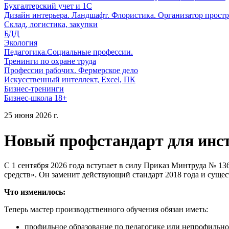
Бухгалтерский учет и 1С
Дизайн интерьера. Ландшафт. Флористика. Организатор простр
Склад, логистика, закупки
БДД
Экология
Педагогика.Социальные профессии.
Тренинги по охране труда
Профессии рабочих. Фермерское дело
Искусственный интеллект, Excel, ПК
Бизнес-тренинги
Бизнес-школа 18+
25 июня 2026 г.
Новый профстандарт для инст
С 1 сентября 2026 года вступает в силу Приказ Минтруда № 
средств». Он заменит действующий стандарт 2018 года и суще
Что изменилось:
Теперь мастер производственного обучения обязан иметь:
профильное образование по педагогике или непрофильное