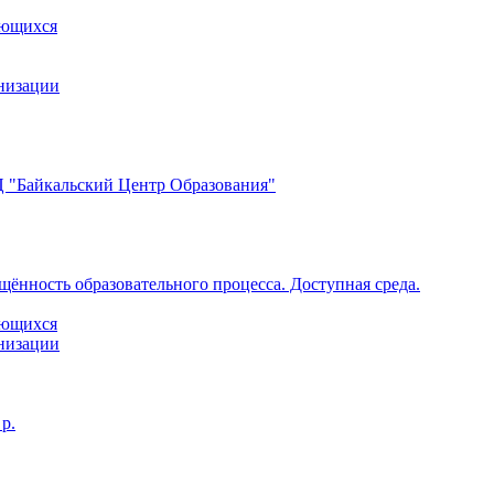
ающихся
анизации
 "Байкальский Центр Образования"
щённость образовательного процесса. Доступная среда.
ающихся
анизации
р.