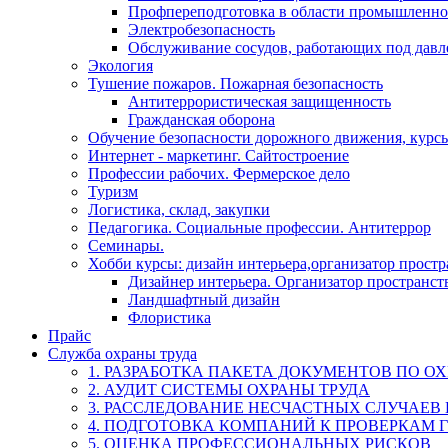
Профпереподготовка в области промышленно
Электробезопасность
Обслуживание сосудов, работающих под дав
Экология
Тушение пожаров. Пожарная безопасность
Антитеррористическая защищенность
Гражданская оборона
Обучение безопасности дорожного движения, курс
Интернет - маркетинг. Сайтостроение
Профессии рабочих. Фермерское дело
Туризм
Логистика, склад, закупки
Педагогика. Социальные профессии. Антитеррор
Семинары.
Хобби курсы: дизайн интерьера,организатор прост
Дизайнер интерьера. Организатор пространст
Ландшафтный дизайн
Флористика
Прайс
Служба охраны труда
1. РАЗРАБОТКА ПАКЕТА ДОКУМЕНТОВ ПО О
2. АУДИТ СИСТЕМЫ ОХРАНЫ ТРУДА
3. РАССЛЕДОВАНИЕ НЕСЧАСТНЫХ СЛУЧАЕВ
4. ПОДГОТОВКА КОМПАНИЙ К ПРОВЕРКАМ 
5. ОЦЕНКА ПРОФЕССИОНАЛЬНЫХ РИСКОВ