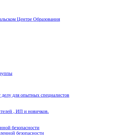
альском Центре Образования
группы
 делу для опытных специалистов
ителей , ИП и новичков.
енной безопасности
ленной безопасности