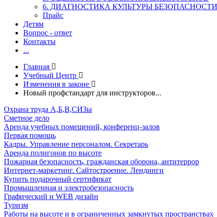
6. ДИАГНОСТИКА КУЛЬТУРЫ БЕЗОПАСНОСТ
Прайс
Детям
Вопрос - ответ
Контакты
...
Главная
Учебный Центр
Изменения в законе
Новый профстандарт для инструкторов...
Охрана труда А,Б,В,СИЗы
Сметное дело
Аренда учебных помещений, конференц-залов
Первая помощь
Кадры. Управление персоналом. Секретарь
Аренда полигонов по высоте
Пожарная безопасность, гражданская оборона, антитеррор
Интернет-маркетинг. Сайтостроение. Лендинги
Купить подарочный сертификат
Промышленная и электробезопасность
Графический и WEB дизайн
Туризм
Работы на высоте и в ограниченных замкнутых пространствах