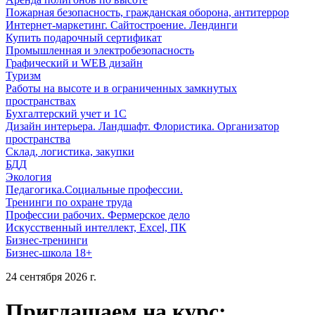
Пожарная безопасность, гражданская оборона, антитеррор
Интернет-маркетинг. Сайтостроение. Лендинги
Купить подарочный сертификат
Промышленная и электробезопасность
Графический и WEB дизайн
Туризм
Работы на высоте и в ограниченных замкнутых
пространствах
Бухгалтерский учет и 1С
Дизайн интерьера. Ландшафт. Флористика. Организатор
пространства
Склад, логистика, закупки
БДД
Экология
Педагогика.Социальные профессии.
Тренинги по охране труда
Профессии рабочих. Фермерское дело
Искусственный интеллект, Excel, ПК
Бизнес-тренинги
Бизнес-школа 18+
24 сентября 2026 г.
Приглашаем на курс: