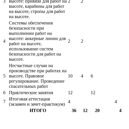
3
высоте: привязи для работ на
2
2
высоте, карабины для работ
на высоте, стропы для работ
на высоте.
Системы обеспечения
безопасности при
выполнении работ на
высоте: анкерные линии для
4
2
2
работ на высоте,
использование систем
безопасности для работ на
высоте.
Несчастные случаи на
производстве при работах на
5
высоте. Правовое
10
4
6
регулирование. Проведение
спасательных работ
6
Практические занятия
12
12
Итоговая аттестация
7
4
4
(экзамен и зачет-практикум)
ИТОГО
36
12
20
4