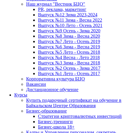
Наш журнал "Вестник БЦО"
PR, реклама, маркетинг
Выпуск №12 Зима 2023-2024
Выпуск №11 Зима - Весна 2022
Выпуск №10 Лето - Осень 2021
Выпуск №9 Осень - Зима 2020
Выпуск №8 Зима - Весна 2020
Выпуск №7 Лето - Осень 2019
Выпуск №6 Зима - Весна 2019
Выпуск №5 Лето - Осень 2018
Выпуск №4 Весна - Лето 2018
Выпуск №3 Зима - Весна 2018
Выпуск №2 Осень - Зима 2017
Выпуск №1 Лето - Осень 2017
Корпоративна культура БЦО
Вакансии
Дистанционное обучение
Курсы
Купить подарочный сертификат на обучение в
Байкальском Центре Образования
Бизнес-образование
Стратегии криптовалютных инвестиций
Бизнес-тренинги
Бизнес-школа 18+
Кадры и Управление персоналом, секретарь