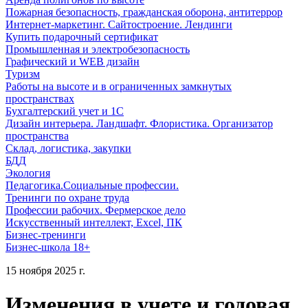
Пожарная безопасность, гражданская оборона, антитеррор
Интернет-маркетинг. Сайтостроение. Лендинги
Купить подарочный сертификат
Промышленная и электробезопасность
Графический и WEB дизайн
Туризм
Работы на высоте и в ограниченных замкнутых
пространствах
Бухгалтерский учет и 1С
Дизайн интерьера. Ландшафт. Флористика. Организатор
пространства
Склад, логистика, закупки
БДД
Экология
Педагогика.Социальные профессии.
Тренинги по охране труда
Профессии рабочих. Фермерское дело
Искусственный интеллект, Excel, ПК
Бизнес-тренинги
Бизнес-школа 18+
15 ноября 2025 г.
Изменения в учете и годовая