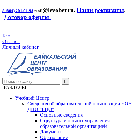
@levober.ru
.
Наши реквизиты
.
8 (800) 201-01-98
mail
Договор оферты
Блог
Отзывы
Личный кабинет
РАЗДЕЛЫ
Учебный Центр
Сведения об образовательной организации ЧОУ
ДПО "БЦО"
Основные сведения
Структура и органы управления
образовательной организацией
Документы
Образование