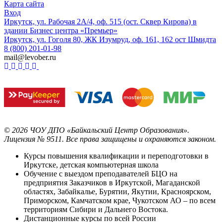
Карта сайта
Вход
Иркутск, ул. Рабочая 2А/4, оф. 515 (ост. Сквер Кирова) в
здании Бизнес центра «Премьер»
Иркутск, ул. Гоголя 80, ЖК Изумруд, оф. 161, 162 ост Шмидта
8 (800) 201-01-98
mail@levober.ru
©
2026
ЧОУ ДПО «Байкальский Центр Образования».
Лицензия № 9511.
Все права защищены и охраняются законом.
Курсы повышения квалификации и переподготовки в
Иркутске, детская компьютерная школа
Обучение с выездом преподавателей БЦО на
предприятия Заказчиков в Иркутской, Магаданской
областях, Забайкалье, Бурятии, Якутии, Красноярском,
Приморском, Камчатском крае, Чукотском АО – по всем
территориям Сибири и Дальнего Востока.
Дистанционные курсы по всей России