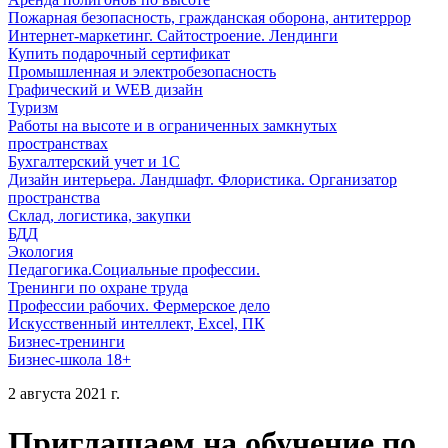
Пожарная безопасность, гражданская оборона, антитеррор
Интернет-маркетинг. Сайтостроение. Лендинги
Купить подарочный сертификат
Промышленная и электробезопасность
Графический и WEB дизайн
Туризм
Работы на высоте и в ограниченных замкнутых
пространствах
Бухгалтерский учет и 1С
Дизайн интерьера. Ландшафт. Флористика. Организатор
пространства
Склад, логистика, закупки
БДД
Экология
Педагогика.Социальные профессии.
Тренинги по охране труда
Профессии рабочих. Фермерское дело
Искусственный интеллект, Excel, ПК
Бизнес-тренинги
Бизнес-школа 18+
2 августа 2021 г.
Приглашаем на обучение по