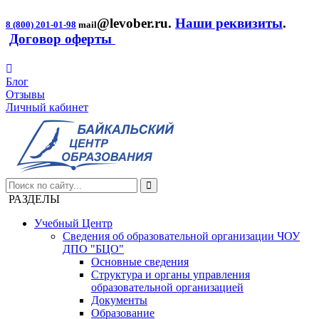
@levober.ru
.
Наши реквизиты
.
8 (800) 201-01-98
mail
Договор оферты
Блог
Отзывы
Личный кабинет
РАЗДЕЛЫ
Учебный Центр
Сведения об образовательной организации ЧОУ
ДПО "БЦО"
Основные сведения
Структура и органы управления
образовательной организацией
Документы
Образование