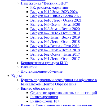
Наш журнал "Вестник БЦО"
PR, реклама, маркетинг
Выпуск №12 Зима 2023-2024
Выпуск №11 Зима - Весна 2022
Выпуск №10 Лето - Осень 2021
Выпуск №9 Осень - Зима 2020
Выпуск №8 Зима - Весна 2020
Выпуск №7 Лето - Осень 2019
Выпуск №6 Зима - Весна 2019
Выпуск №5 Лето - Осень 2018
Выпуск №4 Весна - Лето 2018
Выпуск №3 Зима - Весна 2018
Выпуск №2 Осень - Зима 2017
Выпуск №1 Лето - Осень 2017
Корпоративна культура БЦО
Вакансии
Дистанционное обучение
Курсы
Купить подарочный сертификат на обучение в
Байкальском Центре Образования
Бизнес-образование
Стратегии криптовалютных инвестиций
Бизнес-тренинги
Бизнес-школа 18+
Кадры и Управление персоналом, секретарь