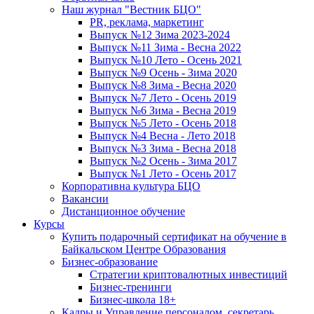
Наш журнал "Вестник БЦО"
PR, реклама, маркетинг
Выпуск №12 Зима 2023-2024
Выпуск №11 Зима - Весна 2022
Выпуск №10 Лето - Осень 2021
Выпуск №9 Осень - Зима 2020
Выпуск №8 Зима - Весна 2020
Выпуск №7 Лето - Осень 2019
Выпуск №6 Зима - Весна 2019
Выпуск №5 Лето - Осень 2018
Выпуск №4 Весна - Лето 2018
Выпуск №3 Зима - Весна 2018
Выпуск №2 Осень - Зима 2017
Выпуск №1 Лето - Осень 2017
Корпоративна культура БЦО
Вакансии
Дистанционное обучение
Курсы
Купить подарочный сертификат на обучение в
Байкальском Центре Образования
Бизнес-образование
Стратегии криптовалютных инвестиций
Бизнес-тренинги
Бизнес-школа 18+
Кадры и Управление персоналом, секретарь