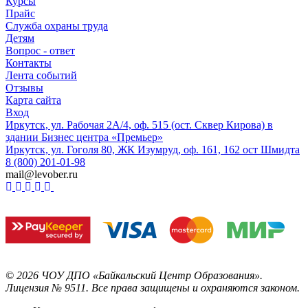
Курсы
Прайс
Служба охраны труда
Детям
Вопрос - ответ
Контакты
Лента событий
Отзывы
Карта сайта
Вход
Иркутск, ул. Рабочая 2А/4, оф. 515 (ост. Сквер Кирова) в
здании Бизнес центра «Премьер»
Иркутск, ул. Гоголя 80, ЖК Изумруд, оф. 161, 162 ост Шмидта
8 (800) 201-01-98
mail@levober.ru
©
2026
ЧОУ ДПО «Байкальский Центр Образования».
Лицензия № 9511.
Все права защищены и охраняются законом.