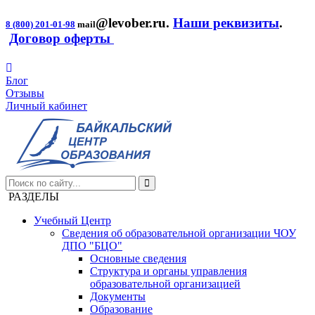
@levober.ru
.
Наши реквизиты
.
8 (800) 201-01-98
mail
Договор оферты
Блог
Отзывы
Личный кабинет
РАЗДЕЛЫ
Учебный Центр
Сведения об образовательной организации ЧОУ
ДПО "БЦО"
Основные сведения
Структура и органы управления
образовательной организацией
Документы
Образование